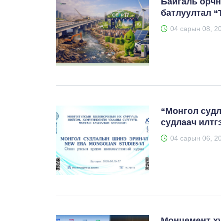
Байгаль орч
батлуултал “
04 сарын 08, 2
“Монгол судл
судлаач илтг
04 сарын 06, 2
Монцемент х