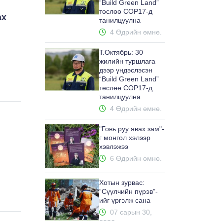
“Build Green Land”
төслөө COP17-д
ах
танилцуулна
4 Өдрийн өмнө.
Т.Октябрь: 30
жилийн туршлага
дээр үндэслэсэн
“Build Green Land”
төслөө COP17-д
танилцуулна
4 Өдрийн өмнө.
,
"Говь руу явах зам"-
г монгол хэлээр
хэвлэжээ
6 Өдрийн өмнө.
Хотын зурвас:
“Сүүлчийн пүрэв”-
ийг үргэлж сана
07 сарын 30,