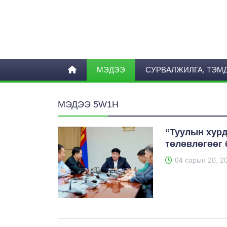
МЭДЭЭ
СУРВАЛЖИЛГА, ТЭМ
МЭДЭЭ 5W1H
“Туулын хур
төлөвлөгөөг 
04 сарын 20, 2