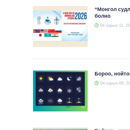
“Монгол судл
болно
04 сарын 11, 2
Бороо, нойто
04 сарын 08, 2