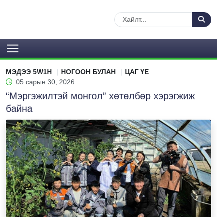
МЭДЭЭ 5W1H
НОГООН БУЛАН
ЦАГ ҮЕ
05 сарын 30, 2026
“Мэргэжилтэй монгол” хөтөлбөр хэрэгжиж
байна