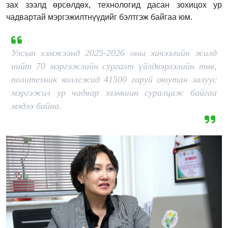
зах зээлд өрсөлдөх, технологид дасан зохицох ур
чадвартай мэргэжилтнүүдийг бэлтгэж байгаа юм.
Улсын хэмжээнд 2025-2026 оны хичээлийн жилд
нийт 70 мэргэжлийн сургалт үйлдвэрлэлийн төв,
политехник коллежид 41500 гаруй оюутан залуус
мэргэжил ур чадвар эзэмшин суралцаж байгаа
мэдээ байна.