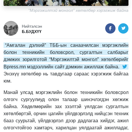
“Мэргэжилтэй монгол” хөтөлбөр хэрэгжиж байна
Нийтэлсэн
Б.БУДХҮҮ
“Амгалан дэлхий” ТББ-ын санаачилсан мэргэжлийн
болон техникийн боловсрол, сургалтын салбарыг
дэмжих зорилготой “Мэргэжилтэй монгол” хөтөлбөрийг
Bpress.mn мэдээллийн сайт дэмжин ажиллаж байна.
Энэхүү хөтөлбөр нь тавдугаар сараас хэрэгжиж байгаа
юм.
Манай улсад мэргэжлийн болон техникийн боловсрол
олгогч сургуулиуд олон талаар шинэчлэгдэн хөгжиж
байна. Хөдөлмөрийн зах зээлтэй уялдсан сургалтын
хөтөлбөртэй, орчин цагийн үйлдвэрлэлд нийцсэн техник
бааз суурьтай, үйлдвэрлэл дээр дадлагаа хийдэг, ажил
олгогчтойгоо хамтарч, харилцан уялдаатай ажилладаг,