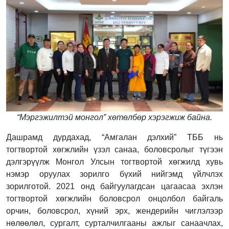
“Мэргэжилтэй монгол” хөтөлбөр хэрэгжиж байна.
Дашрамд дурдахад, “Амгалан дэлхий” ТББ нь
тогтвортой хөгжлийн үзэл санаа, боловсролыг түгээн
дэлгэрүүлж Монгол Улсын тогтвортой хөгжилд хувь
нэмэр оруулах зорилго бүхий нийгэмд үйлчлэх
зорилготой. 2021 онд байгуулагдсан цагаасаа эхлэн
тогтвортой хөгжлийн боловсрол онцолбол байгаль
орчин, боловсрол, хүний эрх, жендерийн чиглэлээр
нөлөөлөл, сургалт, сурталчилгааны ажлыг санаачлах,