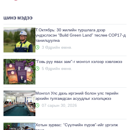
ШИНЭ МЭДЭЭ
Т.Октябрь: 30 жилийн туршлага дээр
үндэслэсэн “Build Green Land” төслөө COP17-д
танилцуулна
3 Өдрийн өмнө.
"Говь руу явах зам"-г монгол хэлээр хэвлэжээ
5 Өдрийн өмнө.
Монгол Улс дахь иргэний болон улс төрийн
эрхийн тулгамдсан асуудлыг хэлэлцжээ
07 сарын 30, 2026
Хотын зурвас: “Сүүлчийн пүрэв”-ийг үргэлж