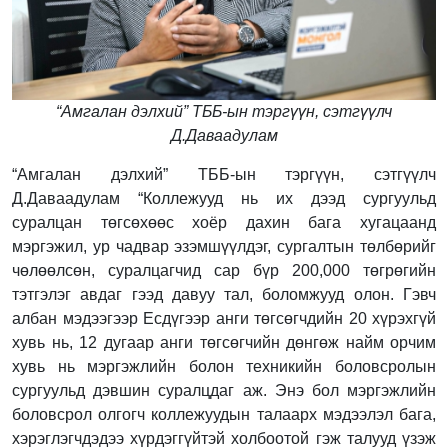
“Амгалан дэлхий” ТББ-ын тэргүүн, сэтгүүлч
Д.Даваадулам
“Амгалан дэлхий” ТББ-ын тэргүүн, сэтгүүлч
Д.Даваадулам “Коллежууд нь их дээд сургуульд
суралцан төгсөхөөс хоёр дахин бага хугацаанд
мэргэжил, ур чадвар эзэмшүүлдэг, сургалтын төлбөрийг
чөлөөлсөн, суралцагчид сар бүр 200,000 төгрөгийн
тэтгэлэг авдаг гээд давуу тал, боломжууд олон. Гэвч
албан мэдээгээр Есдүгээр анги төгсөгчдийн 20 хүрэхгүй
хувь нь, 12 дугаар анги төгсөгчийн дөнгөж найм орчим
хувь нь мэргэжлийн болон техникийн боловсролын
сургуульд дэвшин суралцдаг аж. Энэ бол мэргэжлийн
боловсрол олгогч коллежуудын талаарх мэдээлэл бага,
хэрэглэгчдэдээ хүрдэггүйтэй холбоотой гэж талууд үзэж