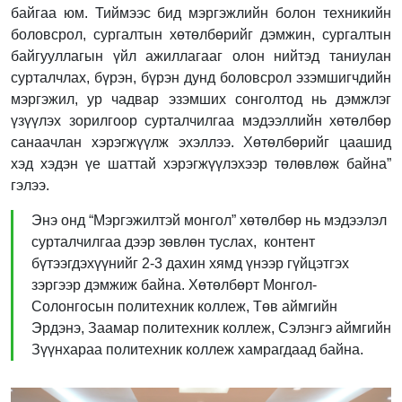
байгаа юм. Тиймээс бид мэргэжлийн болон техникийн
боловсрол, сургалтын хөтөлбөрийг дэмжин, сургалтын
байгууллагын үйл ажиллагааг олон нийтэд таниулан
сурталчлах, бүрэн, бүрэн дунд боловсрол эзэмшигчдийн
мэргэжил, ур чадвар эзэмших сонголтод нь дэмжлэг
үзүүлэх зорилгоор сурталчилгаа мэдээллийн хөтөлбөр
санаачлан хэрэгжүүлж эхэллээ. Хөтөлбөрийг цаашид
хэд хэдэн үе шаттай хэрэгжүүлэхээр төлөвлөж байна”
гэлээ.
Энэ онд “Мэргэжилтэй монгол” хөтөлбөр нь мэдээлэл
сурталчилгаа дээр зөвлөн туслах, контент
бүтээгдэхүүнийг 2-3 дахин хямд үнээр гүйцэтгэх
зэргээр дэмжиж байна. Хөтөлбөрт Монгол-
Солонгосын политехник коллеж, Төв аймгийн
Эрдэнэ, Заамар политехник коллеж, Сэлэнгэ аймгийн
Зүүнхараа политехник коллеж хамрагдаад байна.