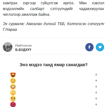
хамтрах зэргээр гүйцэтгэж ирлээ. Мөн хэвлэл
мэдээллийн салбарт сэтгүүлчдийг чадавхжуулах
чиглэлээр ажиллаж байна.
Эх сурвалж: Амгалан дэлхий ТББ, бэлтгэсэн сэтгүүлч
Г.Нараа
Нийтэлсэн
Б.БУДХҮҮ
Энэ мэдээ танд ямар санагдав?
0
0
0
0
0
0