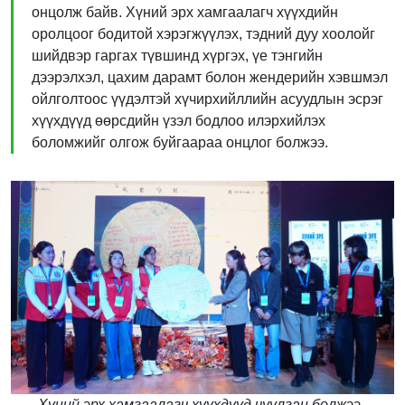
онцолж байв. Хүний эрх хамгаалагч хүүхдийн
оролцоог бодитой хэрэгжүүлэх, тэдний дуу хоолойг
шийдвэр гаргах түвшинд хүргэх, үе тэнгийн
дээрэлхэл, цахим дарамт болон жендерийн хэвшмэл
ойлголтоос үүдэлтэй хүчирхийллийн асуудлын эсрэг
хүүхдүүд өөрсдийн үзэл бодлоо илэрхийлэх
боломжийг олгож буйгаараа онцлог болжээ.
Хүний эрх хамгаалагч хүүхдүүд чуулган болжээ.