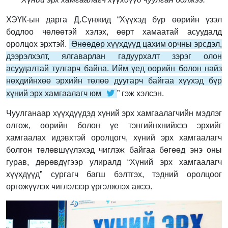
ХЭҮК-ын дарга Д.Сүнжид “Хүүхэд бүр өөрийн үзэл
бодлоо чөлөөтэй хэлэх, өөрт хамаатай асуудалд
оролцох эрхтэй.
Өнөөдөр хүүхдүүд цахим орчны эрсдэл,
дээрэлхэлт, ялгаварлан гадуурхалт зэрэг олон
асуудалтай тулгарч байна. Ийм үед өөрийн болон найз
нөхдийнхөө эрхийн төлөө дуугарч байгаа хүүхэд бүр
хүний эрх хамгаалагч юм
” гэж хэлсэн.
Чуулганаар хүүхдүүдэд хүний эрх хамгаалагчийн мэдлэг
олгож, өөрийн болон үе тэнгийнхнийхээ эрхийг
хамгаалах идэвхтэй оролцогч, хүний эрх хамгаалагч
болгон төлөвшүүлэхэд чиглэж байгаа бөгөөд энэ оны
гурав, дөрөвдүгээр улиралд “Хүний эрх хамгаалагч
хүүхдүүд” сургагч багш бэлтгэх, тэдний оролцоог
өргөжүүлэх чиглэлээр үргэлжлэх ажээ.