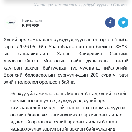
Хүний эрх хамгаалагч хүүхдүүд чуулган болжээ.
Нийтэлсэн
B.PRESS
Хүний эрх хамгаалагч хүүхдүүд чуулган өнгөрсөн бямба
гараг /2026.05.16/-т Улаанбаатар хотноо болжээ. ХЭҮК-
ын санаачилгаар, Ханнс Зайделийн Сангийн
дэмжлэгтэйгээр Монголын сайн дурынхны төвтэй
хамтран зохион байгуулсан тус чуулганд нийслэлийн
Ерөнхий боловсролын сургуулиудын 200 сурагч, эцэг
эхийн төлөөлөл оролцсон байна.
Энэхүү үйл ажиллагаа нь Монгол Улсад хүний эрхийн
соёлыг төлөвшүүлэх, хүүхдүүдэд хүний эрх
хамгаалагчийн мэдлэгийг олгох, эрхээ хамгаалуулах,
өөрийн болон үе тэнгийнхнийхээ эрхийг хамгаалах
идэвхтэй оролцогч, хүний эрх хамгаалагч болгон
чадавхжуулах зорилготойг зохион байгуулагчид