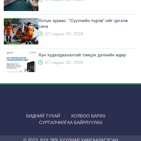
Хотын зурвас: “Сүүлчийн пүрэв”-ийг үргэлж
сана
07 сарын 30, 2026
Хүн худалдаалахтай тэмцэх дэлхийн өдөр
07 сарын 30, 2026
БИДНИЙ ТУХАЙ
ХОЛБОО БАРИХ
СУРТАЛЧИЛГАА БАЙРЛУУЛАХ
© 2023. БҮХ ЭРХ ХУУЛИАР ХАМГААЛАГДСАН