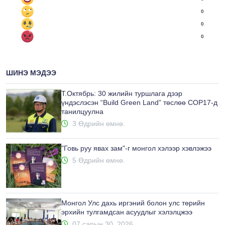
0
0
0
ШИНЭ МЭДЭЭ
Т.Октябрь: 30 жилийн туршлага дээр
үндэслэсэн “Build Green Land” төслөө COP17-д
танилцуулна
3 Өдрийн өмнө.
"Говь руу явах зам"-г монгол хэлээр хэвлэжээ
5 Өдрийн өмнө.
Монгол Улс дахь иргэний болон улс төрийн
эрхийн тулгамдсан асуудлыг хэлэлцжээ
07 сарын 30, 2026