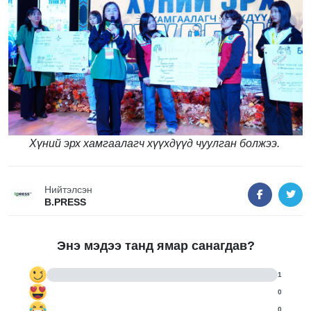
Хүний эрх хамгаалагч хүүхдүүд чуулган болжээ.
Нийтэлсэн
B.PRESS
Энэ мэдээ танд ямар санагдав?
1
0
0