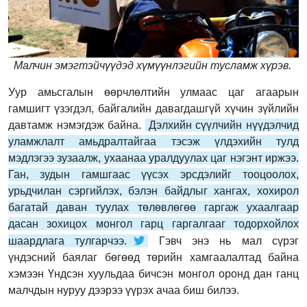
Малчин эмэгтэйчүүдэд хүмүүнлэгийн тусламж хүрэв.
Уур амьсгалын өөрчлөлтийн улмаас цаг агаарын
гамшигт үзэгдэл, байгалийн давагдашгүй хүчин зүйлийн
давтамж нэмэгдэж байна.
Дэлхийн сүүлчийн нүүдэлчид
уламжлалт амьдралтайгаа тэсэж үлдэхийн тулд
мэдлэгээ зузаалж, ухаанаа уралдуулах цаг нэгэнт иржээ.
Ган, зудын гамшгаас үүсэх эрсдэлийг тооцоолох,
урьдчилан сэргийлэх, бэлэн байдлыг хангах, хохирол
багатай даван туулах төлөвлөгөө гаргаж ухаалгаар
дасан зохицох монгол гарц гаргалгааг тодорхойлох
шаардлага тулгарчээ.
Гэвч энэ нь мал сүрэг
үндэсний баялаг бөгөөд төрийн хамгаалалтад байна
хэмээн Үндсэн хуульдаа бичсэн монгол оронд дан ганц
малчдын нуруу дээрээ үүрэх ачаа биш билээ.