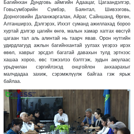
Багийнхан Дундговь аймгийн Адаацаг, Цагаандэлгэр,
Говьсүмбэрийн Сүмбэр, Баянтал, Шивээговь,
Дорноговийн Даланжаргалан, Айраг, Сайншанд, Өргөн,
Алтанширээ, Дэлгэрэх, Иххэт суманд ажиллахад бороо
хуртай дэлгэр цагийн өнгө, малын хамар хатгах өвсгүй
цагаан тал аль алинтай нь таарч явав. Орон нутгийн
удирдлагууд ажлын багийнхантай уулзах үеэрээ ирэх
өвөл, хаврыг эрсдэл багатай давахын тулд эртнээс
хашаа хороо, өвс тэжээлээ бэлтгэж, зудын аюулаас
урьдчилан сэргийлэхэд онцгойлон анхаарахыг
малчдадаа захиж, сэрэмжлүүлж байгаа гэж ярьж
байлаа.