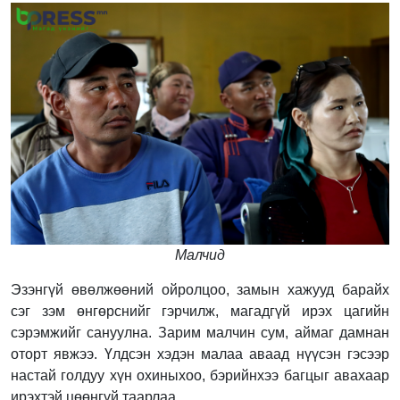
Малчид
Эзэнгүй өвөлжөөний ойролцоо, замын хажууд барайх
сэг зэм өнгөрснийг гэрчилж, магадгүй ирэх цагийн
сэрэмжийг сануулна. Зарим малчин сум, аймаг дамнан
оторт явжээ. Үлдсэн хэдэн малаа аваад нүүсэн гэсээр
настай голдуу хүн охиныхоо, бэрийнхээ багцыг авахаар
ирэхтэй цөөнгүй таарлаа.