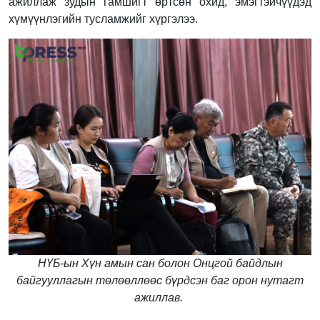
ажиллаж зудын гамшигт өртсөн охид, эмэгтэйчүүдэд
хүмүүнлэгийн тусламжийг хүргэлээ.
НҮБ-ын Хүн амын сан болон Онцгой байдлын
байгууллагын төлөөллөөс бүрдсэн баг орон нутагт
ажиллав.