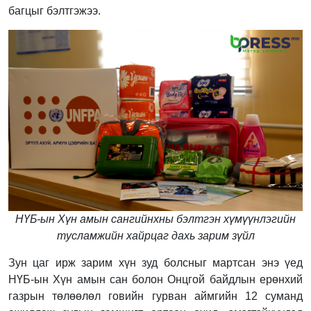
багцыг бэлтгэжээ.
НҮБ-ын Хүн амын сангийнхны бэлтгэн хүмүүнлэгийн
тусламжийн хайрцаг дахь зарим зүйл
Зун цаг ирж зарим хүн зуд болсныг мартсан энэ үед
НҮБ-ын Хүн амын сан болон Онцгой байдлын ерөнхий
газрын төлөөлөл говийн гурван аймгийн 12 суманд