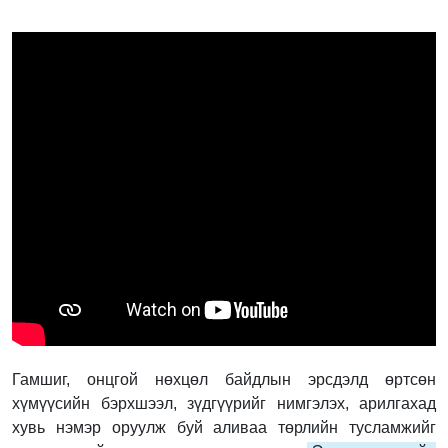
Гамшиг, онцгой нөхцөл байдлын эрсдэлд өртсөн
хүмүүсийн бэрхшээл, зүдгүүрийг нимгэлэх, арилгахад
хувь нэмэр оруулж буй аливаа төрлийн тусламжийг