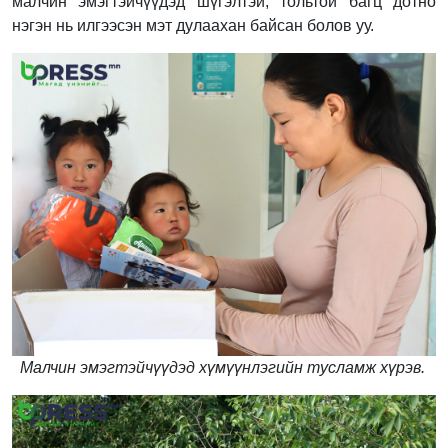
малчин эмэгтэйчүүдэд шүгэлтэй, тольтой багц дотно
нэгэн нь илгээсэн мэт дулаахан байсан болов уу.
Малчин эмэгтэйчүүдэд хүмүүнлэгийн тусламж хүрэв.