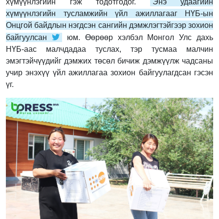
хүмүүнлэгийн гэж тодотгодог.
Энэ удаагийн
хүмүүнлэгийн тусламжийн үйл ажиллагааг НҮБ-ын
Онцгой байдлын нэгдсэн сангийн дэмжлэгтэйгээр зохион
байгуулсан
юм. Өөрөөр хэлбэл Монгол Улс дахь
НҮБ-аас малчдадаа туслах, тэр тусмаа малчин
эмэгтэйчүүдийг дэмжих төсөл бичиж дэмжүүлж чадсаны
учир энэхүү үйл ажиллагаа зохион байгуулагдсан гэсэн
үг.