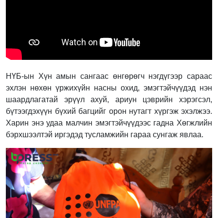
НҮБ-ын
Хүн амын сангаас өнгөрөгч нэгдүгээр сараас
эхлэн нөхөн үржихүйн насны охид, эмэгтэйчүүдэд нэн
шаардлагатай эрүүл ахуй, ариун цэврийн хэрэгсэл,
бүтээгдэхүүн бүхий багцийг орон нутагт хүргэж эхэлжээ.
Харин
энэ удаа малчин эмэгтэйчүүдээс гадна Хөгжлийн
бэрхшээлтэй иргэдэд тусламжийн гараа сунгаж явлаа.