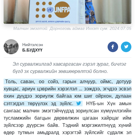
Малчин эмэгтэй. Дорноговь аймаг Иххэт сум. 2024.07.05
Нийтэлсэн
Б.БУДХҮҮ
Эл сурвалжилгад хавсаргасан гэрэл зураг, бичлэг
бүгд эх сурвалжийн зөвшөөрөлтэй болно.
Толь, саван, оо сойз, гарын алчуур, оймс, дотуур
хувцас, ариун цэврийн хэрэглэл ... ээждээ, эгчдээ эсвэл
охин дүүдээ зориулж байгаа юм шиг ойрхон, дулаан
сэтгэгдэл төрүүлэх эд зүйлс.
НҮБ-ын Хүн амын
сангаас малчин эмэгтэйчүүдэд зориулсан хүмүүнлэгийн
тусламжийн багцын дөрвөлжин цагаан хайрцаг ийм
зүйлсээр дүүрсэн байв. Тэдний мэргэжилтнүүд хүний
өдөр тутмын амьдралд хэрэгтэй зүйлсийг судалж эл