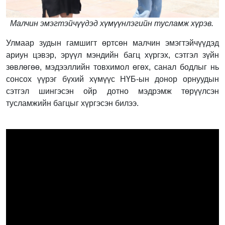
Малчин эмэгтэйчүүдэд хүмүүнлэгийн тусламж хүрэв.
Улмаар з
удын гамшигт өртсөн малчин эмэгтэйчүүдэд
ариун цэвэр, эрүүл мэндийн багц хүргэх, сэтгэл зүйн
зөвлөгөө, мэдээллийн товхимол өгөх, санал бодлыг нь
сонсох үүрэг бүхий хүмүүс НҮБ-ын донор орнуудын
сэтгэл шингэсэн ойр дотно мэдрэмж төрүүлсэн
тусламжийн багцыг хүргэсэн билээ.