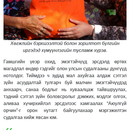
Хөгжлийн бэрхшээлтэй болон зорилтот бүлгийн
иргэдэд хүмүүнлэгийн тусламж хүрэв.
Гамшгийн үеэр охид, эмэгтэйчүүд эрсдэлд өртөх
магадлал өндөр гэдгийг олон улсын судалгааны дүнгүүд
нотолдог. Тиймдээ ч зудад мал ахуйгаа алдаж сэтгэл
зүйн асуудалтай тулгарч буй малчин эмэгтэйчүүдэд
анхаарч, санаа бодлыг нь хуваалцаж тайвшруулах,
тэдний сэтгэл зүйн боловсролыг дэмжих, мэдлэг олгох,
аливаа хүчирхийлэл эрсдэлээс хамгаалах “Аюулгүй
орчин”-г орон нутагт байгуулахаар мэргэжилтэн
судалгаа хийж явсан юм.