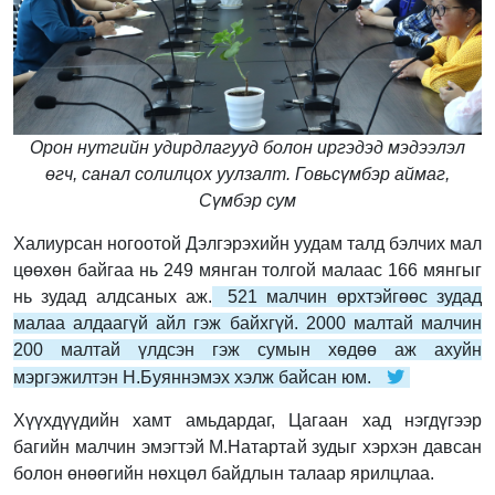
Орон нутгийн удирдлагууд болон иргэдэд мэдээлэл
өгч, санал солилцох уулзалт. Говьсүмбэр аймаг,
Сүмбэр сум
Халиурсан ногоотой Дэлгэрэхийн уудам талд бэлчих мал
цөөхөн байгаа нь 249 мянган толгой малаас 166 мянгыг
нь зудад алдсаных аж.
521 малчин өрхтэйгөөс зудад
малаа алдаагүй айл гэж байхгүй. 2000 малтай малчин
200 малтай үлдсэн гэж сумын хөдөө аж ахуйн
мэргэжилтэн Н.Буяннэмэх хэлж байсан юм.
Хүүхдүүдийн хамт амьдардаг, Цагаан хад нэгдүгээр
багийн малчин эмэгтэй М.Натартай зудыг хэрхэн давсан
болон өнөөгийн нөхцөл байдлын талаар ярилцлаа.