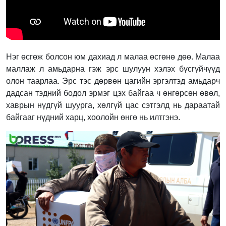
Нэг өсгөж болсон юм дахиад л малаа өсгөнө дөө. Малаа
маллаж л амьдарна гэж эрс шулуун хэлэх бүсгүйчүүд
олон таарлаа. Эрс тэс дөрвөн цагийн эргэлтэд амьдарч
дадсан тэдний бодол эрмэг цэх байгаа ч өнгөрсөн өвөл,
хаврын нүдгүй шуурга, хөлгүй цас сэтгэлд нь дараатай
байгааг нүдний харц, хоолойн өнгө нь илтгэнэ.