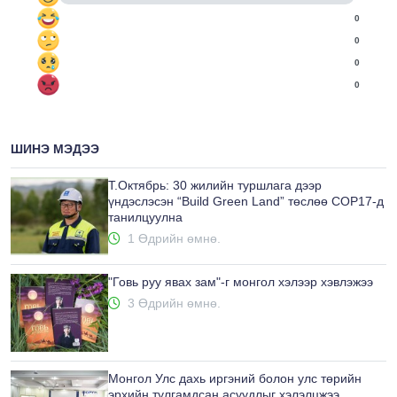
0
0
0
0
ШИНЭ МЭДЭЭ
Т.Октябрь: 30 жилийн туршлага дээр
үндэслэсэн “Build Green Land” төслөө COP17-д
танилцуулна
1 Өдрийн өмнө.
"Говь руу явах зам"-г монгол хэлээр хэвлэжээ
3 Өдрийн өмнө.
Монгол Улс дахь иргэний болон улс төрийн
эрхийн тулгамдсан асуудлыг хэлэлцжээ