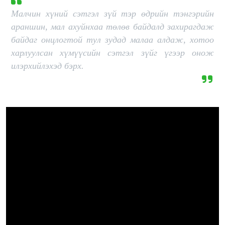
Малчин хүний сэтгэл зүй тэр өдрийн тэнгэрийн
араншин, мал ахуйнхаа төлөв байдалд захирагдаж
байдаг онцлогтой тул зудад малаа алдаж, хотоо
харлуулсан хүмүүсийн сэтгэл зүйг үгээр онож
илэрхийлэхэд бэрх.