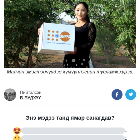
Малчин эмэгтэйчүүдэд хүмүүнлэгийн тусламж хүрэв.
Нийтэлсэн
Б.БУДХҮҮ
Энэ мэдээ танд ямар санагдав?
1
1