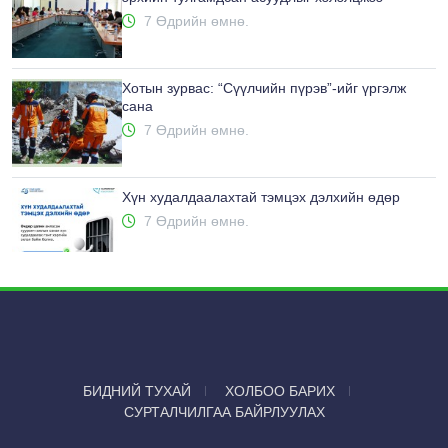
7 Өдрийн өмнө.
Хотын зурвас: “Сүүлчийн пүрэв”-ийг үргэлж
сана
7 Өдрийн өмнө.
Хүн худалдаалахтай тэмцэх дэлхийн өдөр
7 Өдрийн өмнө.
БИДНИЙ ТУХАЙ
ХОЛБОО БАРИХ
СУРТАЛЧИЛГАА БАЙРЛУУЛАХ