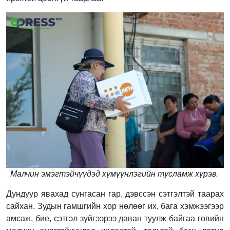
Малчин эмэгтэйчүүдэд хүмүүнлэгийн тусламж хүрэв.
Дундуур явахад сунгасан гар, дэвссэн сэтгэлтэй таарах
сайхан. Зудын гамшгийн хор нөлөөг их, бага хэмжээгээр
амсаж, бие, сэтгэл зүйгээрээ даван туулж байгаа говийн