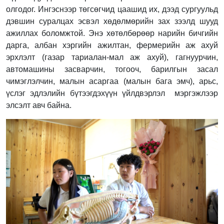
олгодог. Ингэснээр төгсөгчид цаашид их, дээд сургуульд
дэвшин суралцах эсвэл хөдөлмөрийн зах зээлд шууд
ажиллах боломжтой. Энэ хөтөлбөрөөр нарийн бичгийн
дарга, албан хэргийн ажилтан, фермерийн аж ахуй
эрхлэлт (газар тариалан-мал аж ахуй), гагнуурчин,
автомашины засварчин, тогооч, барилгын засал
чимэглэлчин, малын асаргаа (малын бага эмч), арьс,
үслэг эдлэлийн бүтээгдэхүүн үйлдвэрлэл мэргэжлээр
элсэлт авч байна.