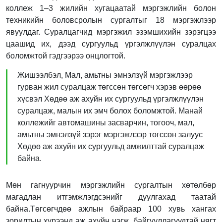
коллеж 1–3 жилийн хугацаатай мэргэжлийн болон
техникийн боловсролын сургалтыг 18 мэргэжлээр
явуулдаг. Суралцагчид мэргэжил эзэмшихийн зэрэгцээ
цаашид их, дээд сургуульд үргэлжлүүлэн суралцах
боломжтой гэдгээрээ онцлогтой.
Жишээлбэл, Мал, амьтны эмнэлзүй мэргэжлээр
гурван жил суралцаж төгссөн төгсөгч хэрэв өөрөө
хүсвэл Хөдөө аж ахуйн их сургуульд үргэлжлүүлэн
суралцаж, малын их эмч болох боломжтой. Манай
коллежийг автомашины засварчин, тогооч, мал,
амьтны эмнэлзүй зэрэг мэргэжлээр төгссөн залуус
Хөдөө аж ахуйн их сургуульд амжилттай суралцаж
байна.
Мөн гагнуурчин мэргэжлийн сургалтын хөтөлбөр
магадлан итгэмжлэгдсэнийг дуулгахад таатай
байна.Төгсөгчдөө ажлын байраар 100 хувь хангах
зорилтын хүрээнд аж ахуйн нэгж, байгууллагуудтай нягт