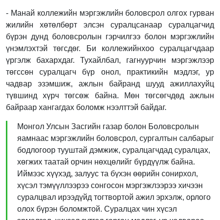
- Манай коллежийн мэргэжлийн боловсрол олгох гурван
жилийн хөтөлбөрт элсэн суралцсанаар суралцагчид
бүрэн дунд боловсролын гэрчилгээ болон мэргэжлийн
үнэмлэхтэй төгсдөг. Би коллежийнхоо суралцагчдаар
үргэлж бахархдаг. Тухайлбал, гагнуурчин мэргэжлээр
төгссөн суралцагч бүр онол, практикийн мэдлэг, ур
чадвар эзэмшиж, ажлын байранд шууд ажиллахуйц
түвшинд хүрч төгсөж байна. Мөн төгсөгчдөд ажлын
байраар хангагдах боломж нээлттэй байдаг.
Монгол Улсын Засгийн газар болон Боловсролын
яамнаас мэргэжлийн боловсрол, сургалтын салбарыг
бодлогоор тууштай дэмжиж, суралцагчдад суралцах,
хөгжих таатай орчин нөхцөлийг бүрдүүлж байна.
Иймээс хүүхэд, залуус та бүхэн өөрийн сонирхол,
хүсэл тэмүүллээрээ сонгосон мэргэжлээрээ хичээн
суралцвал ирээдүйд тогтвортой ажил эрхэлж, орлого
олох бүрэн боломжтой. Суралцах чин хүсэл