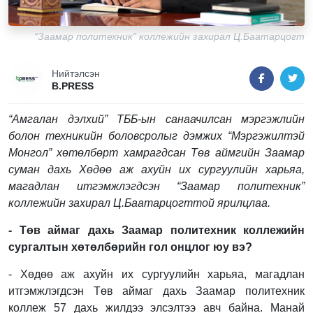
“Заамар политехник” коллежийн захирал Ц.Баатарцогт
Нийтэлсэн
B.PRESS
“
Амгалан дэлхий
”
ТББ-ын санаачилсан мэргэжлийн
болон техникийн боловсролыг дэмжих “Мэргэжилтэй
Монгол” хөтөлбөр
т хамрагдсан Төв аймгийн Заамар
суман дахь Хөдөө аж ахуйн их сургуулийн харьяа,
магадлан итгэмжлэгдсэн “Заамар политехник”
коллежийн захирал Ц.Баатарцогттой ярилцлаа.
- Төв аймаг дахь Заамар политехник коллежийн
сургалтын хөтөлбөрийн гол онцлог юу вэ?
- Хөдөө аж ахуйн их сургуулийн харьяа, магадлан
итгэмжлэгдсэн Төв аймаг дахь Заамар политехник
коллеж 57 дахь жилдээ элсэлтээ авч байна. Манай