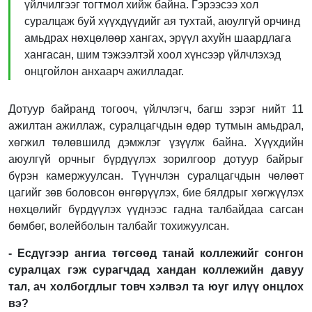
үйлчилгээг тогтмол хийж байна. Гэрээсээ хол
суралцаж буй хүүхдүүдийг ая тухтай, аюулгүй орчинд
амьдрах нөхцөлөөр хангах, эрүүл ахуйн шаардлага
хангасан, шим тэжээлтэй хоол хүнсээр үйлчлэхэд
онцгойлон анхаарч ажилладаг.
Дотуур байранд тогооч, үйлчлэгч, багш зэрэг нийт 11
ажилтан ажиллаж, суралцагчдын өдөр тутмын амьдрал,
хөгжил төлөвшилд дэмжлэг үзүүлж байна. Хүүхдийн
аюулгүй орчныг бүрдүүлэх зорилгоор дотуур байрыг
бүрэн камержуулсан. Түүнчлэн суралцагчдын чөлөөт
цагийг зөв боловсон өнгөрүүлэх, бие бялдрыг хөгжүүлэх
нөхцөлийг бүрдүүлэх үүднээс гадна талбайдаа сагсан
бөмбөг, волейболын талбайг тохижуулсан.
- Есдүгээр
ангиа төгс
өөд танай коллежийг сонгон
суралцах гэж
сурагчдад ханд
ан коллежийн давуу
тал, ач холбогдлыг товч хэлвэл та юуг илүү онцлох
вэ?