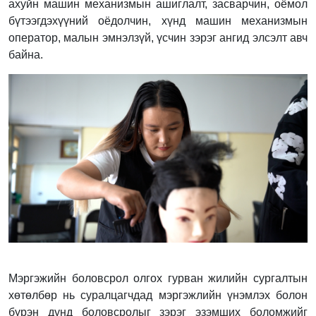
ахуйн машин механизмын ашиглалт, засварчин, оёмол
бүтээгдэхүүний оёдолчин, хүнд машин механизмын
оператор, малын эмнэлзүй, үсчин зэрэг ангид элсэлт авч
байна.
Мэргэжийн боловсрол олгох гурван жилийн сургалтын
хөтөлбөр нь суралцагчдад мэргэжлийн үнэмлэх болон
бүрэн дунд боловсролыг зэрэг эзэмших боломжийг