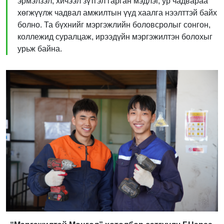
эрмэлзэл, хичээл зүтгэл гарган мэдлэг, ур чадвараа
хөгжүүлж чадвал амжилтын үүд хаалга нээлттэй байх
болно. Та бүхнийг мэргэжлийн боловсролыг сонгон,
коллежид суралцаж, ирээдүйн мэргэжилтэн болохыг
урьж байна.