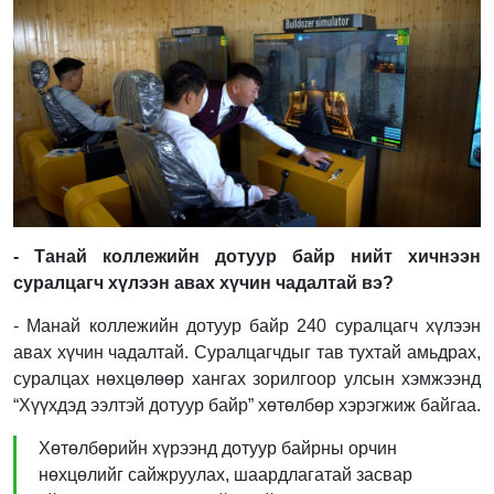
-
Танай коллежийн дотуур байр нийт хичнээн
суралцагч хүлээн авах хүчин чадалтай вэ?
- Манай коллежийн дотуур байр 240 суралцагч хүлээн
авах хүчин чадалтай. Суралцагчдыг тав тухтай амьдрах,
суралцах нөхцөлөөр хангах зорилгоор улсын хэмжээнд
“Хүүхдэд ээлтэй дотуур байр” хөтөлбөр хэрэгжиж байгаа.
Хөтөлбөрийн хүрээнд дотуур байрны орчин
нөхцөлийг сайжруулах, шаардлагатай засвар