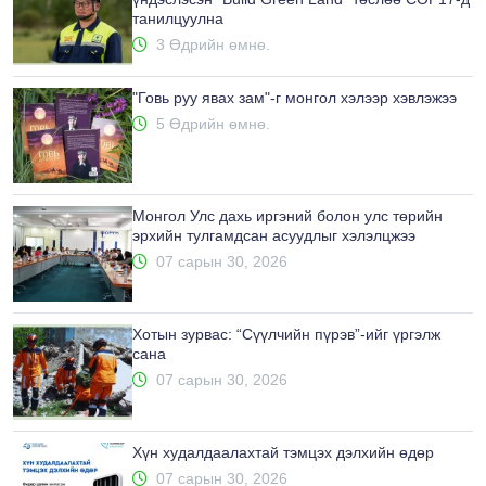
танилцуулна
3 Өдрийн өмнө.
"Говь руу явах зам"-г монгол хэлээр хэвлэжээ
5 Өдрийн өмнө.
Монгол Улс дахь иргэний болон улс төрийн
эрхийн тулгамдсан асуудлыг хэлэлцжээ
07 сарын 30, 2026
Хотын зурвас: “Сүүлчийн пүрэв”-ийг үргэлж
сана
07 сарын 30, 2026
Хүн худалдаалахтай тэмцэх дэлхийн өдөр
07 сарын 30, 2026