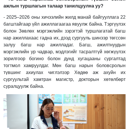
ажлын туршлагын талаар танилцуулна уу?
- 2025–2026 оны хичээлийн жилд манай байгууллага 22
багштайгаар үйл ажиллагаагаа явуулж байна. Тэргүүлэх
болон Зөвлөх мэргэжлийн зэрэгтэй туршлагатай багш
нар ажиллахаас гадна их, дээд сургууль шинээр төгссөн
залуу багш нар ажилладаг. Багш, ажилтнуудын
мэргэжлийн ур чадвар, мэдлэгийг тасралтгүй хөгжүүлэх
зорилгоор богино болон дунд хугацааны сургалтад
тогтмол хамруулдаг. Мөн багш нарын боловсролын
түвшинг ахиулах чиглэлээр Хөдөө аж ахуйн их
сургуультай хамтран магистр, докторын хөтөлбөрт
суралцуулж байна.