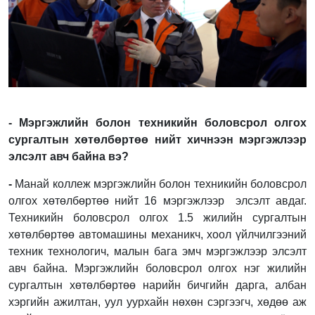
- Мэргэжлийн болон техникийн боловсрол олгох
сургалтын хөтөлбөртөө нийт хичнээн мэргэжлээр
элсэлт авч байна вэ?
-
Манай коллеж мэргэжлийн болон техникийн боловсрол
олгох хөтөлбөртөө нийт 16 мэргэжлээр элсэлт авдаг.
Техникийн боловсрол олгох 1.5 жилийн сургалтын
хөтөлбөртөө автомашины механикч, хоол үйлчилгээний
техник технологич, малын бага эмч мэргэжлээр элсэлт
авч байна.
Мэргэжлийн боловсрол олгох нэг жилийн
сургалтын хөтөлбөртөө нарийн бичгийн дарга, албан
хэргийн ажилтан, уул уурхайн нөхөн сэргээгч, хөдөө аж