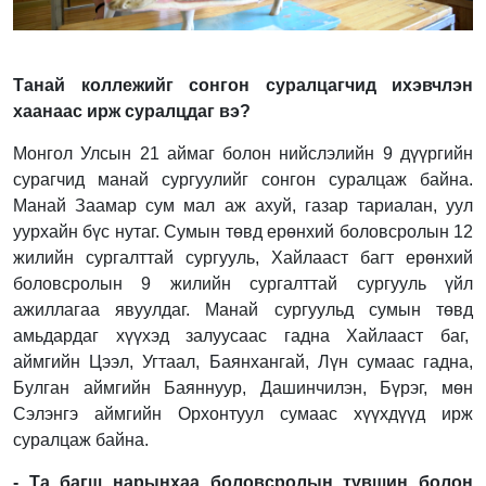
Танай коллежийг сонгон суралцагчид ихэвчлэн
хаанаас ирж суралцдаг вэ?
Монгол Улсын 21 аймаг болон нийслэлийн 9 дүүргийн
сурагчид манай сургуулийг сонгон суралцаж байна.
Манай Заамар сум мал аж ахуй, газар тариалан, уул
уурхайн бүс нутаг. Сумын төвд ерөнхий боловсролын 12
жилийн сургалттай сургууль, Хайлааст багт ерөнхий
боловсролын 9 жилийн сургалттай сургууль үйл
ажиллагаа явуулдаг. Манай сургуульд сумын төвд
амьдардаг хүүхэд залуусаас гадна Хайлааст баг,
аймгийн Цээл, Угтаал, Баянхангай, Лүн сумаас гадна,
Булган аймгийн Баяннуур, Дашинчилэн, Бүрэг, мөн
Сэлэнгэ аймгийн Орхонтуул сумаас хүүхдүүд ирж
суралцаж байна.
- Та
багш
нарынхаа
боловсролын түвшин болон