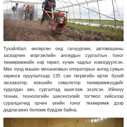
Тухайлбал, өнгөрсөн онд гагнуурчин, автомашины
засварчин мэргэжлийн ангиудын сургалтын тоног
төхөөрөмжийн нэр төрөл, хүчин чадлыг нэмэгдүүлсэн.
Мөн хүнд машин механизмын операторын ангид сумын
хөрөнгө оруулалтаар 135 сая төгрөгийн өртөг бүхий
экскаватор, ковшийн симулятор төхөөрөмжүүдийг
худалдан авч, сургалтад ашиглаж эхэлсэн. Ийнхүү
техник, технологийн шинэчлэлийг тогтмол хийснээр
суралцагчид орчин үеийн тоног төхөөрөмж дээр
дадлагажих боломж бүрдэж байна.