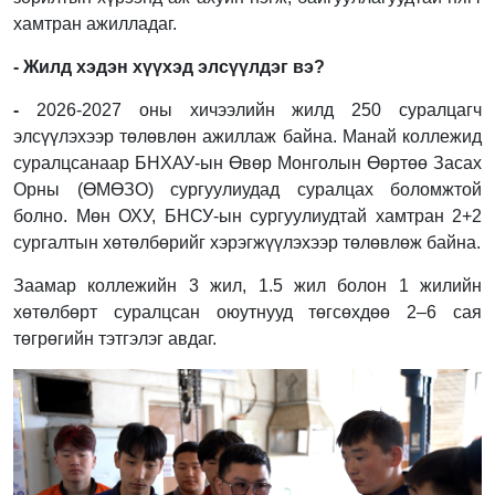
хамтран ажилладаг.
- Жилд хэдэн хүүхэд элсүүлдэг вэ?
-
2026-2027 оны хичээлийн жилд 250 суралцагч
элсүүлэхээр төлөвлөн ажиллаж байна. Манай коллежид
суралцсанаар БНХАУ-ын Өвөр Монголын Өөртөө Засах
Орны (ӨМӨЗО) сургуулиудад суралцах боломжтой
болно. Мөн ОХУ, БНСУ-ын сургуулиудтай хамтран 2+2
сургалтын хөтөлбөрийг хэрэгжүүлэхээр төлөвлөж байна.
Заамар коллежийн 3 жил, 1.5 жил болон 1 жилийн
хөтөлбөрт суралцсан оюутнууд төгсөхдөө 2–6 сая
төгрөгийн тэтгэлэг авдаг.