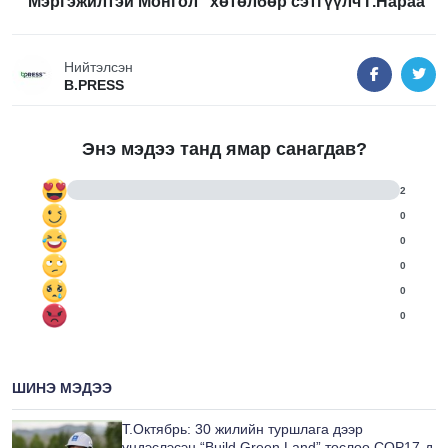
“Мэргэжилтэй Монгол” хөтөлбөр сэтгүүлч Г.Нараа
Нийтэлсэн
B.PRESS
Энэ мэдээ танд ямар санагдав?
2
0
0
0
0
0
ШИНЭ МЭДЭЭ
Т.Октябрь: 30 жилийн туршлага дээр
үндэслэсэн “Build Green Land” төслөө COP17-д