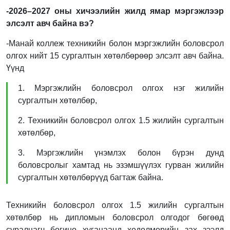
-2026–2027 оны хичээлийн жилд ямар мэргэжлээр
элсэлт авч байна вэ?
-Манай коллеж техникийн болон мэргэжлийн боловсрол
олгох нийт 15 сургалтын хөтөлбөрөөр элсэлт авч байна.
Үүнд
1. Мэргэжлийн боловсрол олгох нэг жилийн
сургалтын хөтөлбөр,
2. Техникийн боловсрол олгох 1.5 жилийн сургалтын
хөтөлбөр,
3. Мэргэжлийн үнэмлэх болон бүрэн дунд
боловсролыг хамтад нь эзэмшүүлэх гурван жилийн
сургалтын хөтөлбөрүүд багтаж байна.
Техникийн боловсрол олгох 1.5 жилийн сургалтын
хөтөлбөр нь дипломын боловсрол олгодог бөгөөд
суралцагч богино хугацаанд хөдөлмөрийн зах зээлд