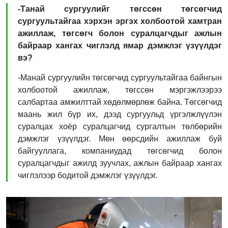
-Танай сургуулийг төгссөн төгсөгчид
сургуультайгаа хэрхэн эргэх холбоотой хамтран
ажиллаж, төгсөгч болон суралцагчдыг ажлын
байраар хангах чиглэлд ямар дэмжлэг үзүүлдэг
вэ?
-Манай сургуулийн төгсөгчид сургуультайгаа байнгын
холбоотой ажиллаж, төгссөн мэргэжлээрээ
салбартаа амжилттай хөдөлмөрлөж байна. Төгсөгчид
маань жил бүр их, дээд сургуульд үргэлжлүүлэн
суралцах хоёр суралцагчид сургалтын төлбөрийн
дэмжлэг үзүүлдэг. Мөн өөрсдийн ажиллаж буй
байгууллага, компаниудад төгсөгчид болон
суралцагчдыг ажилд зуучлах, ажлын байраар хангах
чиглэлээр бодитой дэмжлэг үзүүлдэг.