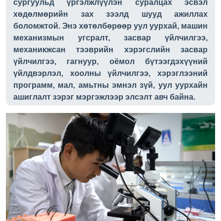
сургуульд үргэлжлүүлэн суралцах эсвэл
хөдөлмөрийн зах зээлд шууд ажиллах
боломжтой. Энэ хөтөлбөрөөр уул уурхай, машин
механизмын угсралт, засвар үйлчилгээ,
механикжсан тээврийн хэрэгслийн засвар
үйлчилгээ, гагнуур, оёмол бүтээгдэхүүний
үйлдвэрлэл, хоолны үйлчилгээ, хэрэглээний
программ, мал, амьтны эмнэл зүй, уул уурхайн
ашиглалт зэрэг мэргэжлээр элсэлт авч байна.