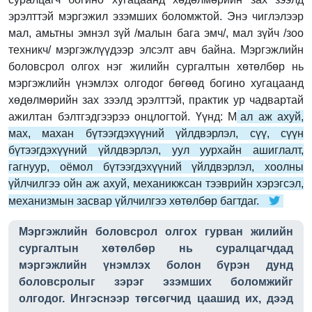
эрэлттэй мэргэжил эзэмших боломжтой. Энэ чиглэлээр
мал, амьтны эмнэл зүй /малын бага эмч/, мал зүйч /зоо
техникч/ мэргэжлүүдээр элсэлт авч байна. Мэргэжлийн
боловсрол олгох нэг жилийн сургалтын хөтөлбөр нь
мэргэжлийн үнэмлэх олгодог бөгөөд богино хугацаанд
хөдөлмөрийн зах зээлд эрэлттэй, практик ур чадвартай
ажилтан бэлтгэдгээрээ онцлогтой. Үүнд: М
ал аж ахуй,
мах, махан бүтээгдэхүүний үйлдвэрлэл, сүү, сүүн
бүтээгдэхүүний үйлдвэрлэл, уул уурхайн ашиглалт,
гагнуур, оёмол бүтээгдэхүүний үйлдвэрлэл, хоолны
үйлчилгээ ойн аж ахуй, механикжсан тээврийн хэрэгсэл,
механизмын засвар үйлчилгээ хөтөлбөр багтдаг.
Мэргэжлийн боловсрол олгох гурван жилийн
сургалтын хөтөлбөр нь суралцагчдад
мэргэжлийн үнэмлэх болон бүрэн дунд
боловсролыг зэрэг эзэмших боломжийг
олгодог. Ингэснээр төгсөгчид цаашид их, дээд