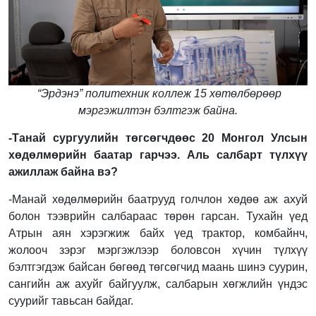
“Эрдэнэ” политехник коллеж 15 хөтөлбөрөөр
мэргэжилтэн бэлтгэж байна.
-Танай сургуулийн төгсөгчдөөс 20 Монгол Улсын
хөдөлмөрийн баатар гарчээ. Аль салбарт түлхүү
ажиллаж байна вэ?
-Манай хөдөлмөрийн баатрууд голчлон хөдөө аж ахуй
болон тээврийн салбараас төрөн гарсан. Тухайн үед
Атрын аян хэрэгжиж байх үед трактор, комбайнч,
жолооч зэрэг мэргэжлээр боловсон хүчин түлхүү
бэлтгэгдэж байсан бөгөөд төгсөгчид маань шинэ суурин,
сангийн аж ахуйг байгуулж, салбарын хөгжлийн үндэс
суурийг тавьсан байдаг.