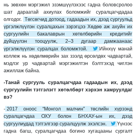
нь зөвхөн мэргэжил эзэмшүүлэхээс гадна боловсролоо
шат дараатай ахиулах боломжийг суралцагчдадаа
олгодог.
Төгсөгчид дотоод, гадаадын их, дээд сургуульд
үргэлжлүүлэн суралцахын зэрэгцээ Хөдөө аж ахуйн их
сургуулийн бакалаврын хөтөлбөрийн кредитийг
дүйцүүлэн тооцуулж, 2–3 дугаар дамжаанаас
үргэлжлүүлэн суралцах боломжтой.
Ийнхүү манай
коллеж нь хөдөлмөрийн зах зээлд өрсөлдөх чадвартай,
мэдлэг ур чадвартай мэргэжилтэн бэлтгэхэд чиглэн
ажиллаж байна.
-Танай сургууль суралцагчдаа гадаадын их, дээд
сургуулийн тэтгэлэгт хөтөлбөрт хэрхэн хамруулдаг
вэ?
-
2017 оноос “Монгол малчин” төслийн хүрээнд
суралцагчдаа ОХУ болон БНХАУ-ын их, дээд
сургуулиудад тэтгэлгээр суралцуулж эхэлсэн.
Үүнээс
гадна багш, суралцагчдаа богино хугацааны сургалт