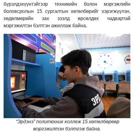
бүрэлдэхүүнтэйгээр техникийн болон мэргэжлийн
боловсролын 15 сургалтын хөтөлбөрийг хэрэгжүүлэн,
хөдөлмөрийн зах зээлд өрсөлдөх чадвартай
мэргэжилтэн бэлтгэн ажиллаж байна.
“Эрдэнэ” политехник коллеж 15 хөтөлбөрөөр
мэргэжилтэн бэлтгэж байна.