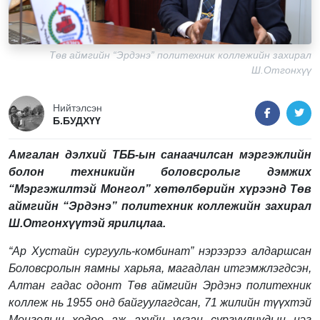
Төв аймгийн “Эрдэнэ” политехник коллежийн захирал
Ш.Отгонхүү
Нийтэлсэн
Б.БУДХҮҮ
Амгалан дэлхий ТББ-ын санаачилсан мэргэжлийн
болон техникийн боловсролыг дэмжих
“Мэргэжилтэй Монгол” хөтөлбөрийн хүрээнд Төв
аймгийн “Эрдэнэ” политехник коллежийн захирал
Ш.Отгонхүүтэй ярилцлаа.
“Ар Хустайн сургууль-комбинат” нэрээрээ алдаршсан
Боловсролын яамны харьяа, магадлан итгэмжлэгдсэн,
Алтан гадас одонт Төв аймгийн Эрдэнэ политехник
коллеж нь 1955 онд байгуулагдсан, 71 жилийн түүхтэй
Монголын хөдөө аж ахуйн ууган сургуулиудын нэг