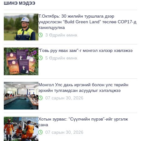
ШИНЭ МЭДЭЭ
Т.Октябрь: 30 жилийн туршлага дээр
үндэслэсэн “Build Green Land” төслөө COP17-д
танилцуулна
3 Өдрийн өмнө.
"Говь руу явах зам"-г монгол хэлээр хэвлэжээ
5 Өдрийн өмнө.
Монгол Улс дахь иргэний болон улс төрийн
эрхийн тулгамдсан асуудлыг хэлэлцжээ
07 сарын 30, 2026
Хотын зурвас: “Сүүлчийн пүрэв”-ийг үргэлж
сана
07 сарын 30, 2026