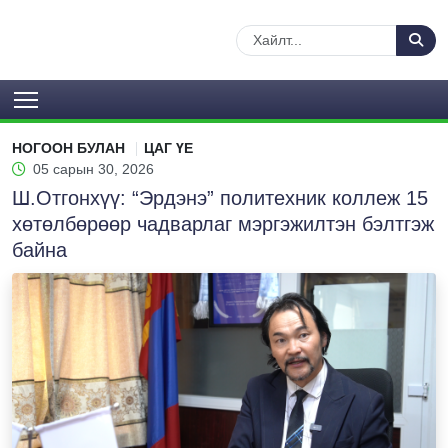
НОГООН БУЛАН
ЦАГ ҮЕ
05 сарын 30, 2026
Ш.Отгонхүү: “Эрдэнэ” политехник коллеж 15
хөтөлбөрөөр чадварлаг мэргэжилтэн бэлтгэж
байна