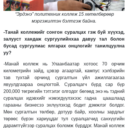
“Эрдэнэ” политехник коллеж 15 хөтөлбөрөөр
мэргэжилтэн бэлтгэж байна.
-Танай коллежийг сонгон суралцах гэж буй хүүхэд,
залууст хандаж сургуулийнхаа давуу тал болон
бусад сургуулиас ялгарах онцлогийг танилцуулна
уу?
-Манай коллеж нь Улаанбаатар хотоос 70 орчим
километрийн зайд, цэвэр агаартай, кампус хэлбэрийн
тав тухтай орчинд сургалтын үйл ажиллагаагаа
явуулдгаараа онцлогтой. Суралцагч бүрд сар бүр
200,000 төгрөгийн тэтгэлэг олгодог бөгөөд энэ нь тэдний
суралцах идэвхийг нэмэгдүүлэхээс гадна цаашлаад
гарааны бизнесээ эхлүүлэхэд бодит дэмжлэг болдог.
Мөн сургалтын төлбөр, дотуур байр, хоолны зардлыг
төрөөс бүрэн хариуцдаг тул суралцагчид санхүүгийн
дарамтгүйгээр суралцах боломж бүрддэг. Манай коллеж