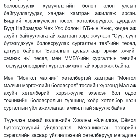
боловсруулж, хүмүүнлэгийн болон олон улсын
байгууллагуудад хандан хамтран ажиллаж ирсэн.
Бидний хэрэгжүүлсэн төсөл, хөтөлбөрүүдээс дурдвал
Бүгд Найрамдах Чех Улс болон НҮБ-ын Хүнс, хөдөө аж
ахуйн байгууллагатай хамтран хэрэгжүүлсэн “Сүү, сүүн
бүтээгдэхүүн боловсруулах сургалтын төв”-ийн төсөл,
дотуур байрны “Барилгын дулаалгаар эрчим хүчийг
хэмнэх нь” төсөл, мөн ММБҮ-ийн сургалтын төвийн
төслүүд өнөөдрийг хүртэл амжилттай хэрэгжиж байна.
Мөн “Монгол малчин” хөтөлбөртэй хамтран “Монгол
малчин мэргэжлийн боловсрол” төслийн хүрээнд Мал аж
ахуйн хөтөлбөрийг хэрэгжүүлж эхэлсэн бол одоо
техникийн боловсролын түвшинд хоёр хөтөлбөр нээн
сургалтын үйл ажиллагааг амжилттай явуулж байна.
Түүнчлэн манай коллежийн Хоолны үйлчилгээ, Оёмол
бүтээгдэхүүний үйлдвэрлэл, Механикжсан тээврийн
хэрэгслийн засвар үйлчилгээний хөтөлбөрүүд магадлан