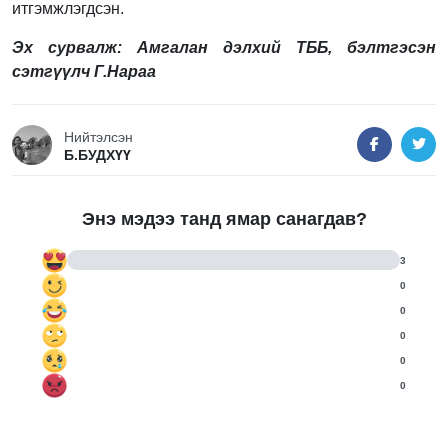
итгэмжлэгдсэн.
Эх сурвалж: Амгалан дэлхий ТББ, бэлтгэсэн
сэтгүүлч Г.Нараа
Нийтэлсэн
Б.БУДХҮҮ
Энэ мэдээ танд ямар санагдав?
3
0
0
0
0
0