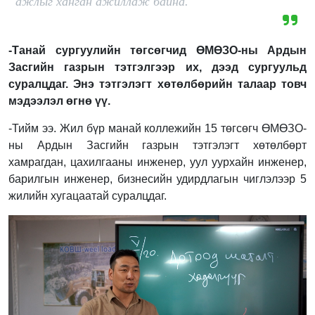
ажлыг ханган ажиллаж байна.
-Танай сургуулийн төгсөгчид ӨМӨЗО-ны Ардын
Засгийн газрын тэтгэлгээр их, дээд сургуульд
суралцдаг. Энэ тэтгэлэгт хөтөлбөрийн талаар товч
мэдээлэл өгнө үү.
-Тийм ээ. Жил бүр манай коллежийн 15 төгсөгч ӨМӨЗО-
ны Ардын Засгийн газрын тэтгэлэгт хөтөлбөрт
хамрагдан, цахилгааны инженер, уул уурхайн инженер,
барилгын инженер, бизнесийн удирдлагын чиглэлээр 5
жилийн хугацаатай суралцдаг.