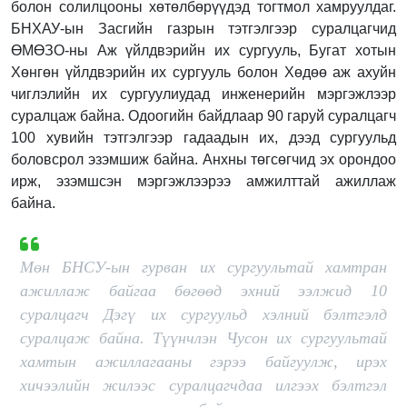
болон солилцооны хөтөлбөрүүдэд тогтмол хамруулдаг.
БНХАУ-ын Засгийн газрын тэтгэлгээр суралцагчид
ӨМӨЗО-ны Аж үйлдвэрийн их сургууль, Бугат хотын
Хөнгөн үйлдвэрийн их сургууль болон Хөдөө аж ахуйн
чиглэлийн их сургуулиудад инженерийн мэргэжлээр
суралцаж байна. Одоогийн байдлаар 90 гаруй суралцагч
100 хувийн тэтгэлгээр гадаадын их, дээд сургуульд
боловсрол эзэмшиж байна. Анхны төгсөгчид эх орондоо
ирж, эзэмшсэн мэргэжлээрээ амжилттай ажиллаж
байна.
Мөн БНСУ-ын гурван их сургуультай хамтран
ажиллаж байгаа бөгөөд эхний ээлжид 10
суралцагч Дэгү их сургуульд хэлний бэлтгэлд
суралцаж байна. Түүнчлэн Чусон их сургуультай
хамтын ажиллагааны гэрээ байгуулж, ирэх
хичээлийн жилээс суралцагчдаа илгээх бэлтгэл