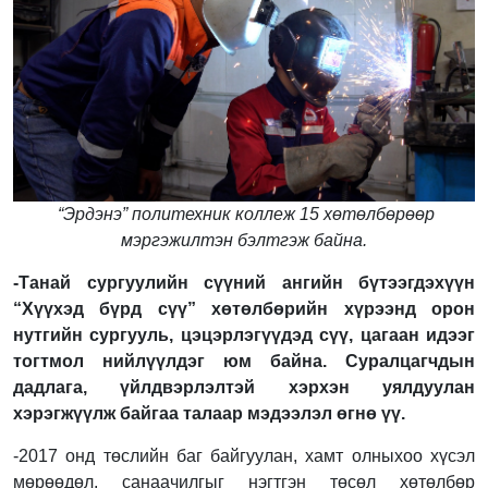
“Эрдэнэ” политехник коллеж 15 хөтөлбөрөөр
мэргэжилтэн бэлтгэж байна.
-Танай сургуулийн сүүний ангийн бүтээгдэхүүн
“Хүүхэд бүрд сүү” хөтөлбөрийн хүрээнд орон
нутгийн сургууль, цэцэрлэгүүдэд сүү, цагаан идээг
тогтмол нийлүүлдэг юм байна. Суралцагчдын
дадлага, үйлдвэрлэлтэй хэрхэн уялдуулан
хэрэгжүүлж байгаа талаар мэдээлэл өгнө үү.
-2017 онд төслийн баг байгуулан, хамт олныхоо хүсэл
мөрөөдөл, санаачилгыг нэгтгэн төсөл хөтөлбөр