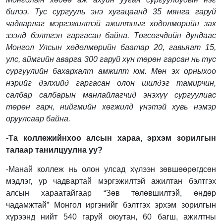
билээ. Тус сургууль энэ хугацаанд 35 мянга гаруй
чадварлаг мэргэжилтэй ажилтныг хөдөлмөрийн зах
зээлд бэлтгэн гаргасан байна. Төгсөгчдийн дундаас
Монгол Улсын хөдөлмөрийн баатар 20, гавьяат 15,
улс, аймгийн аварга 300 гаруй хүн төрөн гарсан нь тус
сургуулийн бахархалт амжилт юм.
Мөн эх орныхоо
нэрийг дэлхийд гаргасан олон шилдэг тамирчин,
салбар салбарын манлайлагчид энэхүү сургуулиас
төрөн гарч, нийгмийн хөгжилд үнэтэй хувь нэмэр
оруулсаар байна.
-Та коллежийнхоо алсын хараа, эрхэм зорилгын
талаар танилцуулна уу?
-Манай коллеж нь олон улсад хүлээн зөвшөөрөгдсөн
мэдлэг, ур чадвартай мэргэжилтэй ажилтан бэлтгэх
алсын хараатайгаар “Зөв төлөвшилтэй, өндөр
чадамжтай” Монгол иргэнийг бэлтгэх эрхэм зорилгын
хүрээнд нийт 540 гаруй оюутан, 60 багш, ажилтны