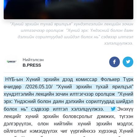
“Хүний эрхийн тухай ярилцъя” хүндэтгэлийн лекцийн зочин
илтгэгчээр оролцож “Хүний эрх: Үндэсний болон даян
дэлхийн сорилтуудад шийдэл болох нь” сэдвээр илтгэл
хэлэлцүүлжээ.
Нийтэлсэн
B.PRESS
НҮБ-ын Хүний эрхийн дээд комиссар Фолькер Түрк
өчигдөр /2026.05.10/ “Хүний эрхийн тухай ярилцъя”
хүндэтгэлийн лекцийн зочин илтгэгчээр оролцож “Хүний
эрх: Үндэсний болон даян дэлхийн сорилтуудад шийдэл
болох нь” сэдвээр илтгэл хэлэлцүүлжээ.
Энэхүү
лекцийг хүний эрхийн боловсролыг дэмжих, түгээн
дэлгэрүүлэх, олон нийтийн хүний эрхийн мэдлэг,
ойлголтыг нэмэгдүүлэх чиг үүргийнхээ хүрээнд Хүний