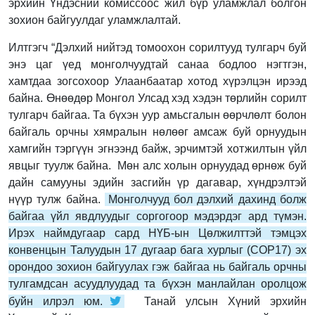
эрхийн Үндэсний комиссоос жил бүр уламжлал болгон
зохион байгуулдаг уламжлалтай.
Илтгэгч “Дэлхий нийтэд томоохон сорилтууд тулгарч буй
энэ цаг үед монголчуудтай санаа бодлоо нэгтгэн,
хамтдаа зогсохоор Улаанбаатар хотод хүрэлцэн ирээд
байна. Өнөөдөр Монгол Улсад хэд хэдэн төрлийн сорилт
тулгарч байгаа. Та бүхэн уур амьсгалын өөрчлөлт болон
байгаль орчны хямралын нөлөөг амсаж буй орнуудын
хамгийн тэргүүн эгнээнд байж, эрчимтэй хотжилтын үйл
явцыг туулж байна. Мөн алс холын орнуудад өрнөж буй
дайн самууны эдийн засгийн үр дагавар, хүндрэлтэй
нүүр тулж байна.
Монголчууд бол дэлхий дахинд болж
байгаа үйл явдлуудыг соргогоор мэдэрдэг ард түмэн.
Ирэх наймдугаар сард НҮБ-ын Цөлжилттэй тэмцэх
конвенцын Талуудын 17 дугаар бага хурлыг (COP17) эх
орондоо зохион байгуулах гэж байгаа нь байгаль орчны
тулгамдсан асуудлуудад та бүхэн манлайлан оролцож
буйн илрэл юм.
Танай улсын Хүний эрхийн