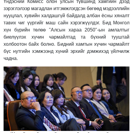
Үндэсний Комисс олон улсын түвшинд хамгийн дээд
зэрэглэлээр магадлан итгэмжлэгдсэн бөгөөд мэдээллийн
нууцлал, хувийн халдашгүй байдалд албан ёсны хяналт
тавих чиг үүргийг маш сайн хэрэгжүүлдэг. Бид Монгол
хүн бүрийн төлөө "Алсын хараа 2050"-ын амлалтыг
биелүүлэх хүчин чармайлтад та бүхний тууштай
холбоотон байх болно. Бидний хамтын хүчин чармайлт
бүс нутгийн хэмжээнд хүний эрхийг дэмжихэд үйлчилж
чадна.