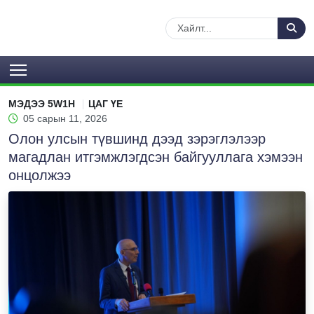
МЭДЭЭ 5W1H
ЦАГ ҮЕ
05 сарын 11, 2026
Олон улсын түвшинд дээд зэрэглэлээр
магадлан итгэмжлэгдсэн байгууллага хэмээн
онцолжээ