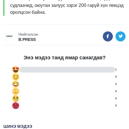
судлаачид, оюутан залуус зэрэг 200 гаруй хүн лекцэд
оролцсон байна.
Нийтэлсэн
B.PRESS
Энэ мэдээ танд ямар санагдав?
1
0
0
0
0
0
ШИНЭ МЭДЭЭ