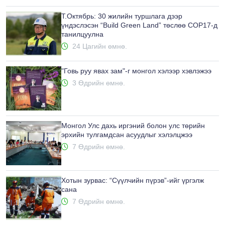
Т.Октябрь: 30 жилийн туршлага дээр
үндэслэсэн “Build Green Land” төслөө COP17-д
танилцуулна
24 Цагийн өмнө.
"Говь руу явах зам"-г монгол хэлээр хэвлэжээ
3 Өдрийн өмнө.
Монгол Улс дахь иргэний болон улс төрийн
эрхийн тулгамдсан асуудлыг хэлэлцжээ
7 Өдрийн өмнө.
Хотын зурвас: “Сүүлчийн пүрэв”-ийг үргэлж
сана
7 Өдрийн өмнө.