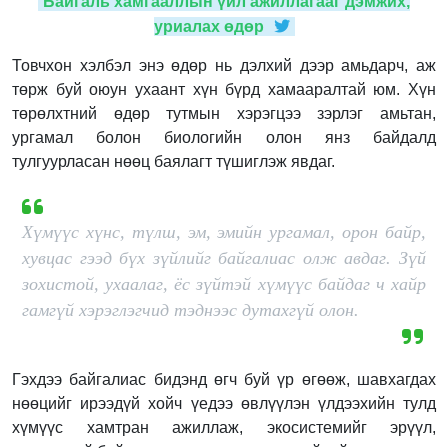
Байгаль хамгааллын үйл ажиллагааг дэмжих,
уриалах өдөр
Товчхон хэлбэл энэ өдөр нь дэлхий дээр амьдарч, аж
төрж буй оюун ухаант хүн бүрд хамааралтай юм. Хүн
төрөлхтний өдөр тутмын хэрэгцээ зэрлэг амьтан,
ургамал болон биологийн олон янз байдалд
тулгуурласан нөөц баялагт түшиглэж явдаг.
Хүмүүс хүнс, түлш, эм, эмийн ургамал, орон байр,
хувцас гээд бүх зүйлийг байгалиас олж авдаг. Зүй
зохистой, ухаалаг, ёс зүйтэй хүмүүс байдаг ч хайр
гамгүй хэрэглэгчид тэднээс дутахгүй олон.
Гэхдээ байгалиас бидэнд өгч буй үр өгөөж, шавхагдах
нөөцийг ирээдүй хойч үедээ өвлүүлэн үлдээхийн тулд
хүмүүс хамтран ажиллаж, экосистемийг эрүүл,