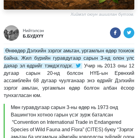
Хиймэл оюун ашиглан бүтээв.
Нийтэлсэн
Б.БУДХҮҮ
Өнөөдөр Дэлхийн зэрлэг амьтан, ургамлын өдөр тохиож
байна. Жил бүрийн гуравдугаар сарын 3-нд олон улс
даяар эл өдрийг тэмдэглэдэг.
Учир нь 2013 оны 12
дугаар сарын 20-нд болсон НҮБ-ын Ерөнхий
ассамблейн 68 дугаар чуулганаар энэ өдрийг Дэлхийн
зэрлэг амьтан, ургамлын өдөр болгон албан ёсоор
тунхагласан юм.
Мөн гуравдугаар сарын 3-ны өдөр нь 1973 онд
Вашингтон хотноо гарын үсэг зурж баталсан
“Convention on International Trade in Endangered
Species of Wild Fauna and Flora” (CITES) буюу “Зэрлэг
амьтан ба ургамлын аймгийн ховордсон зүйлийг олон