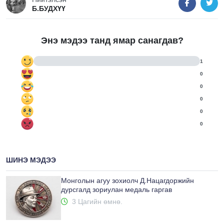
Б.БУДХҮҮ
Энэ мэдээ танд ямар санагдав?
1
0
0
0
0
0
ШИНЭ МЭДЭЭ
Монголын агуу зохиолч Д.Нацагдоржийн
дурсгалд зориулан медаль гаргав
3 Цагийн өмнө.