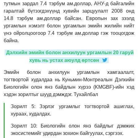
тутмын зардал 7.4 тэрбум ам.доллар, АНУ-д байгалийн
гаралтай бүтээгдэхүүнд хувийн зарцуулалт 2008 онд
14.8 тэрбум ам.доллар байсан. Европын зах зээлд
ургамлын нэмэлт болон ургамлын эмийн жилийн нийт
үнэ ойролцоогоор 7.4 тэрбум ам.доллар гэж тооцогдож
байна.
Дэлхийн эмийн болон анхилуун ургамлын 20 гаруй
хувь нь устах аюулд өртсөн
Эмийн болон анхилуун ургамлын хамгаалалт,
тогтвортой худалдаа нь Куньмин-Монтреалын Дэлхийн
Биологийн олон янз байдлын хүрээ (KMGBF)-ийн хэд
хэдэн зорилтыг шууд дэмждэг. Тухайлбал
Зорилт 5: Зэрлэг ургамлыг тогтвортой ашиглах,
хураах, худалдах.
Зорилт 10: Биологийн олон янз байдлыг дэмжих
экосистемийг удирдан зохион байгуулах, сэргээх.