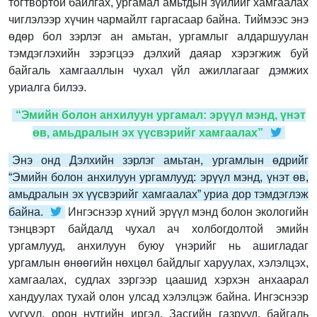
тогтвортой байлгах, ургамал амьтдын зүйлийг хамгаалах
чиглэлээр хүчин чармайлт гаргасаар байна. Тиймээс энэ
өдөр бол зэрлэг ан амьтан, ургамлыг алдаршуулан
тэмдэглэхийн зэрэгцээ дэлхий даяар хэрэгжиж буй
байгаль хамгааллын чухал үйл ажиллагааг дэмжих
уриалга билээ.
“Эмийн болон анхилуун ургамал: эрүүл мэнд, үнэт
өв, амьдралын эх үүсвэрийг хамгаалах”
Энэ онд Дэлхийн зэрлэг амьтан, ургамлын өдрийг
“Эмийн болон анхилуун ургамлууд: эрүүл мэнд, үнэт өв,
амьдралын эх үүсвэрийг хамгаалах” уриа дор тэмдэглэж
байна.
Ингэснээр хүний эрүүл мэнд болон экологийн
тэнцвэрт байдалд чухал ач холбогдолтой эмийн
ургамлууд, анхилуун буюу үнэрийг нь ашигладаг
ургамлын өнөөгийн нөхцөл байдлыг харуулах, хэлэлцэх,
хамгаалах, судлах зэргээр цаашид хэрхэн анхаарал
хандуулах тухай олон улсад хэлэлцэж байна. Ингэснээр
уугуул, орон нутгийн иргэд, Засгийн газрууд, байгаль