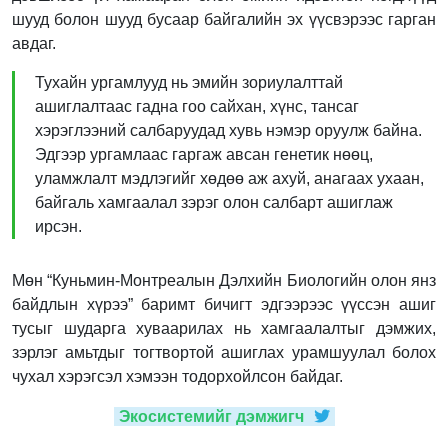
шууд болон шууд бусаар байгалийн эх үүсвэрээс гарган
авдаг.
Тухайн ургамлууд нь эмийн зориулалттай
ашиглалтаас гадна гоо сайхан, хүнс, тансаг
хэрэглээний салбаруудад хувь нэмэр оруулж байна.
Эдгээр ургамлаас гаргаж авсан генетик нөөц,
уламжлалт мэдлэгийг хөдөө аж ахуй, анагаах ухаан,
байгаль хамгаалал зэрэг олон салбарт ашиглаж
ирсэн.
Мөн “Куньмин-Монтреалын Дэлхийн Биологийн олон янз
байдлын хүрээ” баримт бичигт эдгээрээс үүссэн ашиг
тусыг шударга хуваарилах нь хамгаалалтыг дэмжих,
зэрлэг амьтдыг тогтвортой ашиглах урамшуулал болох
чухал хэрэгсэл хэмээн тодорхойлсон байдаг.
Экосистемийг дэмжигч