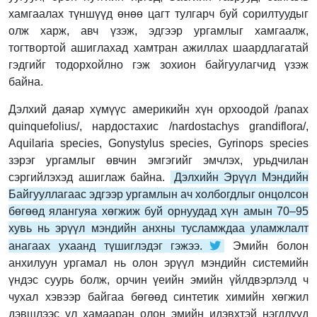
хамгаалах түншүүд өнөө цагт тулгарч буй сорилтуудыг
олж харж, авч үзэж, эдгээр ургамлыг хамгаалж,
тогтвортой ашиглахад хамтран ажиллах шаардлагатай
гэдгийг тодорхойлно гэж зохион байгуулагчид үзэж
байна.
Дэлхий даяар хүмүүс америкийн хүн орхоодой /panax
quinquefolius/, нардостахис /nardostachys grandiflora/,
Aquilaria species, Gonystylus species, Gyrinops species
зэрэг ургамлыг өвчин эмгэгийг эмчлэх, урьдчилан
сэргийлэхэд ашиглаж байна.
Дэлхийн Эрүүл Мэндийн
Байгууллагаас эдгээр ургамлын ач холбогдлыг онцолсон
бөгөөд ялангуяа хөгжиж буй орнуудад хүн амын 70–95
хувь нь эрүүл мэндийн анхны тусламждаа уламжлалт
анагаах ухаанд түшиглэдэг гэжээ.
Эмийн болон
анхилуун ургамал нь олон эрүүл мэндийн системийн
үндэс суурь болж, орчин үеийн эмийн үйлдвэрлэлд ч
чухал хэвээр байгаа бөгөөд синтетик химийн хөгжил
дэвшлээс үл хамааран олон эмийн идэвхтэй нэгдлүүд