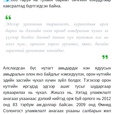
хавсралтад бүртгэгдсэн байна.
Эдгээр ургамлын тариалалт, хураалтын арга
барил нь дэлхийн олон өрхөд амьдралын чухал эх
үүсвэр болдог бөгөөд таван хүн тутмын нэг нь
хоол хүнс, орлогоо зэрлэг ургамал, мөөг, далайн
гаралтай ургамлаас хангадаг.
Алслагдсан бүс нутагт амьдардаг нэн ядуусын
амьдралын олон янз байдлыг нэмэгдүүлэх, орон нутгийн
эдийн засгийн чухал хүчин зүйл болдог. Тэгэхээр орон
нутгийн иргэдэд эдгээр ашиг тусыг шударгаар
хуваарилах нь чухал. Жишээ нь, Хятад уламжлалт
анагаах ухаанаас дэлхий нийтэд орж буй орлого нь 2012
онд 83 тэрбум ам.доллар байсан. 2009 онд Өмнөд
Солонгост уламжлалт анагаах ухааны салбарын жил