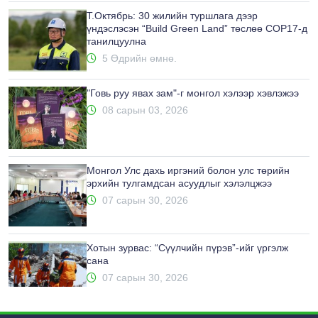
Т.Октябрь: 30 жилийн туршлага дээр
үндэслэсэн “Build Green Land” төслөө COP17-д
танилцуулна
5 Өдрийн өмнө.
"Говь руу явах зам"-г монгол хэлээр хэвлэжээ
08 сарын 03, 2026
Монгол Улс дахь иргэний болон улс төрийн
эрхийн тулгамдсан асуудлыг хэлэлцжээ
07 сарын 30, 2026
Хотын зурвас: “Сүүлчийн пүрэв”-ийг үргэлж
сана
07 сарын 30, 2026