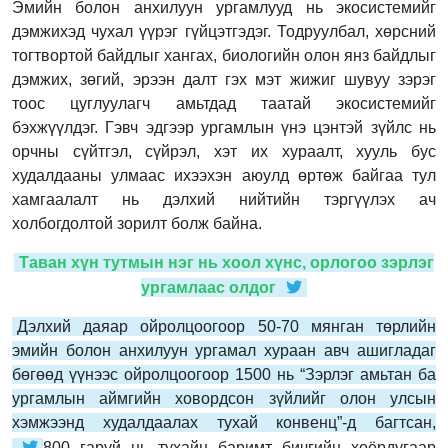
Эмийн болон анхилуун ургамлууд нь экосистемийг
дэмжихэд чухал үүрэг гүйцэтгэдэг. Тодруулбал, хөрсний
тогтвортой байдлыг хангах, биологийн олон янз байдлыг
дэмжих, зөгий, эрээн далт гэх мэт жижиг шувуу зэрэг
тоос цуглуулагч амьтдад таатай экосистемийг
бэхжүүлдэг. Гэвч эдгээр ургамлын үнэ цэнтэй зүйлс нь
орчны сүйтгэл, сүйрэл, хэт их хураалт, хууль бус
худалдааны улмаас ихээхэн аюулд өртөж байгаа тул
хамгаалалт нь дэлхий нийтийн тэргүүлэх ач
холбогдолтой зорилт болж байна.
Таван хүн тутмын нэг нь хоол хүнс, орлогоо зэрлэг
ургамлаас олдог
Дэлхий даяар ойролцоогоор 50-70 мянган төрлийн
эмийн болон анхилуун ургамал хураан авч ашигладаг
бөгөөд үүнээс ойролцоогоор 1500 нь “Зэрлэг амьтан ба
ургамлын аймгийн ховордсон зүйлийг олон улсын
хэмжээнд худалдаалах тухай конвенц”-д багтсан,
800 гаруй нь тухайн баримт бичгийн хоёрдугаар