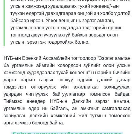
улсын хэмжээнд худалдаалах тухай конвенц”-ын
түүхэн өдөртэй давхцдгаараа онцгой ач холбогдолтой
байсаар ирсэн. Уг конвенцыг нь зэрлэг амьтан,
ургамлын олон улсын худалдаа тэдгээрийн оршин
тогтнолд аюул учруулахгүй байхыг зорьдог олон
улсын гэрээ гэж тодорхойлж болно.
НҮБ-ын Ерөнхий Ассамблейн тогтоолоор “Зэрлэг амьтан
ба ургамлын аймгийн ховордсон зүйлийг олон улсын
хэмжээнд худалдаалах тухай конвенц”-н нарийн бичгийн
дарга нарын газрыг энэхүү өдрийг дэлхий даяар
тэмдэглэн өнгөрүүлэх үйл ажиллагааг зохицуулах,
удирдан чиглүүлэх байгууллагаар томилсон байдаг.
Тиймээс өнөөдөр НҮБ-ын Дэлхийн зэрлэг амьтан,
ургамлын өдөр нь байгаль, ан амьтныг хамгаалахад
зориулсан дэлхийн хэмжээний жил тутмын томоохон
арга хэмжээ болоод байна.