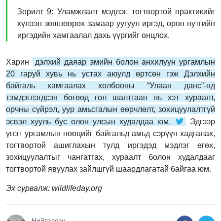
Зорилт 9: Уламжлалт мэдлэг, тогтвортой практикийг
хүлээн зөвшөөрөх замаар уугуул иргэд, орон нутгийн
иргэдийн хамгаалал дахь үүргийг онцлох.
Харин
дэлхий даяар эмийн болон анхилуун ургамлын
20 гаруй хувь нь устах аюулд өртсөн гэж Дэлхийн
байгаль хамгаалах холбооны “Улаан данс”-нд
тэмдэглэгдсэн бөгөөд гол шалтгаан нь хэт хураалт,
орчны сүйрэл, уур амьсгалын өөрчлөлт, зохицуулалтгүй
эсвэл хууль бус олон улсын худалдаа юм.
Эдгээр
үнэт ургамлын нөөцийг байгальд амьд сэрүүн хадгалах,
тогтвортой ашиглахын тулд иргэдэд мэдлэг өгөх,
зохицуулалтыг чангатгах, хураалт болон худалдааг
тогтвортой явуулах зайлшгүй шаардлагатай байгаа юм.
Эх сурвалж: wildlifeday.org
Нийтэлсэн