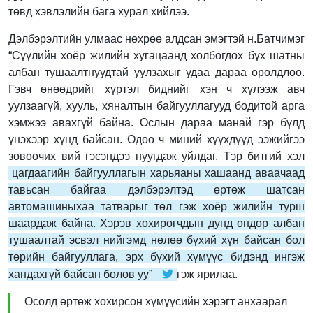
төвд хэвлэлийн бага хурал хийлээ.
Дэлбэрэлтийн улмаас нөхрөө алдсан эмэгтэй н.Батчимэг
“Сүүлийн хоёр жилийн хугацаанд холбогдох бүх шатны
албан тушаалтнуудтай уулзахыг удаа дараа оролдлоо.
Гэвч өнөөдрийг хүртэл биднийг хэн ч хүлээж авч
уулзаагүй, хууль, хяналтын байгууллагууд бодитой арга
хэмжээ авахгүй байна. Ослын дараа манай гэр бүлд
үнэхээр хүнд байсан. Одоо ч миний хүүхдүүд ээжийгээ
зовоочих вий гэсэндээ нуугдаж уйлдаг. Тэр битгий хэл
цагдаагийн байгууллагын харьяаны хашаанд аваачаад
тавьсан байгаа дэлбэрэлтэд өртөж шатсан
автомашиныхаа татварыг төл гэж хоёр жилийн турш
шаардаж байна. Хэрэв хохирогчдын дунд өндөр албан
тушаалтай эсвэл нийгэмд нөлөө бүхий хүн байсан бол
төрийн байгууллага, эрх бүхий хүмүүс бидэнд ингэж
хандахгүй байсан болов уу”
гэж ярилаа.
Осолд өртөж хохирсон хүмүүсийн хэрэгт анхаарал