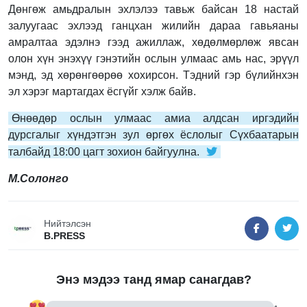
Дөнгөж амьдралын эхлэлээ тавьж байсан 18 настай
залуугаас эхлээд ганцхан жилийн дараа гавьяаны
амралтаа эдэлнэ гээд ажиллаж, хөдөлмөрлөж явсан
олон хүн энэхүү гэнэтийн ослын улмаас амь нас, эрүүл
мэнд, эд хөрөнгөөрөө хохирсон. Тэдний гэр бүлийнхэн
эл хэрэг мартагдах ёсгүйг хэлж байв.
Өнөөдөр ослын улмаас амиа алдсан иргэдийн
дурсгалыг хүндэтгэн зул өргөх ёслолыг Сүхбаатарын
талбайд 18:00 цагт зохион байгуулна.
М.Солонго
Нийтэлсэн
B.PRESS
Энэ мэдээ танд ямар санагдав?