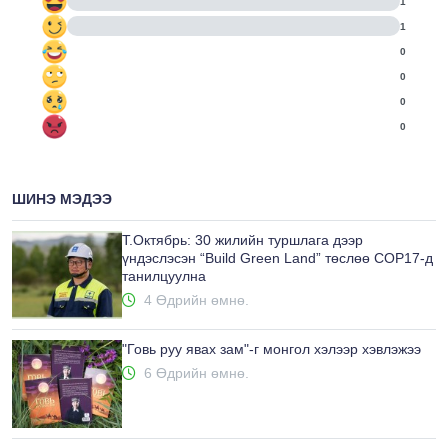
1
1
0
0
0
0
ШИНЭ МЭДЭЭ
Т.Октябрь: 30 жилийн туршлага дээр
үндэслэсэн “Build Green Land” төслөө COP17-д
танилцуулна
4 Өдрийн өмнө.
"Говь руу явах зам"-г монгол хэлээр хэвлэжээ
6 Өдрийн өмнө.