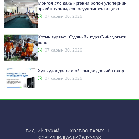
Монгол Улс дахь иргэний болон улс төрийн
эрхийн тулгамдсан асуудлыг хэлэлцжээ
07 сарын 30, 2026
Хотын зурвас: “Сүүлчийн пүрэв”-ийг үргэлж
сана
07 сарын 30, 2026
Хүн худалдаалахтай тэмцэх дэлхийн өдөр
07 сарын 30, 2026
БИДНИЙ ТУХАЙ
ХОЛБОО БАРИХ
СУРТАЛЧИЛГАА БАЙРЛУУЛАХ