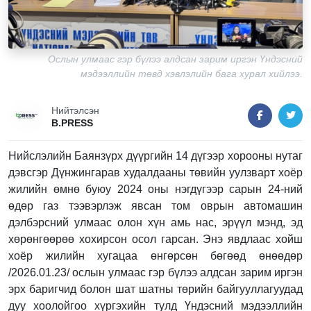
Ослын улмаас гэр бүлээ алдсан зарим иргэн Үндэсний
мэдээллийн төвд хэвлэлийн бага хурал хийлээ.
Нийтэлсэн
B.PRESS
Нийслэлийн Баянзүрх дүүргийн 14 дүгээр хорооны нутаг
дэвсгэр Дүнжингарав худалдааны төвийн уулзварт хоёр
жилийн өмнө буюу 2024 оны нэгдүгээр сарын 24-ний
өдөр газ тээвэрлэж явсан том оврын автомашин
дэлбэрсний улмаас олон хүн амь нас, эрүүл мэнд, эд
хөрөнгөөрөө хохирсон осол гарсан. Энэ явдлаас хойш
хоёр жилийн хугацаа өнгөрсөн бөгөөд өнөөдөр
/2026.01.23/ ослын улмаас гэр бүлээ алдсан зарим иргэн
эрх баригчид болон шат шатны төрийн байгууллагуудад
дуу хоолойгоо хүргэхийн тулд Үндэсний мэдээллийн