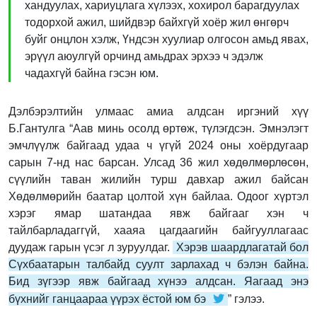
хандуулах, хариуцлага хүлээх, хохирол барагдуулах
тодорхой ажил, шийдвэр байхгүй хоёр жил өнгөрч
буйг онцлон хэлж, Үндсэн хуулиар олгосон амьд явах,
эрүүл аюулгүй орчинд амьдрах эрхээ ч эдэлж
чадахгүй байна гэсэн юм.
Дэлбэрэлтийн улмаас амиа алдсан иргэний хүү
Б.Гантулга “Аав минь осолд өртөж, түлэгдсэн. Эмнэлэгт
эмчлүүлж байгаад удаа ч үгүй 2024 оны хоёрдугаар
сарын 7-нд нас барсан. Улсад 36 жил хөдөлмөрлөсөн,
сүүлийн таван жилийн турш давхар ажил байсан
Хөдөлмөрийн баатар цолтой хүн байлаа. Одоог хүртэл
хэрэг ямар шатандаа явж байгааг хэн ч
тайлбарладаггүй, хааяа цагдаагийн байгууллагаас
дуудаж гарын үсэг л зуруулдаг.
Хэрэв шаардлагатай бол
Сүхбаатарын талбайд суулт зарлахад ч бэлэн байна.
Бид зүгээр явж байгаад хүнээ алдсан. Яагаад энэ
бүхнийг ганцаараа үүрэх ёстой юм бэ
” гэлээ.