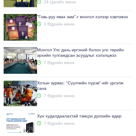
24 Цагийн өмнө.
"Говь руу явах зам"-г монгол хэлээр хэвлэжээ
3 Өдрийн өмнө.
Монгол Улс дахь иргэний болон улс төрийн
эрхийн тулгамдсан асуудлыг хэлэлцжээ
7 Өдрийн өмнө.
Хотын зурвас: “Сүүлчийн пүрэв”-ийг үргэлж
сана
7 Өдрийн өмнө.
Хүн худалдаалахтай тэмцэх дэлхийн өдөр
7 Өдрийн өмнө.