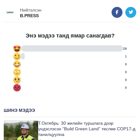
Нийтэлсэн
B.PRESS
Энэ мэдээ танд ямар санагдав?
28
1
0
0
0
0
ШИНЭ МЭДЭЭ
Т.Октябрь: 30 жилийн туршлага дээр
үндэслэсэн “Build Green Land” төслөө COP17-д
танилцуулна