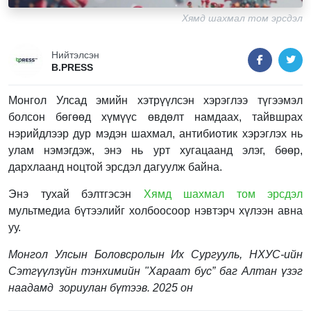
Хямд шахмал том эрсдэл
Нийтэлсэн
B.PRESS
Монгол Улсад эмийн хэтрүүлсэн хэрэглээ түгээмэл
болсон бөгөөд хүмүүс өвдөлт намдаах, тайвшрах
нэрийдлээр дур мэдэн шахмал, антибиотик хэрэглэх нь
улам нэмэгдэж, энэ нь урт хугацаанд элэг, бөөр,
дархлаанд ноцтой эрсдэл дагуулж байна.
Энэ тухай бэлтгэсэн
Хямд шахмал том эрсдэл
мультмедиа бүтээлийг холбоосоор нэвтэрч хүлээн авна
уу.
Монгол Улсын Боловсролын Их Сургууль, НХУС-ийн
Сэтгүүлзүйн тэнхимийн "Хараат бус” баг Алтан үзэг
наадамд зориулан бүтээв. 2025 он