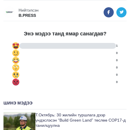
Нийтэлсэн
B.PRESS
Энэ мэдээ танд ямар санагдав?
1
0
0
0
0
0
ШИНЭ МЭДЭЭ
Т.Октябрь: 30 жилийн туршлага дээр
үндэслэсэн “Build Green Land” төслөө COP17-д
танилцуулна