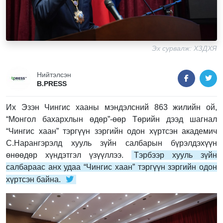
Эх сурвалж: ХЗДХЯ
Нийтэлсэн
B.PRESS
Их Эзэн Чингис хааны мэндэлсний 863 жилийн ой,
“Монгол бахархлын өдөр”-өөр Төрийн дээд шагнал
“Чингис хаан” тэргүүн зэргийн одон хүртсэн академич
С.Нарангэрэлд хууль зүйн салбарын бүрэлдэхүүн
өнөөдөр хүндэтгэл үзүүллээ.
Тэрбээр хууль зүйн
салбараас анх удаа “Чингис хаан” тэргүүн зэргийн одон
хүртсэн байна.