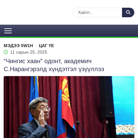
МЭДЭЭ 5W1H
ЦАГ ҮЕ
11 сарын 25, 2025
“Чингис хаан” одонт, академич
С.Нарангэрэлд хүндэтгэл үзүүллээ