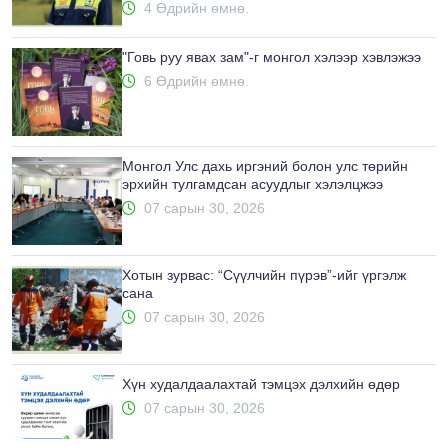
4 Өдрийн өмнө.
"Говь руу явах зам"-г монгол хэлээр хэвлэжээ
6 Өдрийн өмнө.
Монгол Улс дахь иргэний болон улс төрийн
эрхийн тулгамдсан асуудлыг хэлэлцжээ
07 сарын 30, 2026
Хотын зурвас: “Сүүлчийн пүрэв”-ийг үргэлж
сана
07 сарын 30, 2026
Хүн худалдаалахтай тэмцэх дэлхийн өдөр
07 сарын 30, 2026