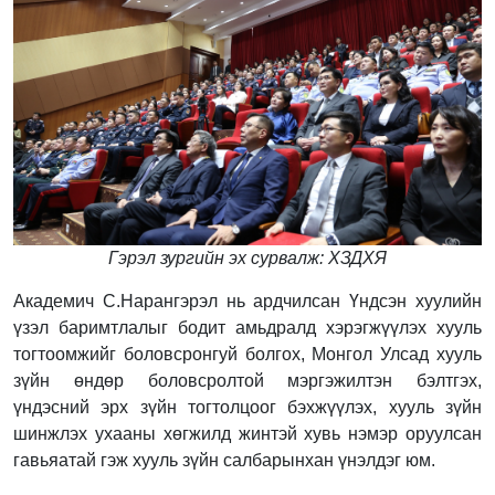
Гэрэл зургийн эх сурвалж: ХЗДХЯ
Академич С.Нарангэрэл нь ардчилсан Үндсэн хуулийн
үзэл баримтлалыг бодит амьдралд хэрэгжүүлэх хууль
тогтоомжийг боловсронгуй болгох, Монгол Улсад хууль
зүйн өндөр боловсролтой мэргэжилтэн бэлтгэх,
үндэсний эрх зүйн тогтолцоог бэхжүүлэх, хууль зүйн
шинжлэх ухааны хөгжилд жинтэй хувь нэмэр оруулсан
гавьяатай гэж хууль зүйн салбарынхан үнэлдэг юм.