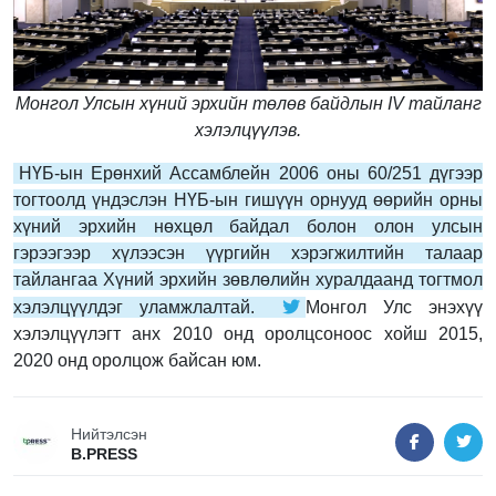
Монгол Улсын хүний эрхийн төлөв байдлын IV тайланг
хэлэлцүүлэв.
НҮБ-ын Ерөнхий Ассамблейн 2006 оны 60/251 дүгээр
тогтоолд үндэслэн НҮБ-ын гишүүн орнууд өөрийн орны
хүний эрхийн нөхцөл байдал болон олон улсын
гэрээгээр хүлээсэн үүргийн хэрэгжилтийн талаар
тайлангаа Хүний эрхийн зөвлөлийн хуралдаанд тогтмол
хэлэлцүүлдэг уламжлалтай.
Монгол Улс энэхүү
хэлэлцүүлэгт анх 2010 онд оролцсоноос хойш 2015,
2020 онд оролцож байсан юм.
Нийтэлсэн
B.PRESS