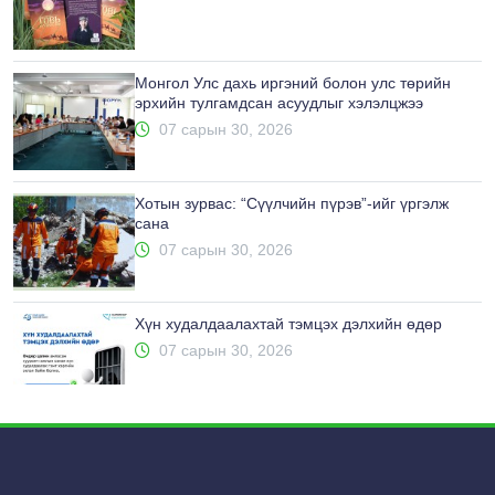
Монгол Улс дахь иргэний болон улс төрийн
эрхийн тулгамдсан асуудлыг хэлэлцжээ
07 сарын 30, 2026
Хотын зурвас: “Сүүлчийн пүрэв”-ийг үргэлж
сана
07 сарын 30, 2026
Хүн худалдаалахтай тэмцэх дэлхийн өдөр
07 сарын 30, 2026