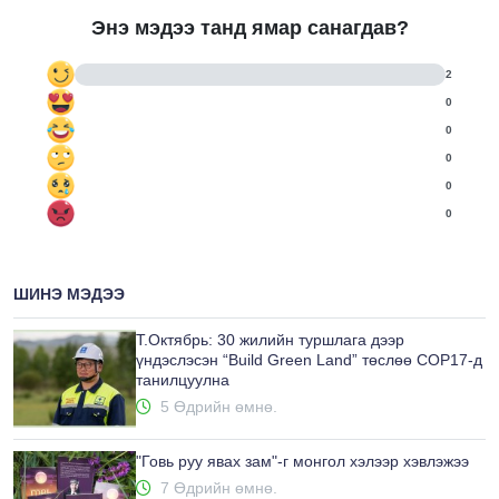
Энэ мэдээ танд ямар санагдав?
2
0
0
0
0
0
ШИНЭ МЭДЭЭ
Т.Октябрь: 30 жилийн туршлага дээр
үндэслэсэн “Build Green Land” төслөө COP17-д
танилцуулна
5 Өдрийн өмнө.
"Говь руу явах зам"-г монгол хэлээр хэвлэжээ
7 Өдрийн өмнө.