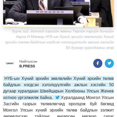
Хууль зүй, дотоод хэргийн яамны Төрийн нарийн бичгийн
дарга Н.Мягмар НҮБ-ын Хүний эрхийн зөвлөлийн Хүний
эрхийн төлөв байдлын нэгдсэн хэлэлцүүлгийн ажлын хэсгийн
50 дугаар хуралдааны үеэр
Нийтэлсэн
B.PRESS
НҮБ-ын Хүний эрхийн зөвлөлийн Хүний эрхийн төлөв
байдлын нэгдсэн хэлэлцүүлгийн ажлын хэсгийн 50
дугаар хуралдаан Швейцарын Холбооны Улсын Женев
хотноо үргэлжилж байна.
Хуралдаанд Монгол Улсын
Засгийн газрын төлөөлөгчид оролцож буй бөгөөд
Монгол Улсын хүний эрхийн төлөв байдлын ээлжит
дөрөвдүгээр тайланг өнгөрсөн мягмар гараг