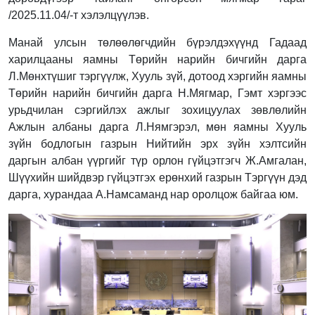
/2025.11.04/-т хэлэлцүүлэв.
Манай улсын төлөөлөгчдийн бүрэлдэхүүнд Гадаад
харилцааны яамны Төрийн нарийн бичгийн дарга
Л.Мөнхтүшиг тэргүүлж, Хууль зүй, дотоод хэргийн яамны
Төрийн нарийн бичгийн дарга Н.Мягмар, Гэмт хэргээс
урьдчилан сэргийлэх ажлыг зохицуулах зөвлөлийн
Ажлын албаны дарга Л.Нямгэрэл, мөн яамны Хууль
зүйн бодлогын газрын Нийтийн эрх зүйн хэлтсийн
даргын албан үүргийг түр орлон гүйцэтгэгч Ж.Амгалан,
Шүүхийн шийдвэр гүйцэтгэх ерөнхий газрын Тэргүүн дэд
дарга, хурандаа А.Намсаманд нар оролцож байгаа юм.