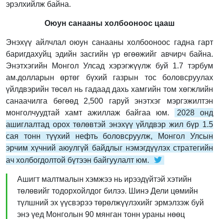
эрэлхийлж байна.
Оюун санааны холбооноос цааш
Энэхүү айлчлал оюун санааны холбооноос гадна гарт
баригдахуйц эдийн засгийн үр өгөөжийг авчирч байна.
Энэтхэгийн Монгол Улсад хэрэгжүүлж буй 1.7 тэрбум
ам.долларын өртөг бүхий газрын тос боловсруулах
үйлдвэрийн төсөл нь гадаад дахь хамгийн том хөгжлийн
санаачилга бөгөөд 2,500 гаруй энэтхэг мэргэжилтэн
монголчуудтай хамт ажиллаж байгаа юм.
2028 онд
ашиглалтад орох төлөвтэй энэхүү үйлдвэр жил бүр 1.5
сая тонн түүхий нефть боловсруулж, Монгол Улсын
эрчим хүчний аюулгүй байдлыг нэмэгдүүлэх стратегийн
ач холбогдолтой бүтээн байгуулалт юм.
Ашигт малтмалын хэмжээ нь ирээдүйтэй хэтийн
төлөвийг тодорхойлдог билээ. Шинэ Дели цөмийн
түлшний эх үүсвэрээ төрөлжүүлэхийг эрмэлзэж буй
энэ үед Монголын 90 мянган тонн ураны нөөц