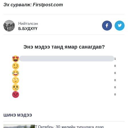
Эх сурвалж: Firstpost
.com
Нийтэлсэн
Б.БУДХҮҮ
Энэ мэдээ танд ямар санагдав?
1
0
0
0
0
0
ШИНЭ МЭДЭЭ
Т.Октябрь: 30 жилийн туршлага дээр