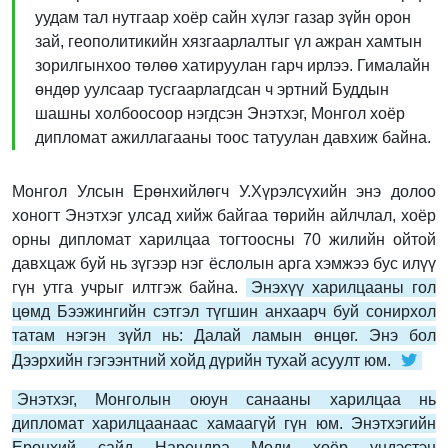
уудам тал нутгаар хоёр сайн хүлэг газар зүйн орон
зай, геополитикийн хязгаарлалтыг үл ажран хамтын
зорилгынхоо төлөө хатируулан гарч ирлээ. Гималайн
өндөр уулсаар тусгаарлагдсан ч эртний Буддын
шашны холбоосоор нэгдсэн Энэтхэг, Монгол хоёр
дипломат ажиллагааны тоос татуулан давхиж байна.
Монгол Улсын Ерөнхийлөгч У.Хүрэлсүхийн энэ долоо
хоногт Энэтхэг улсад хийж байгаа төрийн айлчлал, хоёр
орны дипломат харилцаа тогтоосны 70 жилийн ойтой
давхцаж буй нь зүгээр нэг ёслолын арга хэмжээ бус илүү
гүн утга учрыг илтгэж байна.
Энэхүү харилцааны гол
цөмд Бээжингийн сэтгэл түгшин анхаарч буй сонирхол
татам нэгэн зүйл нь: Далай ламын өнцөг. Энэ бол
Дээрхийн гэгээнтний хойд дүрийн тухай асуулт юм.
Энэтхэг, Монголын оюун санааны харилцаа нь
дипломат харилцаанаас хамаагүй гүн юм. Энэтхэгийн
Ерөнхий сайд Нарендра Моди хоёр үндэстэн