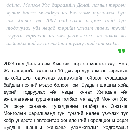
байна. Монгол Улс дараагийн Далай ламын төрсөн
нутаг байж магадгүй нь Бээжинг түгшээж буй
юм. Хятад улс 2007 онд дахин төрөх/ хойд дүр
тодруулах үйл явцад төрийн хяналт тавих тухай
журам гаргасан нь энэ уламжлалд нөлөөлөл нь
алдагдах вий гэсэн тэдний түгшүүрийг илтгэдэг.
2023 онд Далай лам Америкт төрсөн монгол хүүг Богд
Жавзандамба хутагтын 10 дугаар дүр хэмээн зарласан
нь хойд дүр тодруулах залгамжийг тойрсон хурцадмал
байдлын эхний мэдээ болсон юм. Буддын шашны хойд
дүрийг тодруулах үйл явцыг хянах Хятадын үйл
ажиллагааны туршилтын талбар магадгүй Монгол Улс.
Эл оюун санааны тулалдааны талбар нь Энэтхэг,
Монголын харилцаанд гүн гүнзгий нөлөө үзүүлэх тул
хоёр үндэстэн авторитар хөндлөнгийн оролцооны эсрэг
Буддын шашны жинхэнэ уламжлалыг хадгалахыг