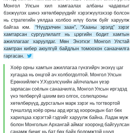
Монгол Улсын хил хамгаалах албаны чадавхыг
бэхжүүлэх шинэ хөтөлбөрүүдийг хэрэгжүүлэхээр болсон
нь стратегийн уялдаа холбоо илүү болж буйг харуулж
байгаа юм.
“Нүүдэлчин заан”, “Хааны эрэлд” зэрэг
хамтарсан сургуулилалт нь цэргийн бодит хамтын
ажиллагааг харуулдаг. Мөн Энэтхэг Монгол Улстай
хамтран кибер аюулгүй байдлын томоохон санаачилга
гаргасан.
Хоёр орны хамтын ажиллагаа гүнзгийрч энэхүү цаг
хугацаа нь онцгой ач холбогдолтой. Монгол Улсын
Ерөнхийлөгч У.Хүрэлсүхийн айлчлалын үеэр
зарласан соёлын санаачилга, Монгол Улсын иргэдэд
үнэ төлбөргүй цахим виз олгох, солилцооны
хөтөлбөрүүд, дурсгалын марк зэрэг нь тогтвортой
түншлэлд хоёр орны ард иргэд хоорондын бат бөх
харилцаа хэрэгтэй гэдгийг харуулж байна. Ладак муж
болон Монголын Архангай аймаг хооронд байгуулсан
санамж бичиг нь бат бөх байх боломжтой шууд