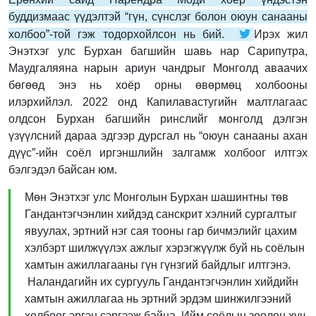
буддизмаас үүдэлтэй “гүн, сүнслэг болон оюун санааны
холбоо”-той гэж тодорхойлсон нь бий.
Ирэх жил
Энэтхэг улс Бурхан багшийн шавь нар Сарипутра,
Маудгаляяна нарын ариун чандрыг Монголд аваачих
бөгөөд энэ нь хоёр орны өвөрмөц холбооны
илэрхийлэл. 2022 онд Капилавастугийн малтлагаас
олдсон Бурхан багшийн ринслийг монголд дэлгэн
үзүүлсний дараа эдгээр дурсгал нь “оюун санааны ахан
дүүс”-ийн соёл иргэншлийн залгамж холбоог илтгэх
бэлгэдэл байсан юм.
Мөн Энэтхэг улс Монголын Бурхан шашинтны төв
Гандантэгчэнлин хийдэд санскрит хэлний сургалтыг
явуулах, эртний нэг сая тооны гар бичмэлийг цахим
хэлбэрт шилжүүлэх ажлыг хэрэгжүүлж буй нь соёлын
хамтын ажиллагааны гүн гүнзгий байдлыг илтгэнэ.
Наландагийн их сургууль Гандантэгчэнлин хийдийн
хамтын ажиллагаа нь эртний эрдэм шинжилгээний
холбоог эргэн сэргээж байна. Ийм соёлын зөөлөн хүч