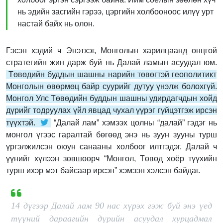
нь эдийн засгийн гэрээ, цэргийн холбооноос илүү урт
настай байх нь олон.
Гэсэн хэдий ч Энэтхэг, Монголын харилцаанд онцгой
стратегийн жин дарж буй нь Далай ламын асуудал юм.
Төвөдийн буддын шашны нарийн төвөгтэй геополитикт
Монголын өвөрмөц байр суурийг дутуу үнэлж болохгүй.
Монгол Улс Төвөдийн буддын шашны удирдагчдын хойд
дүрийг тодруулах үйл явцад чухал үүрэг гүйцэтгэж ирсэн
түүхтэй.
“Далай лам” хэмээх цолны “далай” гэдэг нь
монгол үгээс гаралтай бөгөөд энэ нь зуун зууны турш
үргэлжилсэн оюун санааны холбоог илтгэдэг. Далай ч
үүнийг хүлээн зөвшөөрч “Монгол, Төвөд хоёр түүхийн
турш ихэр мэт байсаар ирсэн” хэмээн хэлсэн байдаг.
14 дүгээр Далай лам 90 нас хүрэх гэж буй энэ үед
түүний дараагийн дүрийн асуудал хурцадмал