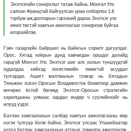
Энэтхэгийн сонирхлыг татаж байна. Монгол Улс
саяхан Францтай байгуулсан уран олборлох 1.6
тэрбум ам.долларын гэрээний дараа Энэтхэг улс
ижил төстэй хамтын ажиллагааг сонирхож буйгаа
илэрхийлэв.
Гэвч газарзүйн байршил нь байнгын сорилт дагуулдаг.
Орос, Хятад хоёрын дунд хавчигдан оршдог далайд
гарцгүй Монгол Улс Энэтхэг шиг алс холын түншүүдтэй
худалдаа хийхэд логистикийн төвөгтэй асуудал
тулгардаг. Ашигт малтмалын тээвэр нь Хятадын
Тяньжин эсвэл Оросын Владивосток боомтоор дамжин
өнгөрөх ёстой бөгөөд Энэтхэг-Оросын стратегийн
харилцааны улмаас зардал өндөр ч сүүлийнхийг нь
илүүд үздэг.
Батлан хамгаалахын салбар хамтын ажиллагааны өөр
нэгэн тулгуур болж байна. Энэтхэг улсаас Улаанбаатар
хотод батлан хамгаалахын атташе томилон ажиллуулж,