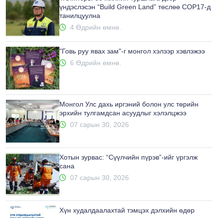
үндэслэсэн “Build Green Land” төслөө COP17-д
танилцуулна
4 Өдрийн өмнө.
"Говь руу явах зам"-г монгол хэлээр хэвлэжээ
6 Өдрийн өмнө.
Монгол Улс дахь иргэний болон улс төрийн
эрхийн тулгамдсан асуудлыг хэлэлцжээ
07 сарын 30, 2026
Хотын зурвас: “Сүүлчийн пүрэв”-ийг үргэлж
сана
07 сарын 30, 2026
Хүн худалдаалахтай тэмцэх дэлхийн өдөр