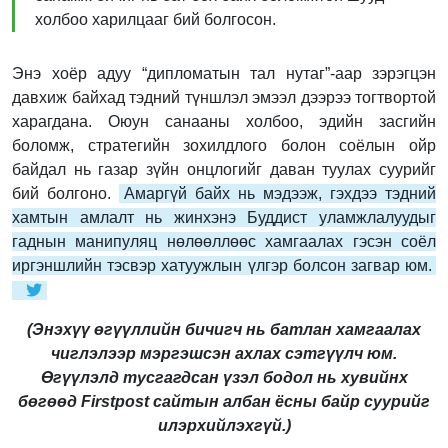
холбоо харилцааг бий болгосон.
Энэ хоёр адуу “дипломатын тал нутаг”-аар зэрэгцэн
давхиж байхад тэдний түншлэл эмээл дээрээ тогтвортой
харагдана. Оюун санааны холбоо, эдийн засгийн
боломж, стратегийн зохилдлого болон соёлын ойр
байдал нь газар зүйн онцлогийг даван туулах суурийг
бий болгоно.
Амаргүй байх нь мэдээж, гэхдээ тэдний
хамтын амлалт нь жинхэнэ Буддист уламжлалуудыг
гаднын манипуляц нөлөөллөөс хамгаалах гэсэн соёл
иргэншлийн тэсвэр хатуужлын үлгэр болсон загвар юм.
(Энэхүү өгүүллийн бичигч нь батлан хамгаалах
чиглэлээр мэргэшсэн ахлах сэтгүүлч юм.
Өгүүлэлд тусгагдсан үзэл бодол нь хувийнх
бөгөөд Firstpost сайтын албан ёсны байр суурийг
илэрхийлэхгүй.)