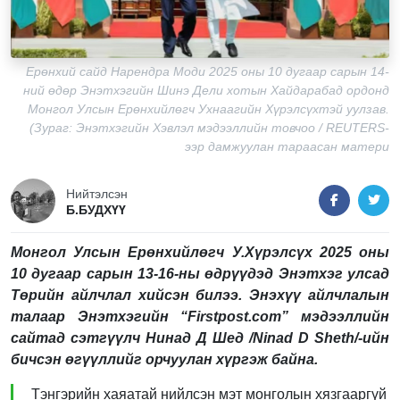
Ерөнхий сайд Нарендра Моди 2025 оны 10 дугаар сарын 14-
ний өдөр Энэтхэгийн Шинэ Дели хотын Хайдарабад ордонд
Монгол Улсын Ерөнхийлөгч Ухнаагийн Хүрэлсүхтэй уулзав.
(Зураг: Энэтхэгийн Хэвлэл мэдээллийн товчоо / REUTERS-
ээр дамжуулан тараасан матери
Нийтэлсэн
Б.БУДХҮҮ
Монгол Улсын Ерөнхийлөгч У.Хүрэлсүх 2025 оны
10 дугаар сарын 13-16-ны өдрүүдэд Энэтхэг улсад
Төрийн айлчлал хийсэн билээ. Энэхүү айлчлалын
талаар Энэтхэгийн “Firstpost.com” мэдээллийн
сайтад сэтгүүлч Нинад Д Шед /Ninad D Sheth/-ийн
бичсэн өгүүллийг орчуулан хүргэж байна.
Тэнгэрийн хаяатай нийлсэн мэт монголын хязгааргүй