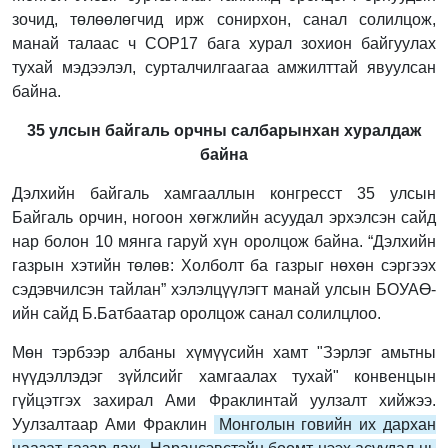
зочид, төлөөлөгчид ирж сонирхон, санал солилцож,
манай талаас ч СОР17 бага хурал зохион байгуулах
тухай мэдээлэл, сурталчилгаагаа амжилттай явуулсан
байна.
35 улсын байгаль орчны салбарынхан хуралдаж
байна
Дэлхийн байгаль хамгааллын конгресст 35 улсын
Байгаль орчин, ногоон хөгжлийн асуудал эрхэлсэн сайд
нар болон 10 мянга гаруй хүн оролцож байна. “Дэлхийн
газрын хэтийн төлөв: Холболт ба газрыг нөхөн сэргээх
сэдэвчилсэн тайлан” хэлэлцүүлэгт манай улсын БОУАӨ-
ийн сайд Б.Батбаатар оролцож санал солилцлоо.
Мөн тэрбээр албаны хүмүүсийн хамт "Зэрлэг амьтны
нүүдэллэдэг зүйлсийг хамгаалах тухай" конвенцын
гүйцэтгэх захирал Ами Фраклинтай уулзалт хийжээ.
Уулзалтаар Ами Фраклин
Монголын говийн их дархан