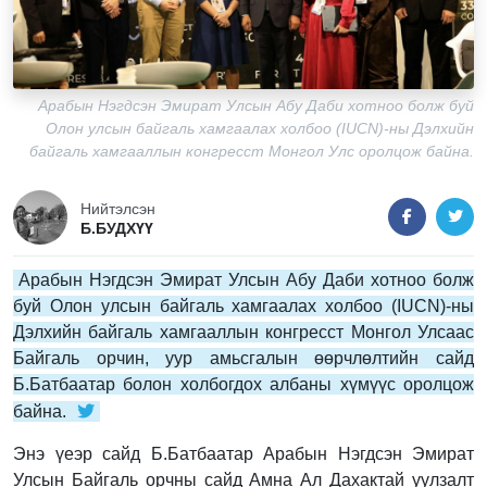
Арабын Нэгдсэн Эмират Улсын Абу Даби хотноо болж буй
Олон улсын байгаль хамгаалах холбоо (IUCN)-ны Дэлхийн
байгаль хамгааллын конгресст Монгол Улс оролцож байна.
Нийтэлсэн
Б.БУДХҮҮ
Арабын Нэгдсэн Эмират Улсын Абу Даби хотноо болж
буй Олон улсын байгаль хамгаалах холбоо (IUCN)-ны
Дэлхийн байгаль хамгааллын конгресст Монгол Улсаас
Байгаль орчин, уур амьсгалын өөрчлөлтийн сайд
Б.Батбаатар болон холбогдох албаны хүмүүс оролцож
байна.
Энэ үеэр сайд Б.Батбаатар Арабын Нэгдсэн Эмират
Улсын Байгаль орчны сайд Амна Ал Дахактай уулзалт