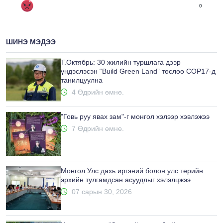
0
ШИНЭ МЭДЭЭ
Т.Октябрь: 30 жилийн туршлага дээр
үндэслэсэн “Build Green Land” төслөө COP17-д
танилцуулна
4 Өдрийн өмнө.
"Говь руу явах зам"-г монгол хэлээр хэвлэжээ
7 Өдрийн өмнө.
Монгол Улс дахь иргэний болон улс төрийн
эрхийн тулгамдсан асуудлыг хэлэлцжээ
07 сарын 30, 2026