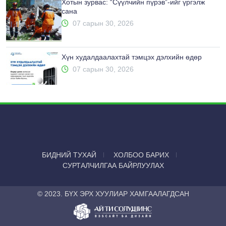
Хотын зурвас: “Сүүлчийн пүрэв”-ийг үргэлж
сана
07 сарын 30, 2026
Хүн худалдаалахтай тэмцэх дэлхийн өдөр
07 сарын 30, 2026
БИДНИЙ ТУХАЙ
ХОЛБОО БАРИХ
СУРТАЛЧИЛГАА БАЙРЛУУЛАХ
© 2023. БҮХ ЭРХ ХУУЛИАР ХАМГААЛАГДСАН