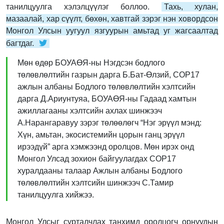
танилцуулга хэлэлцүүлэг боллоо.
Тахь, хулан,
мазаалай, хар сүүлт, бөхөн, хавтгай зэрэг нэн ховордсон
Монгол Улсын уугуул язгуурын амьтад уг жагсаалтад
багтдаг.
Мөн өдөр БОУАӨЯ-ны Нэгдсэн бодлого
төлөвлөлтийн газрын дарга Б.Бат-Өлзий, СОР17
ажлын албаны Бодлого төлөвлөлтийн хэлтсийн
дарга Д.Ариунтуяа, БОУАӨЯ-ны Гадаад хамтын
ажиллагааны хэлтсийн ахлах шинжээч
А.Нарангаравуу зэрэг төлөөлөгч “Нэг эрүүл мэнд:
Хүн, амьтан, экосистемийн цорын ганц эрүүл
ирээдүй” арга хэмжээнд оролцов. Мөн ирэх онд
Монгол Улсад зохион байгуулагдах СОР17
хуралдааны талаар Ажлын албаны Бодлого
төлөвлөлтийн хэлтсийн шинжээч С.Тамир
танилцуулга хийжээ.
Монгол Улсыг сурталчлах танхимд оролцогч орнуудын