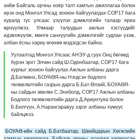
хийж Байгаль орчны хоёр талт хамтын ажиллагаа болон
ирэх онд Монгол Улсад зохион байгуулагдах СОР17 бага
хуралд тус улсаас үзүүлэх дэмжлэгийн талаар яриа
өрнүүлжээ. Улмаар талуудын ажлын хэсгүүдийг
идэвхжүүлж, мөнгө санхүүгийн дэмжлэгийг судлан үзэж,
албан ёсны хариу өгөхөө мэдэгдсэн байна.
Уулзалтад Монгол Улсаас АНЭУ-д суух Онц бөгөөд
бүрэн эрхт Элчин сайд Ш.Одонбаатар, СОР17 бага
хурлыг зохион байгуулах Ажлын албаны дарга
Д.Батмөнх, БОУАӨЯ-ны Нэгдсэн бодлого
төлөвлөлтийн газрын дарга Б.Бат-Өлзий, БОУАӨЯ-
ны сайдын зөвлөх С.Энхболд, СОР17 Ажлын албаны
Бодлого төлөвлөлтийн дарга Д.Ариунтуяа болон
Б.Билгүүн, А.Нарангаравуу зэрэг албаны хүмүүс
байлцжээ.
БОУАӨ-ийн сайд Б.Батбаатар, Швейцарын Хөгжлийн
хамтын ажиллагаа, Байгаль орчны асуудал хариуцсан