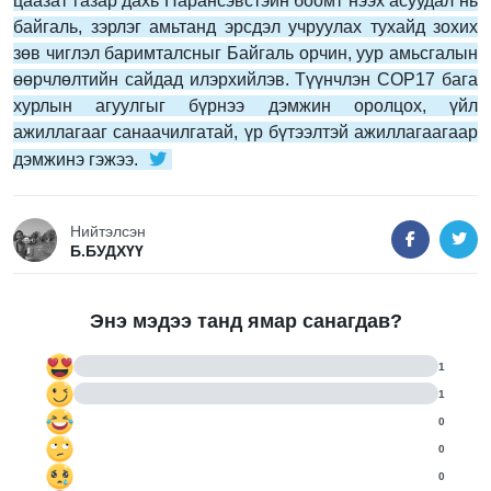
цаазат газар дахь Нарансэвстэйн боомт нээх асуудал нь
байгаль, зэрлэг амьтанд эрсдэл учруулах тухайд зохих
зөв чиглэл баримталсныг Байгаль орчин, уур амьсгалын
өөрчлөлтийн сайдад илэрхийлэв. Түүнчлэн СОP17 бага
хурлын агуулгыг бүрнээ дэмжин оролцох, үйл
ажиллагааг санаачилгатай, үр бүтээлтэй ажиллагаагаар
дэмжинэ гэжээ.
Нийтэлсэн
Б.БУДХҮҮ
Энэ мэдээ танд ямар санагдав?
1
1
0
0
0