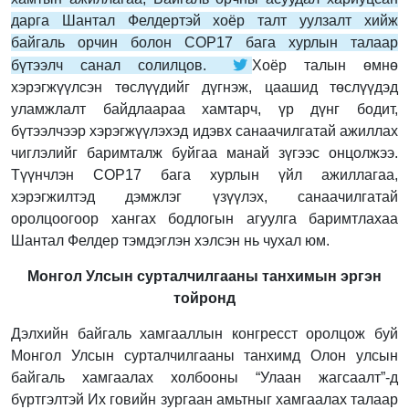
дарга Шантал Фелдертэй хоёр талт уулзалт хийж
байгаль орчин болон СОР17 бага хурлын талаар
бүтээлч санал солилцов.
Хоёр талын өмнө
хэрэгжүүлсэн төслүүдийг дүгнэж, цаашид төслүүдэд
уламжлалт байдлаараа хамтарч, үр дүнг бодит,
бүтээлчээр хэрэгжүүлэхэд идэвх санаачилгатай ажиллах
чиглэлийг баримталж буйгаа манай зүгээс онцолжээ.
Түүнчлэн СОP17 бага хурлын үйл ажиллагаа,
хэрэгжилтэд дэмжлэг үзүүлэх, санаачилгатай
оролцоогоор хангах бодлогын агуулга баримтлахаа
Шантал Фелдер тэмдэглэн хэлсэн нь чухал юм.
Монгол Улсын сурталчилгааны танхимын эргэн
тойронд
Дэлхийн байгаль хамгааллын конгресст оролцож буй
Монгол Улсын сурталчилгааны танхимд Олон улсын
байгаль хамгаалах холбооны “Улаан жагсаалт”-д
бүртгэлтэй Их говийн зургаан амьтныг хамгаалах талаар