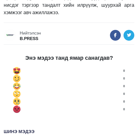
нисдэг тэргээр тандалт хийн илрүүлж, шуурхай арга
хэмжээг авч ажиллажээ.
Нийтэлсэн
B.PRESS
Энэ мэдээ танд ямар санагдав?
0
0
0
0
0
0
ШИНЭ МЭДЭЭ