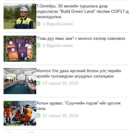
Т.Октябрь: 30 жилийн туршлага дээр
үндэслэсэн “Build Green Land” төслөө COP17-д
танилцуулна
1 Өдрийн өмнө.
"Говь руу явах зам"-г монгол хэлээр хэвлэжээ
3 Өдрийн өмнө.
Монгол Улс дахь иргэний болон улс төрийн
эрхийн тулгамдсан асуудлыг хэлэлцжээ
07 сарын 30, 2026
Хотын зурвас: “Сүүлчийн пүрэв”-ийг үргэлж
сана
07 сарын 30, 2026