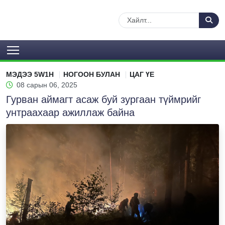
МЭДЭЭ 5W1H
НОГООН БУЛАН
ЦАГ ҮЕ
08 сарын 06, 2025
Гурван аймагт асаж буй зургаан түймрийг
унтраахаар ажиллаж байна