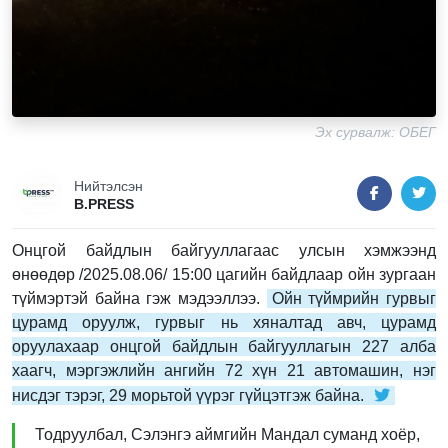
Эх сурвалж: ОБЕГ
Нийтэлсэн
B.PRESS
Онцгой байдлын байгууллагаас улсын хэмжээнд
өнөөдөр /2025.08.06/ 15:00 цагийн байдлаар ойн зургаан
түймэртэй байна гэж мэдээллээ.
Ойн түймрийн гурвыг
цурамд оруулж, гурвыг нь хяналтад авч, цурамд
оруулахаар онцгой байдлын байгууллагын 227 алба
хаагч, мэргэжлийн ангийн 72 хүн 21 автомашин, нэг
нисдэг тэрэг, 29 морьтой үүрэг гүйцэтгэж байна.
Тодруулбал, Сэлэнгэ аймгийн Мандал суманд хоёр,