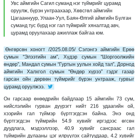
Увс аймгийн Сагил суманд нэг түймрийг цурамд
оруулж, бүрэн унтраахаар, Хөвсгөл аймгийн
Цагааннуур, Улаан-Уул, Баян-Өлгий аймгийн Булган
суманд тус бүрд нэг гал түймрийг хяналтад авч,
цурамд оруулахаар ажиллаж байгаа юм.
Өнгөрсөн хоногт /2025.08.05/ Сэлэнгэ аймгийн Ерөө
сумын “Элээтийн ам”, Хүдэр сумын “Шоргоолжийн
өндөр”, Мандал сумын “Гуртын уулын хойд тал”, Дорнод
аймгийн Халхгол сумын “Өндөр хүрээ” гэдэг газар
гарсан ойн дөрвөн түймрийг бүрэн унтрааж, гурвыг
цурамд оруулжээ.
Он гарсаар өнөөдрийн байдлаар 15 аймгийн 73 сум,
нийслэлийн гурван дүүрэгт нийт 216 удаагийн ой,
хээрийн гал түймэр бүртгэгдсэн байна. Энэ онд
бүртгэгдсэн түймрийн 54.9 хувийг иргэдээс өгсөн
дуудлага, мэдээллээр, 40.9 хувийг сансраас гал
түймрийн дулааны цэг илрүүлэх сайтуудаар, 4.2 хувийг