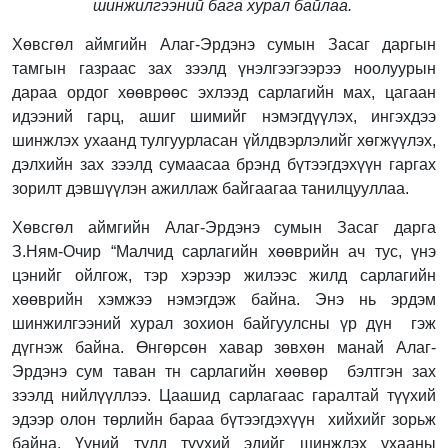
шинжилгээний бага хурал байлаа.
Хөвсгөл аймгийн Алаг-Эрдэнэ сумын Засаг даргын
тамгын газраас зах зээлд үнэлгээгээрээ ноолуурын
дараа ордог хөөврөөс эхлээд сарлагийн мах, цагаан
идээний гарц, ашиг шимийг нэмэгдүүлэх, ингэхдээ
шинжлэх ухаанд тулгуурласан үйлдвэрлэлийг хөгжүүлэх,
дэлхийн зах зээлд сумаасаа брэнд бүтээгдэхүүн гаргах
зорилт дэвшүүлэн ажиллаж байгаагаа танилцууллаа.
Хөвсгөл аймгийн Алаг-Эрдэнэ сумын Засаг дарга
З.Ням-Очир “Малчид сарлагийн хөөврийн ач тус, үнэ
цэнийг ойлгож, тэр хэрээр жилээс жилд сарлагийн
хөөврийн хэмжээ нэмэгдэж байна. Энэ нь эрдэм
шинжилгээний хурал зохион байгуулсны үр дүн гэж
дүгнэж байна. Өнгөрсөн хавар зөвхөн манай Алаг-
Эрдэнэ сум таван тн сарлагийн хөөвөр бэлтгэн зах
зээлд нийлүүллээ. Цаашид сарлагаас гаралтай түүхий
эдээр олон төрлийн бараа бүтээгдэхүүн хийхийг зорьж
байна. Үүний тулд түүхий эдийг шинжлэх ухааны