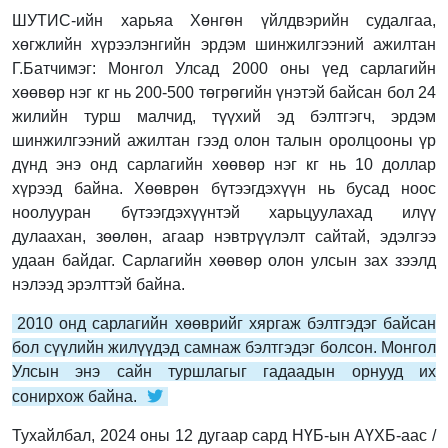
ШУТИС-ийн харьяа Хөнгөн үйлдвэрийн судалгаа,
хөгжлийн хүрээлэнгийн эрдэм шинжилгээний ажилтан
Г.Батчимэг: Монгол Улсад 2000 оны үед сарлагийн
хөөвөр нэг кг нь 200-500 төгрөгийн үнэтэй байсан бол 24
жилийн турш малчид, түүхий эд бэлтгэгч, эрдэм
шинжилгээний ажилтан гээд олон талын оролцооны үр
дүнд энэ онд сарлагийн хөөвөр нэг кг нь 10 доллар
хүрээд байна. Хөөврөн бүтээгдэхүүн нь бусад ноос
ноолууран бүтээгдэхүүнтэй харьцуулахад илүү
дулаахан, зөөлөн, агаар нэвтрүүлэлт сайтай, эдэлгээ
удаан байдаг. Сарлагийн хөөвөр олон улсын зах зээлд
нэлээд эрэлттэй байна.
2010 онд сарлагийн хөөврийг хяргаж бэлтгэдэг байсан
бол сүүлийн жилүүдэд самнаж бэлтгэдэг болсон. Монгол
Улсын энэ сайн туршлагыг гадаадын орнууд их
сонирхож байна.
Тухайлбал, 2024 оны 12 дугаар сард НҮБ-ын АҮХБ-аас /