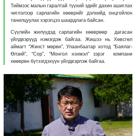
Тиймээс малын гаралтай түүхий эдийг дахин ашиглах
чиглэлээр сарлагийн хөөврийг дэлхийд онцгойлон
танилцуулах хэрэгцээ шаардлага байсан.
Сүүлийн жилүүдэд сарлагийн хөөврөөр дагасан
үйлдвэрүүд нэмэгдэж байгаа. Жишээ нь Хөвсгөл
аймагт “Жинст мөрөн”, Улаанбаатар хотод “Баялаг-
Өлзий”, “Сор”, “Монгол нэхмэл” зэрэг компани
хөөврөн бүтээгдэхүүн үйлдвэрлэж байгаа.