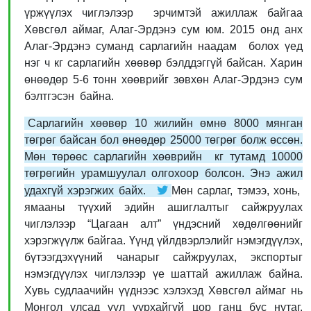
үржүүлэх чиглэлээр эрчимтэй ажиллаж байгаа
Хөвсгөл аймаг, Алаг-Эрдэнэ сум юм. 2015 онд анх
Алаг-Эрдэнэ суманд сарлагийн наадам болох үед
нэг ч кг сарлагийн хөөвөр бэлддэггүй байсан. Харин
өнөөдөр 5-6 тонн хөөврийг зөвхөн Алаг-Эрдэнэ сум
бэлтгэсэн байна.
Сарлагийн хөөвөр 10 жилийн өмнө 8000 мянган
төгрөг байсан бол өнөөдөр 25000 төгрөг болж өссөн.
Мөн төрөөс сарлагийн хөөврийн кг тутамд 10000
төгрөгийн урамшуулал олгохоор болсон. Энэ ажил
удахгүй хэрэгжих байх.
Мөн сарлаг, тэмээ, хонь,
ямааны түүхий эдийн ашиглалтыг сайжруулах
чиглэлээр “Цагаан алт” үндэсний хөдөлгөөнийг
хэрэгжүүлж байгаа. Үүнд үйлдвэрлэлийг нэмэгдүүлэх,
бүтээгдэхүүний чанарыг сайжруулах, экспортыг
нэмэгдүүлэх чиглэлээр үе шаттай ажиллаж байна.
Хувь судлаачийн үүднээс хэлэхэд Хөвсгөл аймаг нь
Монгол улсад уул уурхайгүй цор ганц бүс нутаг.