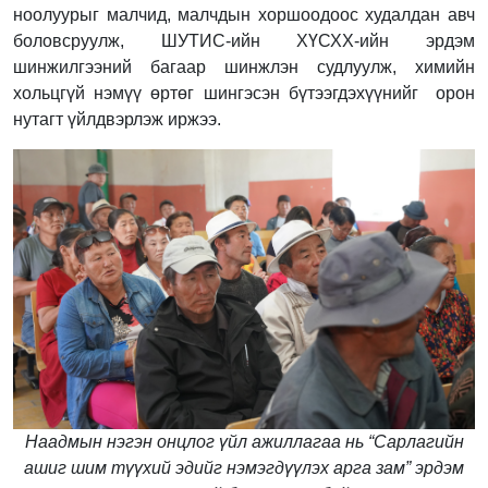
ноолуурыг малчид, малчдын хоршоодоос худалдан авч
боловсруулж, ШУТИС-ийн ХҮСХХ-ийн эрдэм
шинжилгээний багаар шинжлэн судлуулж, химийн
хольцгүй нэмүү өртөг шингэсэн бүтээгдэхүүнийг орон
нутагт үйлдвэрлэж иржээ.
Наадмын нэгэн онцлог үйл ажиллагаа нь “Сарлагийн
ашиг шим түүхий эдийг нэмэгдүүлэх арга зам” эрдэм