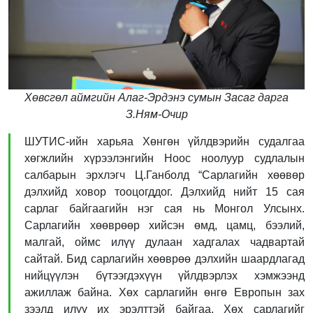
Хөвсгөл аймгийн Алаг-Эрдэнэ сумын Засаг дарга
З.Ням-Очир
ШУТИС-ийн харьяа Хөнгөн үйлдвэрийн судалгаа
хөгжлийн хүрээлэнгийн Ноос ноолуур судлалын
салбарын эрхлэгч Ц.Ганболд “Сарлагийн хөөвөр
дэлхийд ховор тооцогддог. Дэлхийд нийт 15 сая
сарлаг байгаагийн нэг сая нь Монгол Улсынх.
Сарлагийн хөөврөөр хийсэн өмд, цамц, бээлий,
малгай, оймс илүү дулаан хадгалах чадвартай
сайтай. Бид сарлагийн хөөврөө дэлхийн шаардлагад
нийцүүлэн бүтээгдэхүүн үйлдвэрлэх хэмжээнд
ажиллаж байна. Хөх сарлагийн өнгө Европын зах
зээлд илүү их эрэлттэй байгаа. Хөх сарлагийг