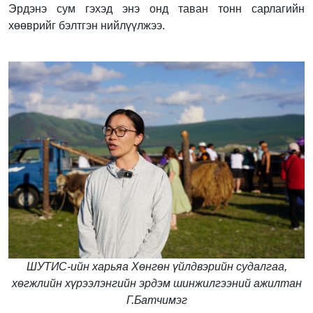
Эрдэнэ сум гэхэд энэ онд таван тонн сарлагийн
хөөврийг бэлтгэн нийлүүлжээ.
ШУТИС-ийн харьяа Хөнгөн үйлдвэрийн судалгаа,
хөгжлийн хүрээлэнгийн эрдэм шинжилгээний ажилтан
Г.Батчимэг