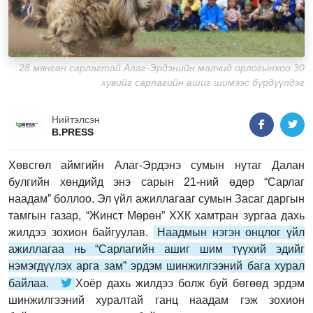
28 мянган сарлагтай Алаг-Эрдэнийн малчид орлогынхоо 30
хувийг сарлагийн ашиг шимээс бүрдүүлдэг
Нийтэлсэн
B.PRESS
Хөвсгөл аймгийн Алаг-Эрдэнэ сумын нутаг Далан
булгийн хөндийд энэ сарын 21-ний өдөр “Сарлаг
наадам” боллоо. Эл үйл ажиллагааг сумын Засаг даргын
тамгын газар, “Жинст Мөрөн” ХХК хамтран зургаа дахь
жилдээ зохион байгуулав.
Наадмын нэгэн онцлог үйл
ажиллагаа нь “Сарлагийн ашиг шим түүхий эдийг
нэмэгдүүлэх арга зам” эрдэм шинжилгээний бага хурал
байлаа.
Хоёр дахь жилдээ болж буй бөгөөд эрдэм
шинжилгээний хуралтай ганц наадам гэж зохион