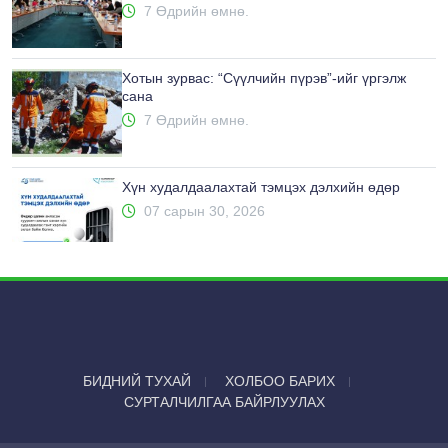
7 Өдрийн өмнө.
Хотын зурвас: “Сүүлчийн пүрэв”-ийг үргэлж
сана
7 Өдрийн өмнө.
Хүн худалдаалахтай тэмцэх дэлхийн өдөр
07 сарын 30, 2026
БИДНИЙ ТУХАЙ
ХОЛБОО БАРИХ
СУРТАЛЧИЛГАА БАЙРЛУУЛАХ