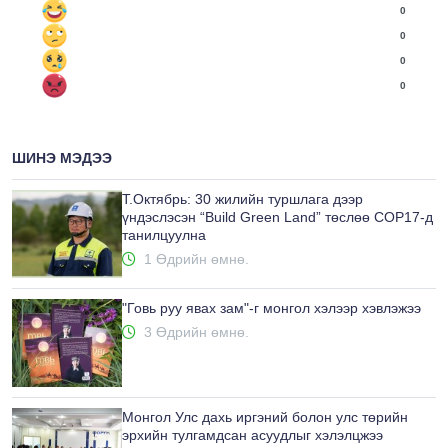
0
0
0
0
ШИНЭ МЭДЭЭ
Т.Октябрь: 30 жилийн туршлага дээр
үндэслэсэн “Build Green Land” төслөө COP17-д
танилцуулна
1 Өдрийн өмнө.
"Говь руу явах зам"-г монгол хэлээр хэвлэжээ
3 Өдрийн өмнө.
Монгол Улс дахь иргэний болон улс төрийн
эрхийн тулгамдсан асуудлыг хэлэлцжээ