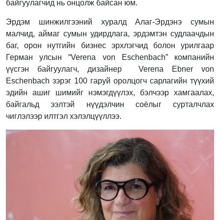
байгуулагчид нь онцолж байсан юм.
Эрдэм шинжилгээний хуралд Алаг-Эрдэнэ сумын
малчид, аймаг сумын удирдлага, эрдэмтэн судлаачдын
баг, орон нутгийн бизнес эрхлэгчид болон урилгаар
Герман улсын “Verena von Еschenbach” компанийн
үүсгэн байгуулагч, дизайнер Verena Ebner von
Еschenbach зэрэг 100 гаруй оролцогч сарлагийн түүхий
эдийн ашиг шимийг нэмэгдүүлэх, бэлчээр хамгаалах,
байгальд ээлтэй нүүдэлчин соёлыг сурталчлах
чиглэлээр илтгэл хэлэлцүүллээ.