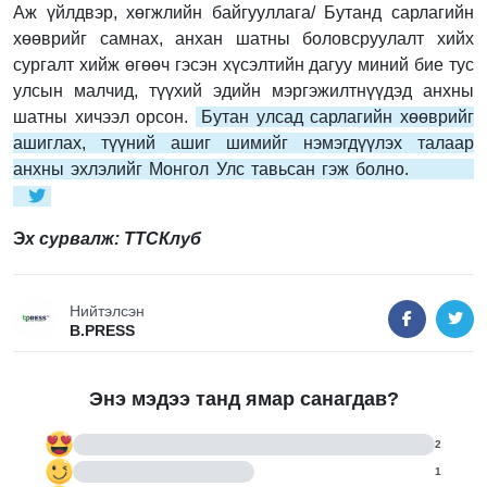
Аж үйлдвэр, хөгжлийн байгууллага/ Бутанд сарлагийн
хөөврийг самнах, анхан шатны боловсруулалт хийх
сургалт хийж өгөөч гэсэн хүсэлтийн дагуу миний бие тус
улсын малчид, түүхий эдийн мэргэжилтнүүдэд анхны
шатны хичээл орсон.
Бутан улсад сарлагийн хөөврийг
ашиглах, түүний ашиг шимийг нэмэгдүүлэх талаар
анхны эхлэлийг Монгол Улс тавьсан гэж болно.
Э
х сурвалж: ТТСКлуб
Нийтэлсэн
B.PRESS
Энэ мэдээ танд ямар санагдав?
2
1