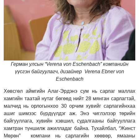
Герман улсын “Verena von Еschenbach” компанийн
үүсгэн байгуулагч, дизайнер Verena Ebner von
Еschenbach
Хөвсгөл аймгийн Алаг-Эрдэнэ сум нь сарлаг маллах
хамгийн таатай нутаг бөгөөд нийт 28 мянган сарлагтай,
малчид нь орлогынхоо 30 орчим хувийг сарлагийнхаа
ашиг шимээс бүрдүүлдэг аж. Энэ чиглэлээр төрийн
байгууллага, хувийн хэвшил, судалгааны байгууллага
хамтран түншилж ажилладаг байна. Тухайлбал, “Жинст
Мөрөн” компани нь сарлагийн хөөвөр, ямааны