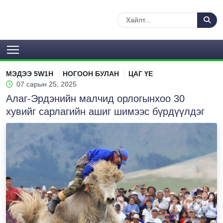
МЭДЭЭ 5W1H
НОГООН БУЛАН
ЦАГ ҮЕ
07 сарын 25, 2025
Алаг-Эрдэнийн малчид орлогынхоо 30
хувийг сарлагийн ашиг шимээс бүрдүүлдэг