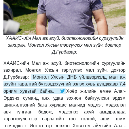
ХААИС-ийн Мал аж ахуй, биотехнологийн сургуулийн
захирал, Монгол Улсын тэргүүлэх мал зүйч, доктор
Д.Гүрбазар:
ХААИС-ийн Мал аж ахуй, биотехнологийн сургуулийн
захирал, Монгол Улсын тэргүүлэх мал зүйч, доктор
Д.Гүрбазар:
Монгол Улсын ДНБ үйлдвэрлэлд мал аж
ахуйн гаралтай бүтээгдэхүүний эзлэх хувь дунджаар 7.4
орчим хувьтай байна.
Хоёр жилийн өмнө Алаг-
Эрдэнэ суманд анх удаа зохион байгуулсан эрдэм
шинжилгээний бага хурлаас малчид мэдлэг, мэдээлэл
авч тунгаан бодож, мэдсэнээ ахуй амьдралдаа
хэрэгжүүлснээр сарлагийн тоо толгой, ашиг шим
нэмэгджээ. Ингэснээр зөвхөн Хөвсгөл аймгийн Алаг-