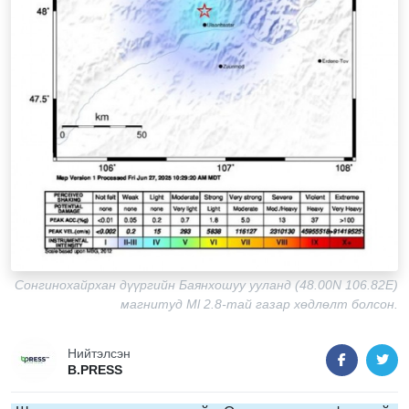
Сонгинохайрхан дүүргийн Баянхошуу ууланд (48.00N 106.82E)
магнитуд Мl 2.8-тай газар хөдлөлт болсон.
Нийтэлсэн
B.PRESS