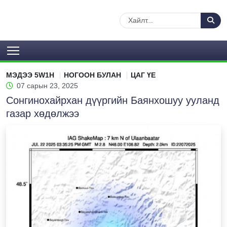
МЭДЭЭ 5W1H
НОГООН БУЛАН
ЦАГ ҮЕ
07 сарын 23, 2025
Сонгинохайрхан дүүргийн Баянхошуу ууланд
газар хөдөлжээ