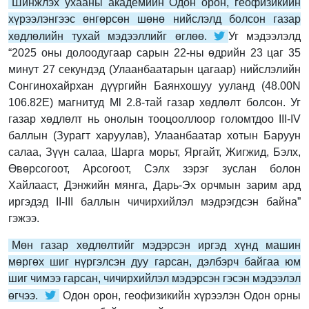
Шинжлэх ухааны академийн Одон орон, геофизикийн
хүрээлэнгээс өнгөрсөн шөнө нийслэлд болсон газар
хөдлөлийн тухай мэдээллийг өглөө.
Уг мэдээлэлд
“2025 оны долоодугаар сарын 22-ны өдрийн 23 цаг 35
минут 27 секундэд (Улаанбаатарын цагаар) нийслэлийн
Сонгинохайрхан дүүргийн Баянхошуу ууланд (48.00N
106.82E) магнитуд Мl 2.8-тай газар хөдлөлт болсон. Уг
газар хөдлөлт нь онолын тооцооллоор голомтдоо III-IV
баллын (Зурагт харуулав), Улаанбаатар хотын Баруун
салаа, Зүүн салаа, Шарга морьт, Яргайт, Жигжид, Бэлх,
Өвөрсогоот, Арсогоот, Сэлх зэрэг зуслан болон
Хайлааст, Дэнжийн мянга, Дарь-Эх орчмын зарим ард
иргэдэд II-III баллын чичирхийлэл мэдрэгдсэн байна”
гэжээ.
Мөн газар хөдлөлтийг мэдэрсэн иргэд хүнд машин
мөргөх шиг нүргэлсэн дуу гарсан, дэлбэрч байгаа юм
шиг чимээ гарсан, чичирхийлэл мэдэрсэн гэсэн мэдээлэл
өгчээ.
Одон орон, геофизикийн хүрээлэн Одон орны