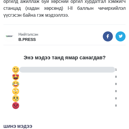
оргилд ажиллаж буй хөрсний оргил хурдатгал хэмжигч
станцад (хадан хөрсөнд) I-II баллын чичирхийлэл
үүсгэсэн байна гэж мэдээллээ.
Нийтэлсэн
B.PRESS
Энэ мэдээ танд ямар санагдав?
1
0
0
0
0
0
ШИНЭ МЭДЭЭ