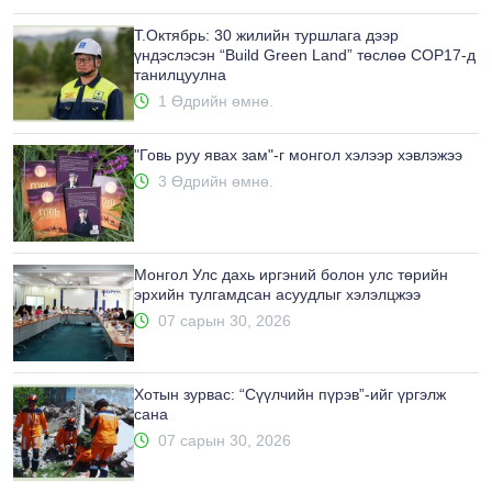
Т.Октябрь: 30 жилийн туршлага дээр
үндэслэсэн “Build Green Land” төслөө COP17-д
танилцуулна
1 Өдрийн өмнө.
"Говь руу явах зам"-г монгол хэлээр хэвлэжээ
3 Өдрийн өмнө.
Монгол Улс дахь иргэний болон улс төрийн
эрхийн тулгамдсан асуудлыг хэлэлцжээ
07 сарын 30, 2026
Хотын зурвас: “Сүүлчийн пүрэв”-ийг үргэлж
сана
07 сарын 30, 2026