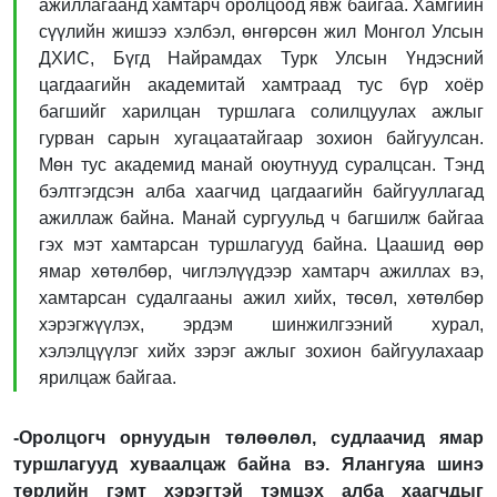
ажиллагаанд хамтарч оролцоод явж байгаа. Хамгийн
сүүлийн жишээ хэлбэл, өнгөрсөн жил Монгол Улсын
ДХИС, Бүгд Найрамдах Турк Улсын Үндэсний
цагдаагийн академитай хамтраад тус бүр хоёр
багшийг харилцан туршлага солилцуулах ажлыг
гурван сарын хугацаатайгаар зохион байгуулсан.
Мөн тус академид манай оюутнууд суралцсан. Тэнд
бэлтгэгдсэн алба хаагчид цагдаагийн байгууллагад
ажиллаж байна. Манай сургуульд ч багшилж байгаа
гэх мэт хамтарсан туршлагууд байна. Цаашид өөр
ямар хөтөлбөр, чиглэлүүдээр хамтарч ажиллах вэ,
хамтарсан судалгааны ажил хийх, төсөл, хөтөлбөр
хэрэгжүүлэх, эрдэм шинжилгээний хурал,
хэлэлцүүлэг хийх зэрэг ажлыг зохион байгуулахаар
ярилцаж байгаа.
-Оролцогч орнуудын төлөөлөл, судлаачид ямар
туршлагууд хуваалцаж байна вэ. Ялангуяа шинэ
төрлийн гэмт хэрэгтэй тэмцэх алба хаагчдыг