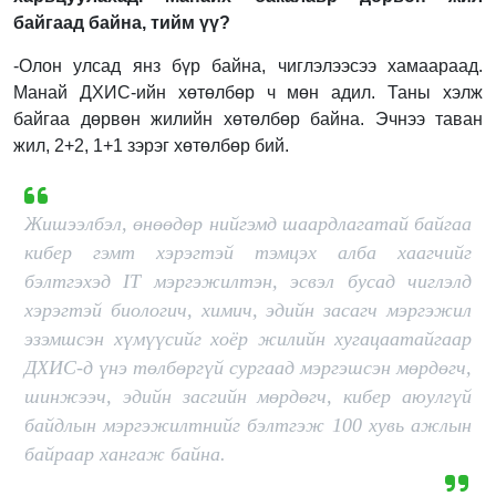
байгаад байна, тийм үү?
-Олон улсад янз бүр байна, чиглэлээсээ хамаараад.
Манай ДХИС-ийн хөтөлбөр ч мөн адил. Таны хэлж
байгаа дөрвөн жилийн хөтөлбөр байна. Эчнээ таван
жил, 2+2, 1+1 зэрэг хөтөлбөр бий.
Жишээлбэл, өнөөдөр нийгэмд шаардлагатай байгаа
кибер гэмт хэрэгтэй тэмцэх алба хаагчийг
бэлтгэхэд IT мэргэжилтэн, эсвэл бусад чиглэлд
хэрэгтэй биологич, химич, эдийн засагч мэргэжил
эзэмшсэн хүмүүсийг хоёр жилийн хугацаатайгаар
ДХИС-д үнэ төлбөргүй сургаад мэргэшсэн мөрдөгч,
шинжээч, эдийн засгийн мөрдөгч, кибер аюулгүй
байдлын мэргэжилтнийг бэлтгэж 100 хувь ажлын
байраар хангаж байна.