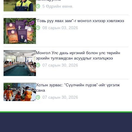
5 Өдрийн өмнө.
"Говь руу явах зам"-г монгол хэлээр хэвлэжээ
08 сарын 03, 2026
Монгол Улс дахь иргэний болон улс төрийн
эрхийн тулгамдсан асуудлыг хэлэлцжээ
07 сарын 30, 2026
Хотын зурвас: “Сүүлчийн пүрэв”-ийг үргэлж
сана
07 сарын 30, 2026