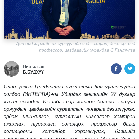
Дотоод хэргийн их сургуулийн дэд захирал, доктор, дэд
профессор, цагдаагийн хурандаа С.Гантулга
Нийтэлсэн
Б.БУДХҮҮ
Олон улсын Цагдаагийн сургалтын байгууллагуудын
холбоо (ИНТЕРПА)-ны Удирдах зөвлөлийн 27 дугаар
хурал өнөөдөр Улаанбаатар хотноо боллоо. Гишүүн
орнуудын цагдаагийн сургалтын чанарыг дээшлүүлэх,
эрдэм шинжилгээ, сургалтын чиглэлээр хамтран
ажиллах, туршлага солилцох, профессор багш
солилцооны хөтөлбөр хэрэгжүүлэх, багшийг
чадавхжуулах зорилготой тус хурлыг Монгол Улсын