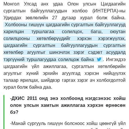
Монгол Улсад анх удаа Олон улсын Цагдаагийн
сургалтын байгууллагуудын холбоо (ИНТЕРПА)-ны
Удирдах зөвлөлийн 27 дугаар хурал болж байна.
Холбооны гишүүн цагдаагийн сургалтын байгууллагууд
харилцан туршлагаа солилцох, багш, оюутан
солилцооны хөтөлбөрүүдийг хэрхэн хэрэгжүүлэх,
цагдаагийн сургалтын байгууллагуудын сургалтын
хөтөлбөр агуулгыг шинэчлэх зэрэг сэдэвт асуудалд
тэргүүний туршлагуудаа солилцож байна
. Ингэхдээ
цагдаагийн үйл ажиллагаа, сургалтын хөтөлбөрийн
агуулгыг хүний эрхийн агуулгад хэрхэн нийцүүлэх
талаар ярилцах, шийдвэр гаргах зэрэг ач холбогдолтой
хурал болж байна даа.
-ДХИС 2011 онд энэ холбоонд нэгдсэнээс хойш
олон улсын хамтын ажиллагаа хэрхэн өрнөсөн
бэ?
-Манай сургууль гишүүн болсноос хойш цөөнгүй үйл