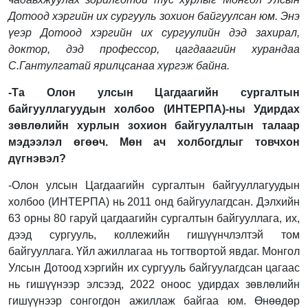
Дотоод хэргийн их сургууль зохион байгуулсан юм. Энэ
үеэр Дотоод хэргийн их сургуулийн дэд захирал,
доктор, дэд профессор, цагдаагийн хурандаа
С.Гантулгатай ярилцсанаа хүргэж байна.
-Та Олон улсын Цагдаагийн сургалтын
байгууллагуудын холбоо (ИНТЕРПА)-ны Удирдах
зөвлөлийн хурлын зохион байгуулалтын талаар
мэдээлэл өгөөч. Мөн ач холбогдлыг товчхон
дүгнэвэл?
-Олон улсын Цагдаагийн сургалтын байгууллагуудын
холбоо (ИНТЕРПА) нь 2011 онд байгуулагдсан. Дэлхийн
63 орны 80 гаруй цагдаагийн сургалтын байгууллага, их,
дээд сургууль, коллежийн гишүүнчлэлтэй том
байгууллага. Үйл ажиллагаа нь тогтвортой явдаг. Монгол
Улсын Дотоод хэргийн их сургууль байгуулагдсан цагаас
нь гишүүнээр элсээд, 2022 оноос удирдах зөвлөлийн
гишүүнээр сонгогдон ажиллаж байгаа юм. Өнөөдөр