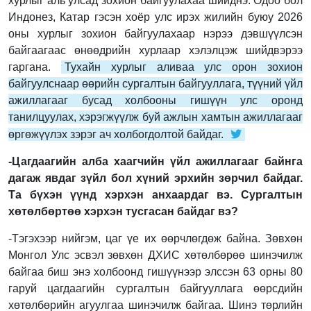
хурлыг аль улсад зохион байгуулахаа шийднэ. Одоо бол
Индонез, Катар гэсэн хоёр улс ирэх жилийн буюу 2026
оны хурлыг зохион байгуулахаар нэрээ дэвшүүлсэн
байгаагаас өнөөдрийн хурлаар хэлэлцэж шийдвэрээ
гаргана.
Тухайн хурлыг аливаа улс орон зохион
байгуулснаар өөрийн сургалтын байгууллага, түүний үйл
ажиллагааг бусад холбооны гишүүн улс оронд
танилцуулах, хэрэгжүүлж буй ажлын хамтын ажиллагааг
өргөжүүлэх зэрэг ач холбогдолтой байдаг.
-Цагдаагийн алба хаагчийн үйл ажиллагааг байнга
дагаж явдаг зүйл бол хүний эрхийн зөрчил байдаг.
Та бүхэн үүнд хэрхэн анхаардаг вэ. Сургалтын
хөтөлбөртөө хэрхэн тусгасан байдаг вэ?
-Тэгэхээр нийгэм, цаг үе их өөрчлөгдөж байна. Зөвхөн
Монгол Улс эсвэл зөвхөн ДХИС хөтөлбөрөө шинэчилж
байгаа биш энэ холбоонд гишүүнээр элссэн 63 орны 80
гаруй цагдаагийн сургалтын байгууллага өөрсдийн
хөтөлбөрийн агуулгаа шинэчилж байгаа. Шинэ төрлийн