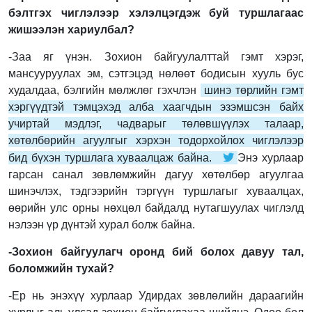
бэлтгэх чиглэлээр хэлэлцэгдэж буй туршлагаас
жишээлэн хариулбал?
-Заа яг үнэн. Зохион байгуулалттай гэмт хэрэг,
мансууруулах эм, сэтгэцэд нөлөөт бодисын хууль бус
худалдаа, бэлгийн мөлжлөг гэхчлэн
шинэ төрлийн гэмт
хэргүүдтэй тэмцэхэд алба хаагчдын эзэмшсэн байх
учиртай мэдлэг, чадварыг төлөвшүүлэх талаар,
хөтөлбөрийн агуулгыг хэрхэн тодорхойлох чиглэлээр
бид бүхэн туршлага хуваалцаж байна.
Энэ хурлаар
гарсан санал зөвлөмжийн дагуу хөтөлбөр агуулгаа
шинэчлэх, тэдгээрийн тэргүүн туршлагыг хуваалцах,
өөрийн улс орны нөхцөл байдалд нутагшуулах чиглэлд
нэлээн үр дүнтэй хурал болж байна.
-Зохион байгуулагч оронд бий болох давуу тал,
боломжийн тухай?
-Ер нь энэхүү хурлаар Удирдах зөвлөлийн дараагийн