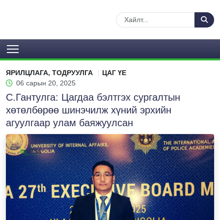
ЯРИЛЦЛАГА, ТОДРУУЛГА
ЦАГ ҮЕ
06 сарын 20, 2025
С.Гантулга: Цагдаа бэлтгэх сургалтын
хөтөлбөрөө шинэчилж хүний эрхийн
агуулгаар улам баяжуулсан