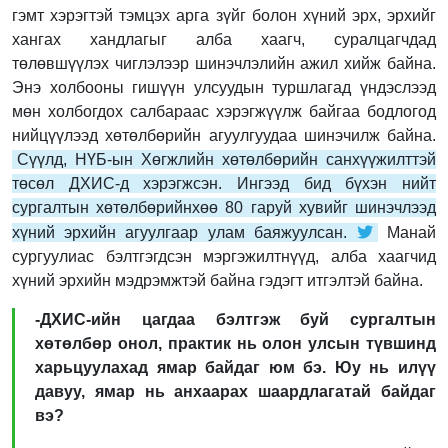
гэмт хэрэгтэй тэмцэх арга зүйг болон хүний эрх, эрхийг
хангах хандлагыг алба хаагч, суралцагчдад
төлөвшүүлэх чиглэлээр шинэчлэлийн ажил хийж байна.
Энэ холбооны гишүүн улсуудын туршлагад үндэслээд
мөн холбогдох салбараас хэрэгжүүлж байгаа бодлогод
нийцүүлээд хөтөлбөрийн агуулгуудаа шинэчилж байна.
Сүүлд, НҮБ-ын Хөгжлийн хөтөлбөрийн санхүүжилттэй
төсөл ДХИС-д хэрэгжсэн. Ингээд бид бүхэн нийт
сургалтын хөтөлбөрийнхөө 80 гаруй хувийг шинэчлээд
хүний эрхийн агуулгаар улам баяжуулсан.
Манай
сургуулиас бэлтгэгдсэн мэргэжилтнүүд, алба хаагчид
хүний эрхийн мэдрэмжтэй байна гэдэгт итгэлтэй байна.
-ДХИС-ийн цагдаа бэлтгэж буй сургалтын
хөтөлбөр онол, практик нь олон улсын түвшинд
харьцуулахад ямар байдаг юм бэ. Юу нь илүү
давуу, ямар нь анхаарах шаардлагатай байдаг
вэ?