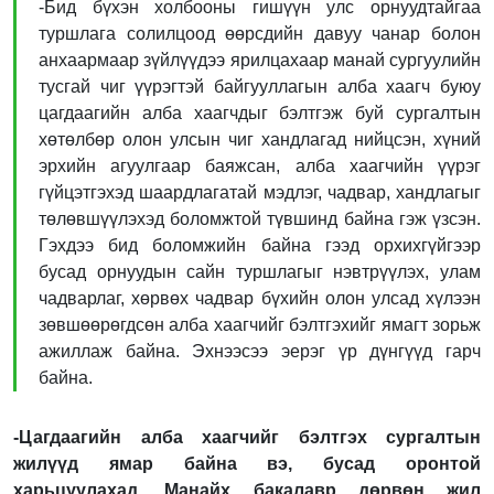
-Бид бүхэн холбооны гишүүн улс орнуудтайгаа
туршлага солилцоод өөрсдийн давуу чанар болон
анхаармаар зүйлүүдээ ярилцахаар манай сургуулийн
тусгай чиг үүрэгтэй байгууллагын алба хаагч буюу
цагдаагийн алба хаагчдыг бэлтгэж буй сургалтын
хөтөлбөр олон улсын чиг хандлагад нийцсэн, хүний
эрхийн агуулгаар баяжсан, алба хаагчийн үүрэг
гүйцэтгэхэд шаардлагатай мэдлэг, чадвар, хандлагыг
төлөвшүүлэхэд боломжтой түвшинд байна гэж үзсэн.
Гэхдээ бид боломжийн байна гээд орхихгүйгээр
бусад орнуудын сайн туршлагыг нэвтрүүлэх, улам
чадварлаг, хөрвөх чадвар бүхийн олон улсад хүлээн
зөвшөөрөгдсөн алба хаагчийг бэлтгэхийг ямагт зорьж
ажиллаж байна. Эхнээсээ эерэг үр дүнгүүд гарч
байна.
-Цагдаагийн алба хаагчийг бэлтгэх сургалтын
жилүүд ямар байна вэ, бусад оронтой
харьцуулахад. Манайх бакалавр дөрвөн жил