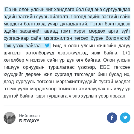
Ер нь олон улсын чиг хандлага бол бид энэ сургуульдаа
эдийн засгийн суурь ойлголтыг өгөөд эдийн засгийн сайн
мөрдөгч бэлтгэхэд учир дутагдалтай. Гэтэл бэлтгэгдсэн
эдийн засагчийг аваад гэмт хэрэг мөрдөх арга зүйг
сургаснаар сайн мэргэжилтэн төгсөх бүрэн боломжтой
гэж үзэж байгаа.
Бид ч олон улсын жишгийн дагуу
шинэлэг хөтөлбөрүүд хэрэгжүүлээд явж байна. 1+1
хөтөлбөр ч нэлээн сайн үр дүн өгч байгаа. Олон улсын
гишүүн орнуудын туршлагаас үзэхээр, ЕБС төгссөн
хүүхдийг дөрвөн жил сургаад төгсгөдөг биш бусад их,
дээд сургууль төгссөн мэргэжилтнүүдийг тусгай мэдлэг
эзэмшүүлж мөрдөгчөөр томилон ажиллуулах нь илүү үр
дүнтэй байна гэдэг туршлага ч энэ хурлын үеэр ярьсан.
Нийтэлсэн
Б.БУДХҮҮ