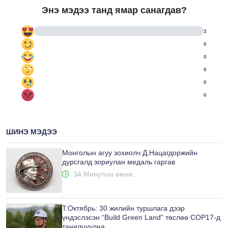
Энэ мэдээ танд ямар санагдав?
3
0
0
0
0
0
ШИНЭ МЭДЭЭ
Монголын агуу зохиолч Д.Нацагдоржийн
дурсгалд зориулан медаль гаргав
34 Минутын өмнө.
Т.Октябрь: 30 жилийн туршлага дээр
үндэслэсэн “Build Green Land” төслөө COP17-д
танилцуулна