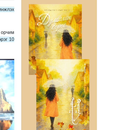
инжлэх
 орчим
эрэг 10