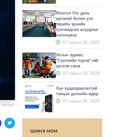
Монгол Улс дахь
иргэний болон улс
төрийн эрхийн
тулгамдсан асуудлыг
хэлэлцжээ
07 сарын 30, 2026
Хотын зурвас:
“Сүүлчийн пүрэв”-ийг
үргэлж сана
07 сарын 30, 2026
Хүн худалдаалахтай
тэмцэх дэлхийн өдөр
07 сарын 30, 2026
 болно.