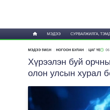
МЭДЭЭ
СУРВАЛЖИЛГА, ТЭМ
МЭДЭЭ 5W1H
НОГООН БУЛАН
ЦАГ ҮЕ
06
Хүрээлэн буй орчны
олон улсын хурал 