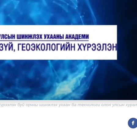
үрээлэн буй орчны шинжлэх ухаан ба технологи олон улсын хурал