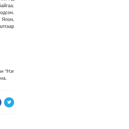
айгаа.
одсон.
н Япон,
алтаар
ын “Нэг
на.