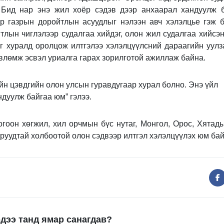
. Бид нар энэ жил хоёр сэдэв дээр анхаарал хандуулж б
ор газрын доройтлын асуудлыг нэлээн авч хэлэлцье гэж б
тлын чиглэлээр судалгаа хийдэг, олон жил судалгаа хийсэ
г хуралд оролцож илтгэлээ хэлэлцүүлсний дараагийн уулз
влөмж эсвэл уриалга гарах зорилготой ажиллаж байна.
йн цэвдгийн олон улсын гуравдугаар хурал болно. Энэ үйл
дуулж байгаа юм” гэлээ.
огоон хөгжил, хил орчмын бүс нутаг, Монгол, Орос, Хятад
оруудтай холбоотой олон сэдвээр илтгэл хэлэлцүүлэх юм бай
дээ танд ямар санагдав?