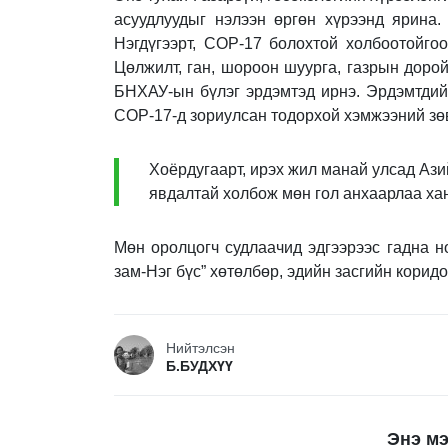
асуудлуудыг нэлээн өргөн хүрээнд ярина
Нэгдүгээрт, СОР-17 болохтой холбоотойго
Цөлжилт, ган, шороон шуурга, газрын дорой
БНХАУ-ын бүлэг эрдэмтэд ирнэ. Эрдэмтдий
СОР-17-д зориулсан тодорхой хэмжээний зө
Хоёрдугаарт, ирэх жил манай улсад Ази
явдалтай холбож мөн гол анхаарлаа хан
Мөн оролцогч судлаачид эдгээрээс гадна н
зам-Нэг бүс” хөтөлбөр, эдийн засгийн корид
Нийтэлсэн
Б.БУДХҮҮ
Энэ мэ