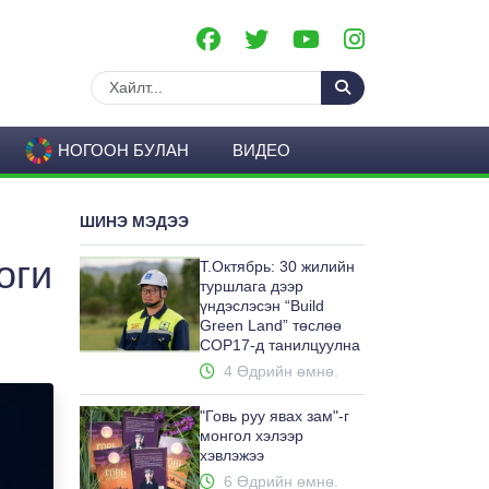
НОГООН БУЛАН
ВИДЕО
ШИНЭ МЭДЭЭ
оги
Т.Октябрь: 30 жилийн
туршлага дээр
үндэслэсэн “Build
Green Land” төслөө
COP17-д танилцуулна
4 Өдрийн өмнө.
"Говь руу явах зам"-г
монгол хэлээр
хэвлэжээ
6 Өдрийн өмнө.