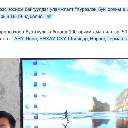
гээс зохион байгуулдаг уламжлалт “Хүрээлэн буй орчны ш
арын 18-19-нд болно.
ролцохоор бүртгүүлсэн бөгөөд 100 орчим аман илтгэл, 50
лөжээ.
АНУ, Япон, БНХАУ, ОХУ, Швейцар, Норвег, Герман з