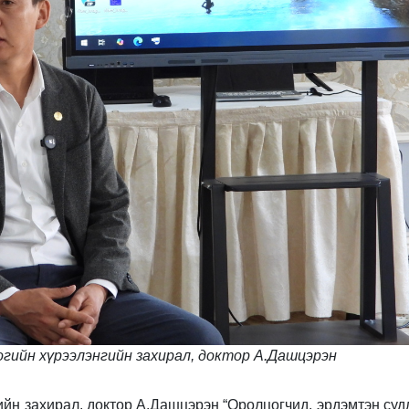
огийн хүрээлэнгийн захирал, доктор А.Дашцэрэн
гийн захирал, доктор А.Дашцэрэн “Оролцогчид, эрдэмтэн су