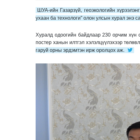
ШУА-ийн Газарзүй, геоэкологийн хүрээлэн
ухаан ба технологи” олон улсын хурал энэ с
Хуралд одоогийн байдлаар 230 орчим хүн о
постер ханын илтгэл хэлэлцүүлэхээр төлөв
гаруй орны эрдэмтэн ирж оролцох аж.