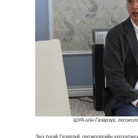
ШУА-ийн Газарзүй, геоэкол
Энэ тухай Газарзүй, геоэкологийн хүрээлэн