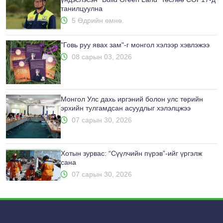
танилцуулна
5 Өдрийн өмнө.
"Говь руу явах зам"-г монгол хэлээр хэвлэжээ
08 сарын 03, 2026
Монгол Улс дахь иргэний болон улс төрийн
эрхийн тулгамдсан асуудлыг хэлэлцжээ
07 сарын 30, 2026
Хотын зурвас: “Сүүлчийн пүрэв”-ийг үргэлж
сана
07 сарын 30, 2026