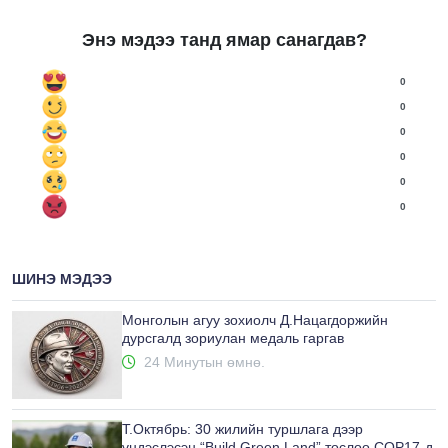
Энэ мэдээ танд ямар санагдав?
0
0
0
0
0
0
ШИНЭ МЭДЭЭ
Монголын агуу зохиолч Д.Нацагдоржийн
дурсгалд зориулан медаль гаргав
24 Минутын өмнө.
Т.Октябрь: 30 жилийн туршлага дээр
үндэслэсэн “Build Green Land” төслөө COP17-д