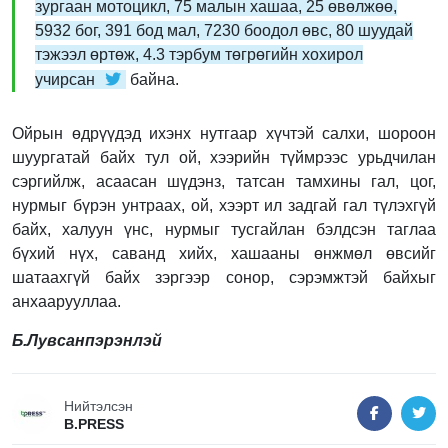
зургаан мотоцикл, 75 малын хашаа, 25 өвөлжөө,
5932 бог, 391 бод мал, 7230 боодол өвс, 80 шуудай
тэжээл өртөж, 4.3 тэрбум төгрөгийн хохирол
учирсан
байна.
Ойрын өдрүүдэд ихэнх нутгаар хүчтэй салхи, шороон
шуургатай байх тул ой, хээрийн түймрээс урьдчилан
сэргийлж, асаасан шүдэнз, татсан тамхины гал, цог,
нурмыг бүрэн унтраах, ой, хээрт ил задгай гал түлэхгүй
байх, халуун үнс, нурмыг тусгайлан бэлдсэн таглаа
бүхий нүх, саванд хийх, хашааны өнжмөл өвсийг
шатаахгүй байх зэргээр сонор, сэрэмжтэй байхыг
анхаарууллаа.
Б.Лувсанпэрэнлэй
Нийтэлсэн
B.PRESS