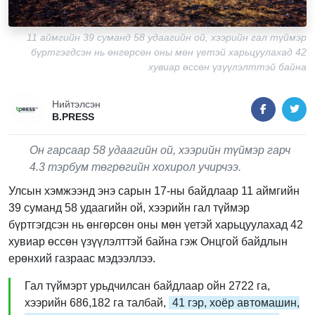
11 аймгийн 39 суманд 58 удаагийн ой, хээрийн гал түймэр
бүртгэгдсэн нь өнгөрсөн оны мөн үетэй харьцуулахад 42
хувиар өссөн үзүүлэлттэй байна
Нийтэлсэн
B.PRESS
Он гарсаар 58 удаагийн ой, хээрийн түймэр гарч
4.3 тэрбум төгрөгийн хохирол учирчээ.
Улсын хэмжээнд энэ сарын 17-ны байдлаар 11 аймгийн
39 суманд 58 удаагийн ой, хээрийн гал түймэр
бүртгэгдсэн нь өнгөрсөн оны мөн үетэй харьцуулахад 42
хувиар өссөн үзүүлэлттэй байна гэж Онцгой байдлын
ерөнхий газраас мэдээллээ.
Гал түймэрт урьдчилсан байдлаар ойн 2722 га,
хээрийн 686,182 га талбай,
41 гэр, хоёр автомашин,