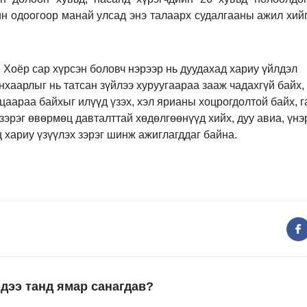
ин одоогоор манай улсад энэ талаарх судалгааны ажил хий
 Хоёр сар хүрсэн боловч нэрээр нь дуудахад хариу үйлдэл
анхаарлыг нь татсан зүйлээ хуруугаараа зааж чадахгүй байх,
цаараа байхыг илүүд үзэх, хэл ярианы хоцрогдолтой байх, 
зэрэг өвөрмөц давталттай хөдөлгөөнүүд хийх, дуу авиа, үнэр
хариу үзүүлэх зэрэг шинж ажиглагддаг байна.
дээ танд ямар санагдав?