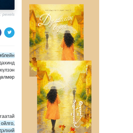
: pexels
мблейн
 дахинд
хүлээн
дөлмөр
лгаатай
ойлго,
 дэлхий