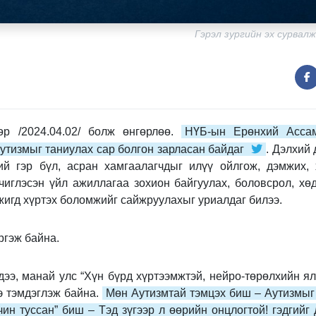
Гэрэл зургийн эх сурвалж
өр /2024.04.02/ болж өнгөрлөө.
НҮБ-ын Ерөнхий Асса
утизмыг таниулах сар болгон зарласан байдаг
. Дэлхий
ий гэр бүл, асран хамгаалагчдыг илүү ойлгож, дэмжих, 
чиглэсэн үйл ажиллагаа зохион байгуулах, боловсрол, хө
 жигд хүртэх боломжийг сайжруулахыг уриалдаг билээ.
ргэж байна.
ээ, манай улс “Хүн бүрд хүртээмжтэй, нейро-төрөлхийн я
э тэмдэглэж байна.
Мөн Аутизмтай тэмцэх биш – Аутизмыг 
чин туссан” биш – Тэд зүгээр л өөрийн онцлогтой! гэдгийг