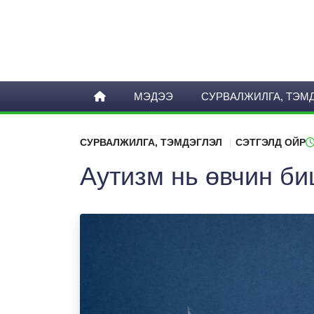
МЭДЭЭ
СУРВАЛЖИЛГА, ТЭМ
СУРВАЛЖИЛГА, ТЭМДЭГЛЭЛ
СЭТГЭЛД ОЙР
Аутизм нь өвчин би