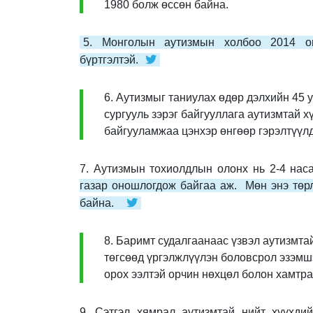
1980 болж өссөн байна.
5. Монголын аутизмын холбоо 2014 он
бүртгэлтэй.
6. Аутизмыг таниулах өдөр дэлхийн 45 у
сургууль зэрэг байгууллага аутизмтай х
байгууламжаа цэнхэр өнгөөр гэрэлтүүлд
7. Аутизмын тохиолдлын олонх нь 2-4 нас
газар оношлогдож байгаа аж. Мөн энэ төрл
байна.
8. Баримт судалгаанаас үзвэл аутизмта
төгсөөд үргэлжлүүлэн боловсрол эзэмшэ
орох ээлтэй орчин нөхцөл болон хамтр
9. Сэтгэл хямрал аутизмтай нийт хүүхди