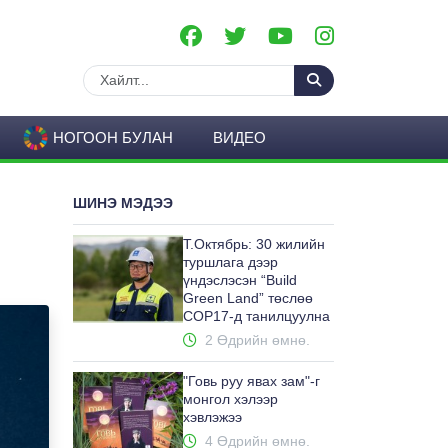
НОГООН БУЛАН
ВИДЕО
ШИНЭ МЭДЭЭ
Т.Октябрь: 30 жилийн
туршлага дээр
үндэслэсэн “Build
Green Land” төслөө
COP17-д танилцуулна
2 Өдрийн өмнө.
"Говь руу явах зам"-г
монгол хэлээр
хэвлэжээ
4 Өдрийн өмнө.