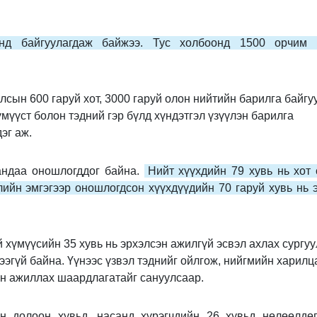
д байгуулагдаж байжээ. Тус холбоонд 1500 орчим 
лсын 600 гаруй хот, 3000 гаруй олон нийтийн барилга байгу
үмүүст болон тэдний гэр бүлд хүндэтгэл үзүүлэн барилга
эг аж.
андаа оношлогддог байна.
Нийт хүүхдийн 79 хувь нь хот 
ийн эмгэгээр оношлогдсон хүүхдүүдийн 70 гаруй хувь нь э
й хүмүүсийн 35 хувь нь эрхэлсэн ажилгүй эсвэл ахлах сургу
эгүй байна. Үүнээс үзвэл тэднийг ойлгож, нийгмийн харилц
ан ажиллах шаардлагатайг сануулсаар.
йн долоон хувьд, насанд хүрэгчдийн 26 хувьд нөлөөлдөг