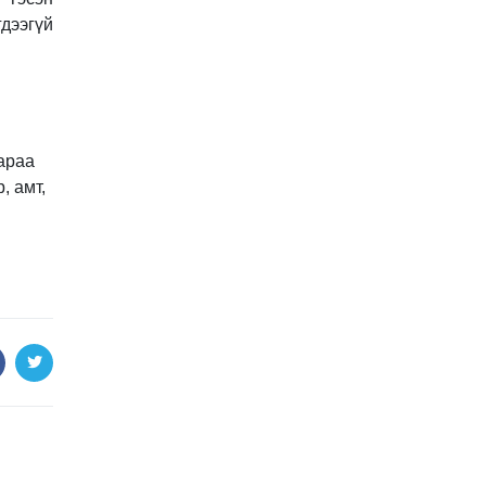
гдээгүй
гараа
, амт,