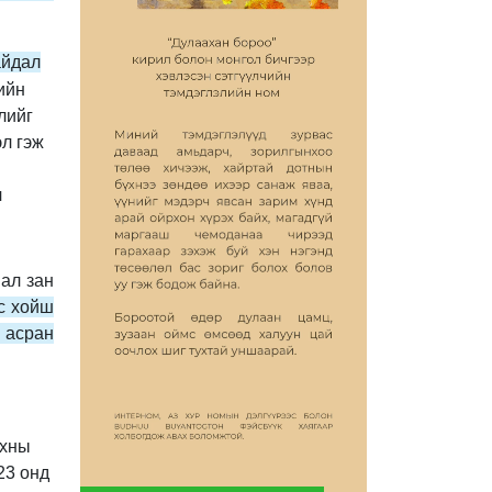
айдал
ийн
лийг
эл гэж
ч
мал зан
с хойш
 асран
нхны
23 онд