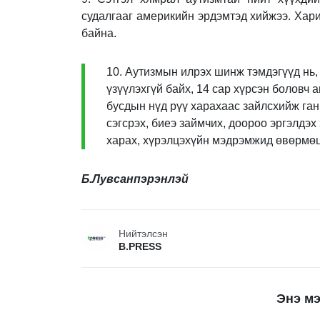
судалгааг америкийн эрдэмтэд хийжээ. Хар
байна.
10. Аутизмын илрэх шинж тэмдэгүүд нь,
үзүүлэхгүй байх, 14 сар хүрсэн боловч 
бусдын нүд рүү харахаас зайлсхийж ган
сэгсрэх, биеэ займчих, доороо эргэлдэх 
харах, хүрэлцэхүйн мэдрэмжид өвөрмөц 
Б.Лувсанпэрэнлэй
Нийтэлсэн
B.PRESS
Энэ мэ