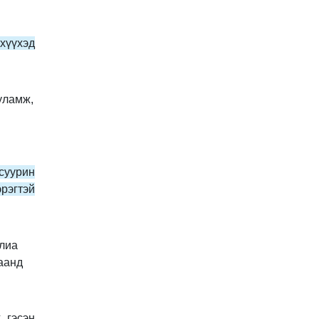
хүүхэд
уламж,
суурин
рэгтэй
улиа
аанд
 гэсэн