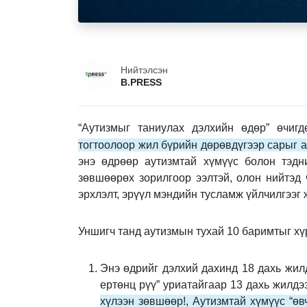
Нийтэлсэн
B.PRESS
“Аутизмыг таниулах дэлхийн өдөр” өчигд
тогтоолоор жил бүрийн дөрөвдүгээр сарыг а
энэ өдрөөр аутизмтай хүмүүс болон тэдн
зөвшөөрөх зорилгоор ээлтэй, олон нийтэд 
эрхлэлт, эрүүл мэндийн тусламж үйлчилгээг
Уншигч танд аутизмын тухай 10 баримтыг хү
Энэ өдрийг дэлхий дахинд 18 дахь жилд
ертөнц рүү” уриатайгаар 13 дахь жилдэ
хүлээн зөвшөөр!, Аутизмтай хүмүүс “өв