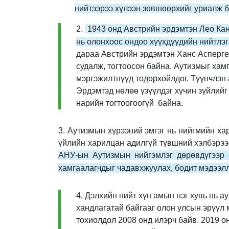
нийтээрээ хүлээн зөвшөөрхийг уриалж 
2.
1943 онд Австрийн эрдэмтэн Лео Кан
нь олонхоос ондоо хүүхдүүдийн нийтлэ
дараа Австрийн эрдэмтэн Ханс Асперге
судалж, тогтоосон байна. Аутизмыг хамг
мэргэжилтнүүд тодорхойлдог. Түүнчлэн 
Эрдэмтэд нөлөө үзүүлдэг хүчин зүйлийг
нарийн тогтоогоогүй байна.
3. Аутизмын хүрээний эмгэг нь нийгмийн ха
үйлийн харилцан адилгүй түвшний хэлбэрээ
АНУ-ын Аутизмын нийгэмлэг дөрөвдүгээр с
хамгаалагчдыг чадавхжуулах, бодит мэдээлл
4. Дэлхийн нийт хүн амын нэг хувь нь а
хандлагатай байгааг олон улсын эрүүл
тохиолдол 2008 онд илэрч байв. 2019 о