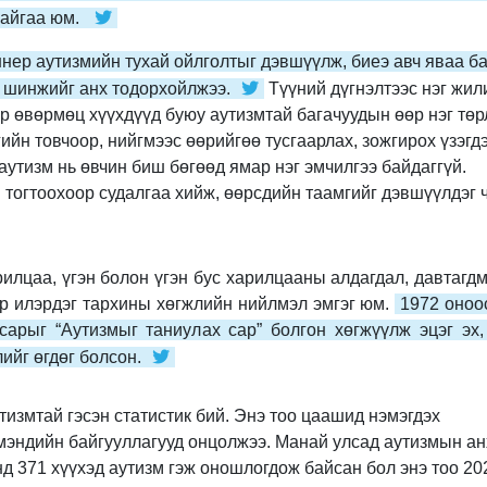
байгаа юм.
нер аутизмийн тухай ойлголтыг дэвшүүлж, биеэ авч яваа б
г шинжийг анх тодорхойлжээ.
Түүний дүгнэлтээс нэг жил
р өвөрмөц хүүхдүүд буюу аутизмтай багачуудын өөр нэг төр
ийн товчоор, нийгмээс өөрийгөө тусгаарлах, зожгирох үзэгд
аутизм нь өвчин биш бөгөөд ямар нэг эмчилгээ байдаггүй.
 тогтоохоор судалгаа хийж, өөрсдийн таамгийг дэвшүүлдэг 
рилцаа, үгэн болон үгэн бус харилцааны алдагдал, давтагд
р илэрдэг тархины хөгжлийн нийлмэл эмгэг юм.
1972 оноо
арыг “Аутизмыг таниулах сар” болгон хөгжүүлж эцэг эх,
ийг өгдөг болсон.
утизмтай гэсэн статистик бий. Энэ тоо цаашид нэмэгдэх
 мэндийн байгууллагууд онцолжээ. Манай улсад аутизмын а
нд 371 хүүхэд аутизм гэж оношлогдож байсан бол энэ тоо 20