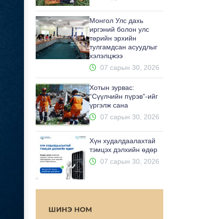
Монгол Улс дахь
иргэний болон улс
төрийн эрхийн
тулгамдсан асуудлыг
хэлэлцжээ
07 сарын 30, 2026
Хотын зурвас:
“Сүүлчийн пүрэв”-ийг
үргэлж сана
07 сарын 30, 2026
Хүн худалдаалахтай
тэмцэх дэлхийн өдөр
07 сарын 30, 2026