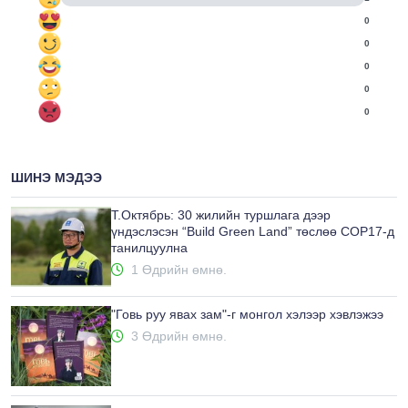
0
0
0
0
0
ШИНЭ МЭДЭЭ
Т.Октябрь: 30 жилийн туршлага дээр
үндэслэсэн “Build Green Land” төслөө COP17-д
танилцуулна
1 Өдрийн өмнө.
"Говь руу явах зам"-г монгол хэлээр хэвлэжээ
3 Өдрийн өмнө.