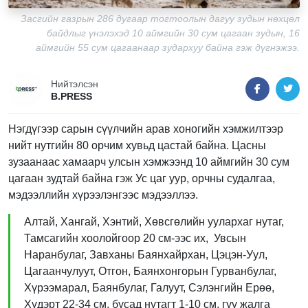
Засгийн газрын 286 дугаар тогтоолын дагуу зудын нөхцөл
байдлыг үнэлэхэд 10 аймгийн 30 сум цагаан зудын, 16
аймгийн 55 сум цагаанаар зудархуу байна гэж дүгнэжээ.
Нийтэлсэн
B.PRESS
Нэгдүгээр сарын сүүлчийн арав хоногийн хэмжилтээр
нийт нутгийн 80 орчим хувьд цастай байна. Цасны
зузаанаас хамаарч улсын хэмжээнд 10 аймгийн 30 сум
цагаан зудтай байна гэж Ус цаг уур, орчны судалгаа,
мэдээллийн хүрээлэнгээс мэдээллээ.
Алтай, Хангай, Хэнтий, Хөвсгөлийн уулархаг нутаг,
Тамсагийн хоолойгоор 20 см-ээс их, Увсын
Наранбулаг, Завханы Баянхайрхан, Цэцэн-Уул,
Цагаанчулуут, Отгон, Баянхонгорын Гурванбулаг,
Хүрээмарал, Баянбулаг, Галуут, Сэлэнгийн Ерөө,
Хүдэрт 22-34 см, бусад нутагт 1-10 см, гуу жалга