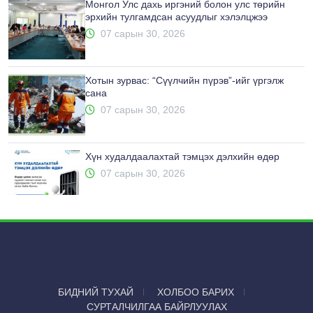
Монгол Улс дахь иргэний болон улс төрийн
эрхийн тулгамдсан асуудлыг хэлэлцжээ
07 сарын 30, 2026
Хотын зурвас: “Сүүлчийн пүрэв”-ийг үргэлж
сана
07 сарын 30, 2026
Хүн худалдаалахтай тэмцэх дэлхийн өдөр
07 сарын 30, 2026
БИДНИЙ ТУХАЙ
ХОЛБОО БАРИХ
СУРТАЛЧИЛГАА БАЙРЛУУЛАХ