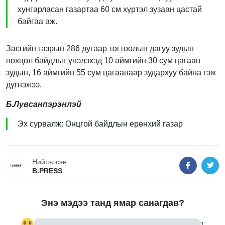
хунгарласан газартаа 60 см хүртэл зузаан цастай
байгаа аж.
Засгийн газрын 286 дугаар тогтоолын дагуу зудын
нөхцөл байдлыг үнэлэхэд 10 аймгийн 30 сум цагаан
зудын, 16 аймгийн 55 сум цагаанаар зудархуу байна гэж
дүгнэжээ.
Б.Лувсанпэрэнлэй
Эх сурвалж: Онцгой байдлын ерөнхий газар
Нийтэлсэн
B.PRESS
Энэ мэдээ танд ямар санагдав?
1