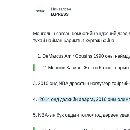
Нийтэлсэн
B.PRESS
Монголын сагсан бөмбөгийн Үндэсний дээд л
тухай найман баримтыг хүргэж байна.
DeMarcus Amir Cousins 1990 оны наймд
2. Моникю Казинс, Жесси Казинс нарын о
3. 2010 онд NBA драфтын нэгдүгээр тойргийн
4.
2014 онд дэлхийн аварга, 2016 оны олим
5. NBA-ын бүх оддын тоглолтод дөрвөн удаа 