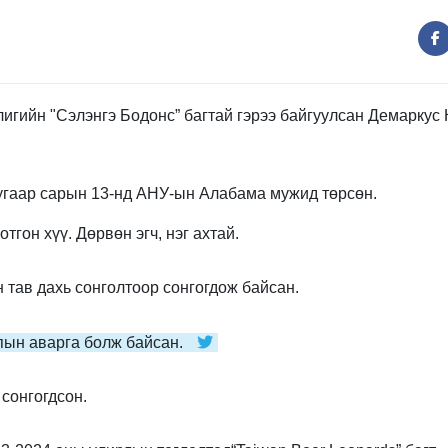
игийн "Сэлэнгэ Бодонс” багтай гэрээ байгуулсан
Демаркус 
угаар сарын 13-нд АНУ-ын Алабама мужид төрсөн.
тгон хүү. Дөрвөн эгч, нэг ахтай.
 тав дахь сонголтоор сонгогдож байсан.
пын аварга болж байсан.
сонгогдсон.