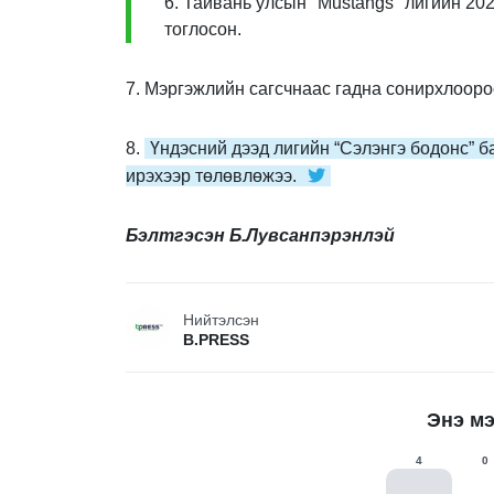
6. Тайвань улсын "Mustangs" лигийн 20
тоглосон.
7. Мэргэжлийн сагсчнаас гадна сонирхлооро
8.
Үндэсний дээд лигийн “Сэлэнгэ бодонс” б
ирэхээр төлөвлөжээ.
Бэлтгэсэн Б.Лувсанпэрэнлэй
Нийтэлсэн
B.PRESS
Энэ мэ
4
0