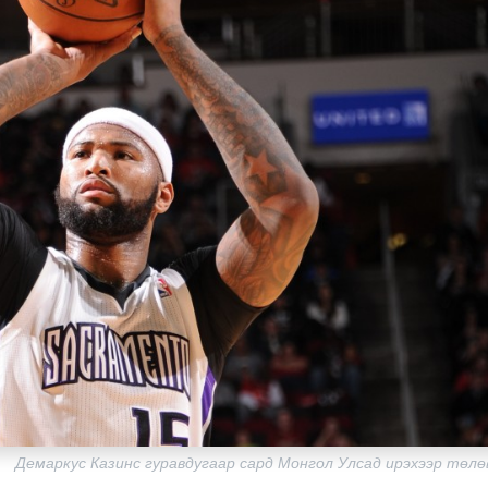
Демаркус Казинс гуравдугаар сард Монгол Улсад ирэхээр төлө