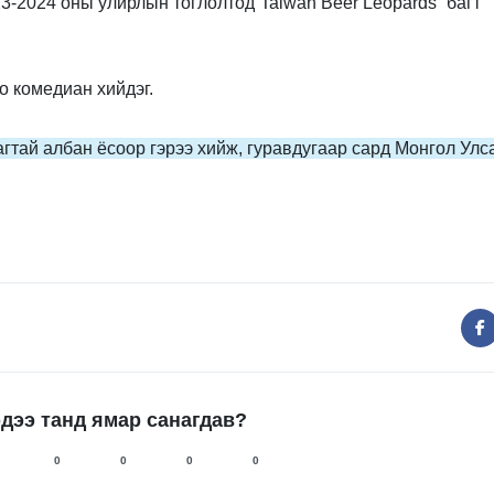
23-2024 оны улирлын тоглолтод“Taiwan Beer Leopards” багт
о комедиан хийдэг.
агтай албан ёсоор гэрээ хийж, гуравдугаар сард Монгол Улс
дээ танд ямар санагдав?
0
0
0
0