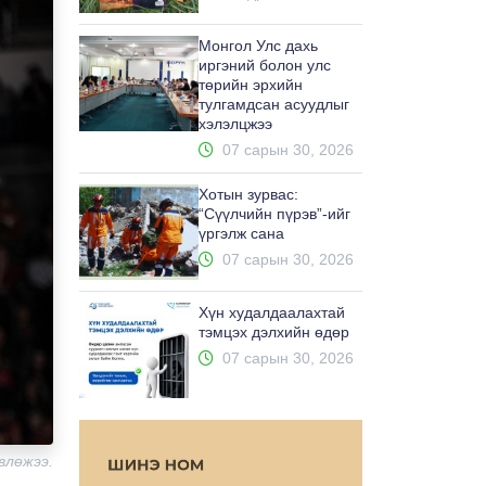
Монгол Улс дахь
иргэний болон улс
төрийн эрхийн
тулгамдсан асуудлыг
хэлэлцжээ
07 сарын 30, 2026
Хотын зурвас:
“Сүүлчийн пүрэв”-ийг
үргэлж сана
07 сарын 30, 2026
Хүн худалдаалахтай
тэмцэх дэлхийн өдөр
07 сарын 30, 2026
влөжээ.