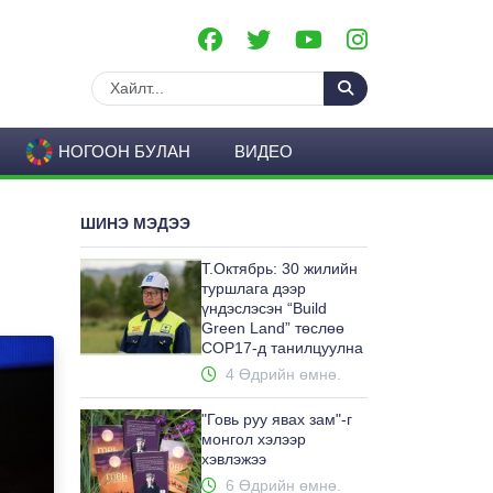
НОГООН БУЛАН
ВИДЕО
ШИНЭ МЭДЭЭ
Т.Октябрь: 30 жилийн
туршлага дээр
үндэслэсэн “Build
Green Land” төслөө
COP17-д танилцуулна
4 Өдрийн өмнө.
"Говь руу явах зам"-г
монгол хэлээр
хэвлэжээ
6 Өдрийн өмнө.