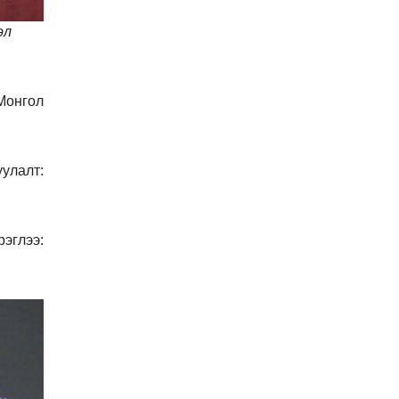
эл
Монгол
уулалт:
эглээ: