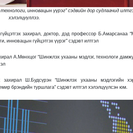
 технологи, инновацын үүрэг” сэдвийн дор судлаачид илтг
хэлэлцүүллээ.
үйцэтгэх захирал, доктор, дэд профессор Б.Амарсанаа “
и, инновацын гүйцэтгэх үүрэг” сэдэвт илтгэл
ахирал А.Мөнхцог “Шинжлэх ухааны мэдлэг, технологи дамж
гэл
х захирал Ш.Будсүрэн “Шинжлэх ухааны мэдлэгийн хэр
мир брэндийн туршлага” сэдэвт илтгэл хэлэлцүүлсэн юм.