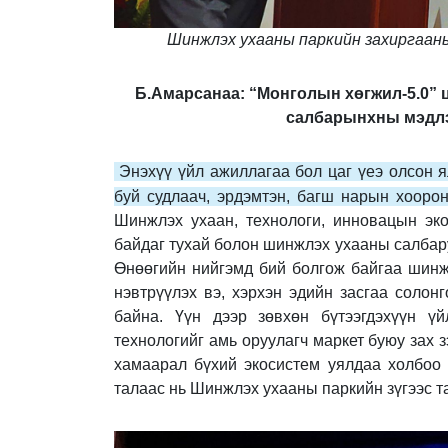
Шинжлэх ухааны паркийн захиргааны
Б.Амарсанаа: “Монголын хөгжил-5.0” 
салбарынхны мэдлэг
Энэхүү үйл ажиллагаа бол цаг үеэ олсон 
буй судлаач, эрдэмтэн, багш нарын хоорон
Шинжлэх ухаан, технологи, инновацын эк
байдаг тухай болон шинжлэх ухааны салбару
Өнөөгийн нийгэмд бий болгож байгаа шинж
нэвтрүүлэх вэ, хэрхэн эдийн засгаа солон
байна. Үүн дээр зөвхөн бүтээгдэхүүн үй
технологийг амь оруулагч маркет буюу зах з
хамаарал бүхий экосистем уялдаа холбоо 
талаас нь Шинжлэх ухааны паркийн зүгээс 