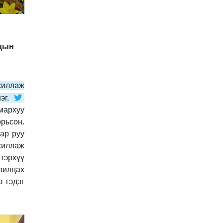
ацын
жиллаж
эг.
мархуу
орьсон.
ар руу
жиллаж
тэрхүү
арилцах
 гэдэг