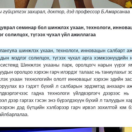
 гүйцэтгэх захирал, доктор, дэд профессор Б.Амарсанаа
цуврал семинар бол шинжлэх ухаан, технологи, иннов
 солилцох, түгээх чухал үйл ажиллагаа
ялангуяа шинжлэх ухаан, технологи, инновацын салбарт а
дын мэдлэг солилцох, түгээх чухал арга хэмжээнүүдийн н
осистемд Шинжлэх ухааны парк, оролцогч нарын үүрэг я
удын оролцоо хэрхэн гарч илэрдэг талаас нь таниулахыг з
лэх ухаан технологийн ололт инновацыг хэрхэн эдийн зас
горуулах вэ гэдэгт бүхий л салбарын эрдэмтэд анхаарч а
лдвэрлэгчээс гадна технологи үйлдвэрлэгч дээрээс нь 
ээл дээр гаргах гэсэн энэ бүрэлдэхүүн бүхий л талуудын х
хэрхэн дэд бүтцийн хэлбэрээр гарч ирвэл зохилтой юм бэ
тайлбарлалаа.