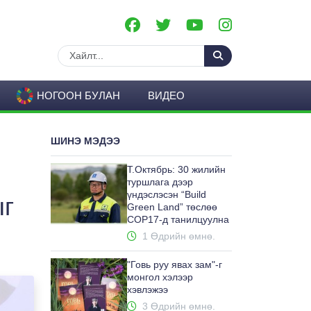
НОГООН БУЛАН
ВИДЕО
ШИНЭ МЭДЭЭ
Т.Октябрь: 30 жилийн
туршлага дээр
үндэслэсэн “Build
ыг
Green Land” төслөө
COP17-д танилцуулна
1 Өдрийн өмнө.
"Говь руу явах зам"-г
монгол хэлээр
хэвлэжээ
3 Өдрийн өмнө.