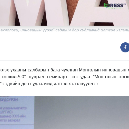
ехнологи, инновацын үүрэг” сэдвийн дор судлаачид илтгэл хэлэлц
лэх ухааны салбарын бага чуулган Монголын инновацын 
хөгжил-5.0” цуврал семинарт энэ удаа “Монголын хөгжи
” сэдвийн дор судлаачид илтгэл хэлэлцүүллээ.