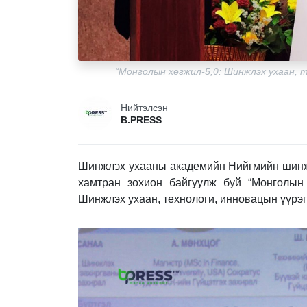
“Монголын хөгжил-5,0: Шинжлэх ухаан, т
Нийтэлсэн
B.PRESS
Шинжлэх ухааны академийн Нийгмийн шинж
хамтран зохион байгуулж буй “Монголын 
Шинжлэх ухаан, технологи, инновацын үүрэг