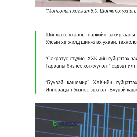
“Монголын хөгжил-5,0: Шинжлэх ухаан,
Шинжлэх ухааны паркийн захиргааны г
Улсын хөгжилд шинжлэх ухаан, технолог
“Сократус студио” ХХК-ийн гүйцэтгэх з
Гарааны бизнес хөгжүүлэлт” сэдэвт илт
“Бүүвэй кашемир" ХХК-ийн гүйцэтгэ
Инновацын бизнес эрхлэлт-Бүүвэй каше