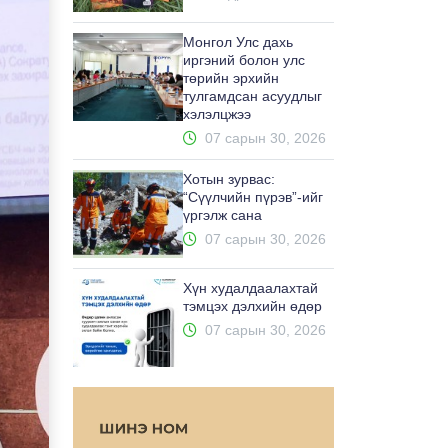
Монгол Улс дахь
иргэний болон улс
төрийн эрхийн
тулгамдсан асуудлыг
хэлэлцжээ
07 сарын 30, 2026
Хотын зурвас:
“Сүүлчийн пүрэв”-ийг
үргэлж сана
07 сарын 30, 2026
Хүн худалдаалахтай
тэмцэх дэлхийн өдөр
07 сарын 30, 2026