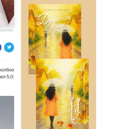
үүллээ.
холбоо
л-5,0: