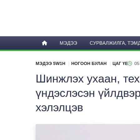
МЭДЭЭ
СУРВАЛЖИЛГА, ТЭМ
МЭДЭЭ 5W1H
НОГООН БУЛАН
ЦАГ ҮЕ
05
Шинжлэх ухаан, тех
үндэслэсэн үйлдвэр
хэлэлцэв