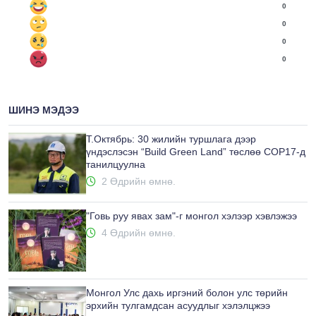
0
0
0
0
ШИНЭ МЭДЭЭ
Т.Октябрь: 30 жилийн туршлага дээр
үндэслэсэн “Build Green Land” төслөө COP17-д
танилцуулна
2 Өдрийн өмнө.
"Говь руу явах зам"-г монгол хэлээр хэвлэжээ
4 Өдрийн өмнө.
Монгол Улс дахь иргэний болон улс төрийн
эрхийн тулгамдсан асуудлыг хэлэлцжээ