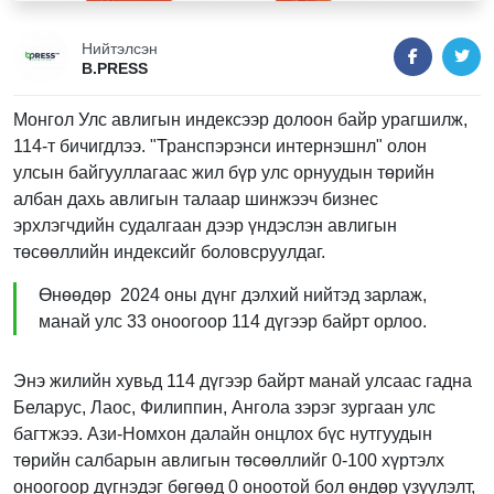
Нийтэлсэн
B.PRESS
Монгол Улс авлигын индексээр долоон байр урагшилж,
114-т бичигдлээ. "Транспэрэнси интернэшнл" олон
улсын байгууллагаас жил бүр улс орнуудын төрийн
албан дахь авлигын талаар шинжээч бизнес
эрхлэгчдийн судалгаан дээр үндэслэн авлигын
төсөөллийн индексийг боловсруулдаг.
Өнөөдөр 2024 оны дүнг дэлхий нийтэд зарлаж,
манай улс 33 оноогоор 114 дүгээр байрт орлоо.
Энэ жилийн хувьд 114 дүгээр байрт манай улсаас гадна
Беларус, Лаос, Филиппин, Ангола зэрэг зургаан улс
багтжээ. Ази-Номхон далайн онцлох бүс нутгуудын
төрийн салбарын авлигын төсөөллийг 0-100 хүртэлх
оноогоор дүгнэдэг бөгөөд 0 оноотой бол өндөр үзүүлэлт,