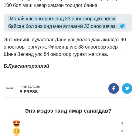
100 бол маш цэвэр хэмээн тооцдог байна.
Манай улс өнгөрөгч онд 33 оноогоор дүгнэгдэж
байсан бол энэ онд мөн ялгаагүй 33 оноо авчээ.
Энэ жилийн судалгааг Дани улс долоо дахь жилдээ 90
оноогоор тэргүүлж, Финлянд улс 88 оноогоор хоёрт,
Шинэ Зеланд улс 84 оноогоор гуравт жагслаа.
Б.Лувсанпэрэнлэй
Нийтэлсэн
B.PRESS
Энэ мэдээ танд ямар санагдав?
0
0